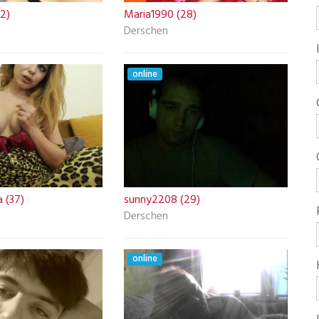
42)
Maria1990 (28)
Derschen
online
 (37)
sunny2208 (29)
Derschen
online