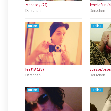
Menstoy (21)
JenellaSun (
Derschen
Derschen
online
online
First18 (28)
SuesseAlesea
Derschen
Derschen
online
online