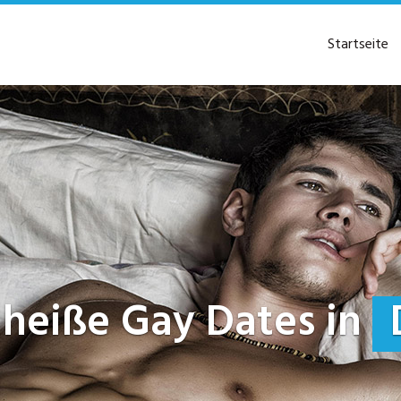
Startseite
zt heiße Gay Dates in