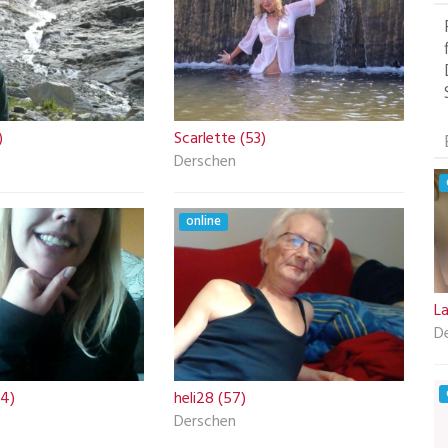
)
Scarlette (53)
Derschen
online
L
D
34)
heli28 (57)
Derschen