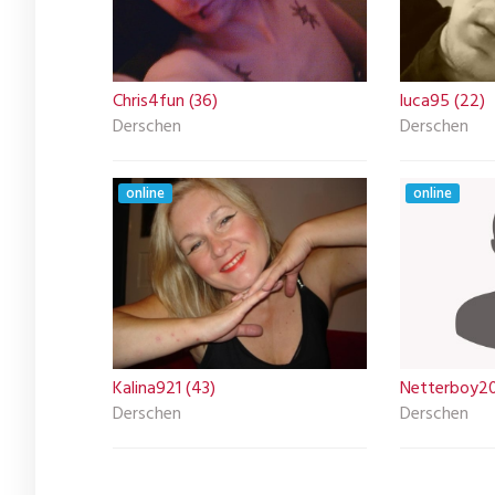
Chris4fun (36)
luca95 (22)
Derschen
Derschen
online
online
Kalina921 (43)
Netterboy20
Derschen
Derschen