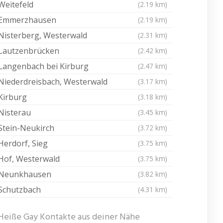
Weitefeld
(2.19 km)
Emmerzhausen
(2.19 km)
Nisterberg, Westerwald
(2.31 km)
Lautzenbrücken
(2.42 km)
Langenbach bei Kirburg
(2.47 km)
Niederdreisbach, Westerwald
(3.17 km)
Kirburg
(3.18 km)
Nisterau
(3.45 km)
Stein-Neukirch
(3.72 km)
Herdorf, Sieg
(3.75 km)
Hof, Westerwald
(3.75 km)
Neunkhausen
(3.82 km)
Schutzbach
(4.31 km)
Heiße Gay Kontakte aus deiner Nähe