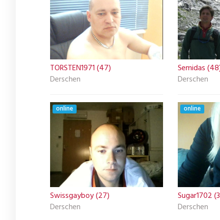
TORSTEN1971 (47)
Semidas (48
Derschen
Derschen
online
online
Swissgayboy (27)
Sugar1702 (
Derschen
Derschen