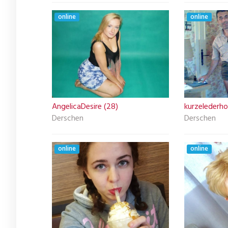
online
online
AngelicaDesire (28)
kurzelederho
Derschen
Derschen
online
online