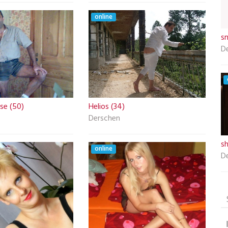
online
sn
D
se (50)
Helios (34)
Derschen
sh
online
D