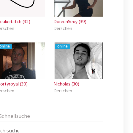
eakerbitch (32)
DoreenSexy (39)
erschen
Derschen
online
online
ortyroyal (30)
Nicholas (30)
erschen
Derschen
Schnellsuche
Ich suche