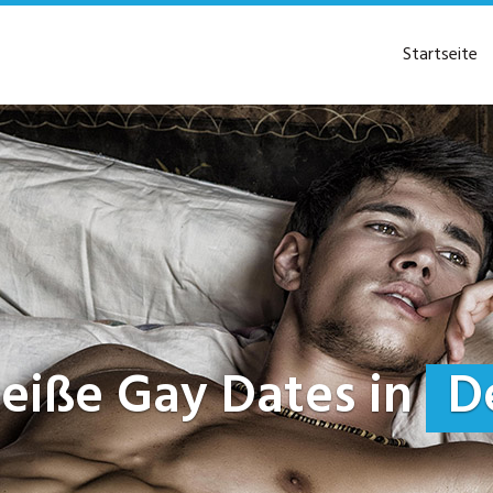
Startseite
 heiße Gay Dates in
D