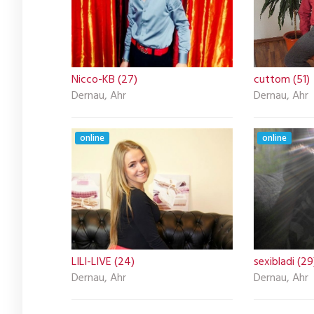
Nicco-KB (27)
cuttom (51)
Dernau, Ahr
Dernau, Ahr
online
online
LILI-LIVE (24)
sexibladi (29
Dernau, Ahr
Dernau, Ahr