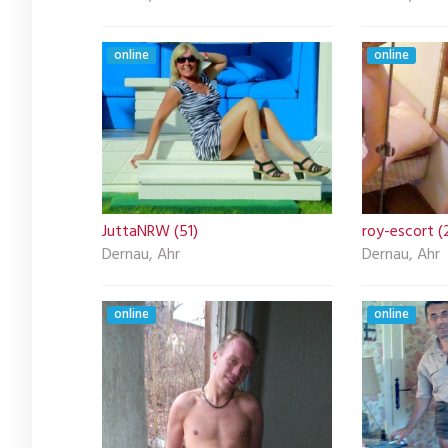
online
online
JuttaNRW (51)
roy-escort (
Dernau, Ahr
Dernau, Ahr
online
online