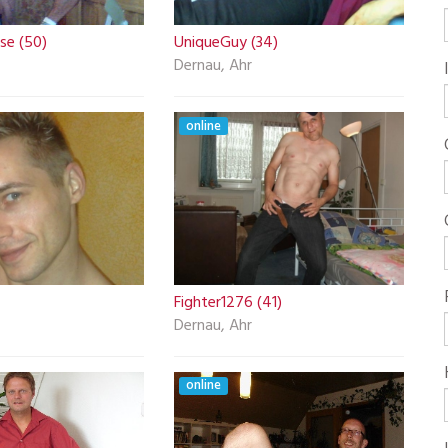
se (50)
UniqueGuy (34)
Dernau, Ahr
online
Fighter1276 (41)
Dernau, Ahr
online