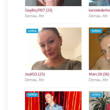
GayBoy1107 (23)
kurzelederho
Dernau, Ahr
Dernau, Ahr
online
online
Jouli123 (25)
Marc28 (36)
Dernau, Ahr
Dernau, Ahr
online
online