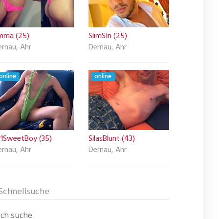
mma (25)
SlimSIn (25)
ernau, Ahr
Dernau, Ahr
online
online
r1SweetBoy (35)
SilasBlunt (43)
ernau, Ahr
Dernau, Ahr
Schnellsuche
Ich suche