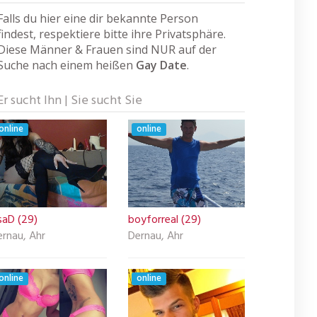
Falls du hier eine dir bekannte Person
findest, respektiere bitte ihre Privatsphäre.
Diese Männer & Frauen sind NUR auf der
Suche nach einem heißen
Gay Date
.
Er sucht Ihn | Sie sucht Sie
online
online
saD (29)
boyforreal (29)
ernau, Ahr
Dernau, Ahr
online
online