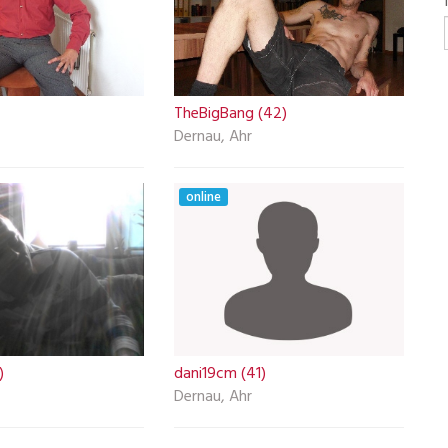
TheBigBang (42)
Dernau, Ahr
online
)
dani19cm (41)
Dernau, Ahr