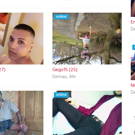
online
E
D
27)
Gego15 (25)
Dernau, Ahr
N
D
online