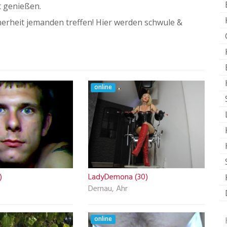
t genießen.
erheit jemanden treffen! Hier werden schwule &
online
)
LadyDemona (30)
Dernau, Ahr
online