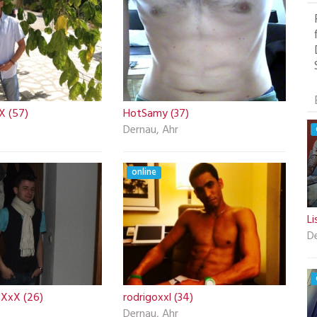
X (57)
HotSamy (37)
Dernau, Ahr
online
Li
D
sXxX (26)
rodrigoxxl (34)
Dernau, Ahr