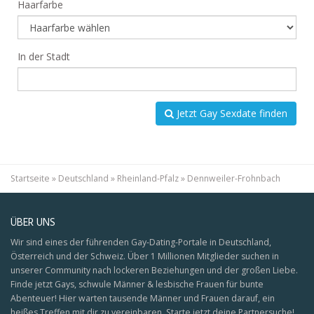
Haarfarbe
In der Stadt
Jetzt Gay Sexdate finden
Startseite
»
Deutschland
»
Rheinland-Pfalz
»
Dennweiler-Frohnbach
ÜBER UNS
Wir sind eines der führenden Gay-Dating-Portale in Deutschland,
Österreich und der Schweiz. Über 1 Millionen Mitglieder suchen in
unserer Community nach lockeren Beziehungen und der großen Liebe.
Finde jetzt Gays, schwule Männer & lesbische Frauen für bunte
Abenteuer! Hier warten tausende Männer und Frauen darauf, ein
heißes Treffen mit dir zu vereinbaren. Starte jetzt deine Partnersuche!