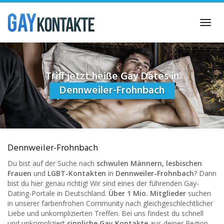
Skip
to
Toggl
main
navig
content
Triff jetzt heiße Gay Dates in
Dennweiler-Frohnbach
Dennweiler-Frohnbach
Du bist auf der Suche nach
schwulen Männern, lesbischen
Frauen
und
LGBT-Kontakten
in
Dennweiler-Frohnbach
? Dann
bist du hier genau richtig! Wir sind eines der führenden Gay-
Dating-Portale in Deutschland.
Über 1 Mio. Mitglieder
suchen
in unserer farbenfrohen Community nach gleichgeschlechtlicher
Liebe und unkomplizierten Treffen. Bei uns findest du schnell
und unkompliziert
sinnliche Gay Kontakte
aus deiner Region.