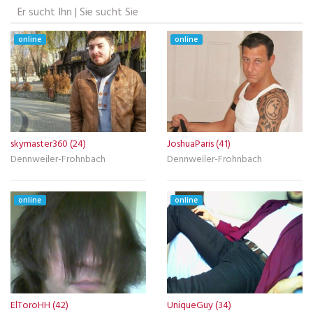
Er sucht Ihn | Sie sucht Sie
online
online
skymaster360 (24)
JoshuaParis (41)
Dennweiler-Frohnbach
Dennweiler-Frohnbach
online
online
ElToroHH (42)
UniqueGuy (34)