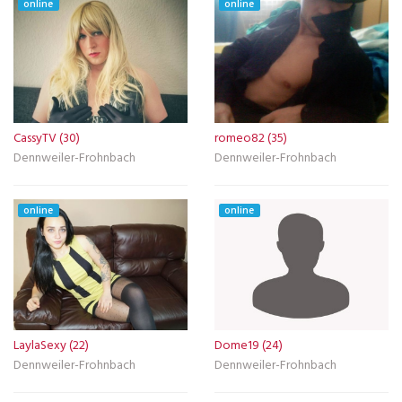
online
online
CassyTV (30)
romeo82 (35)
Dennweiler-Frohnbach
Dennweiler-Frohnbach
online
online
LaylaSexy (22)
Dome19 (24)
Dennweiler-Frohnbach
Dennweiler-Frohnbach