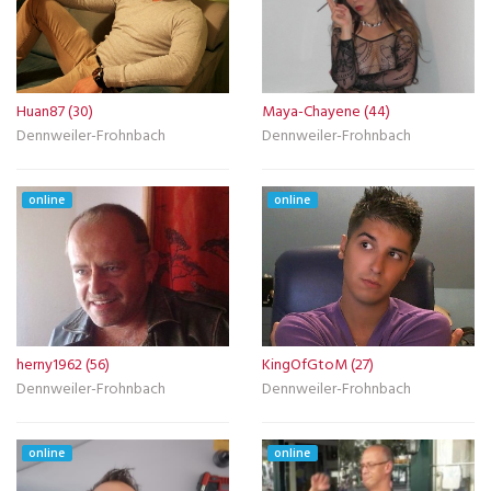
Huan87 (30)
Maya-Chayene (44)
Dennweiler-Frohnbach
Dennweiler-Frohnbach
online
online
herny1962 (56)
KingOfGtoM (27)
Dennweiler-Frohnbach
Dennweiler-Frohnbach
online
online