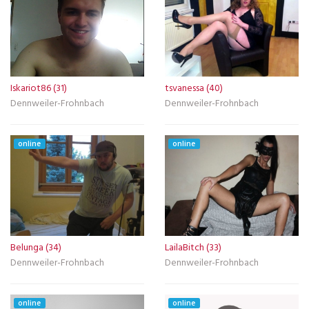
Iskariot86 (31)
tsvanessa (40)
Dennweiler-Frohnbach
Dennweiler-Frohnbach
online
online
Belunga (34)
LailaBitch (33)
Dennweiler-Frohnbach
Dennweiler-Frohnbach
online
online