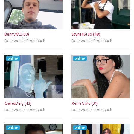
BennyMZ (33)
StyrianStud (48)
Dennweiler-Frohnbach
Dennweiler-Frohnbach
online
online
GeilesDing (43)
XeniaGold (31)
Dennweiler-Frohnbach
Dennweiler-Frohnbach
online
online