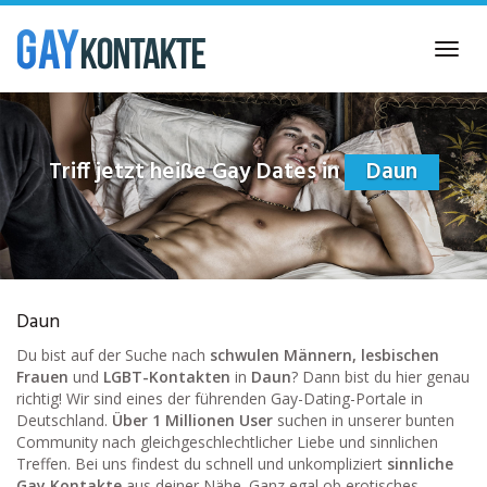
Skip
to
Toggl
main
navig
content
Triff jetzt heiße Gay Dates in
Daun
Daun
Du bist auf der Suche nach
schwulen Männern, lesbischen
Frauen
und
LGBT-Kontakten
in
Daun
? Dann bist du hier genau
richtig! Wir sind eines der führenden Gay-Dating-Portale in
Deutschland.
Über 1 Millionen User
suchen in unserer bunten
Community nach gleichgeschlechtlicher Liebe und sinnlichen
Treffen. Bei uns findest du schnell und unkompliziert
sinnliche
Gay Kontakte
aus deiner Nähe. Ganz egal ob erotisches