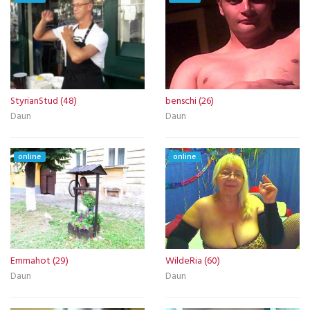
StyrianStud (48)
benschi (26)
Daun
Daun
online
online
Emmahot (29)
WildeRia (60)
Daun
Daun