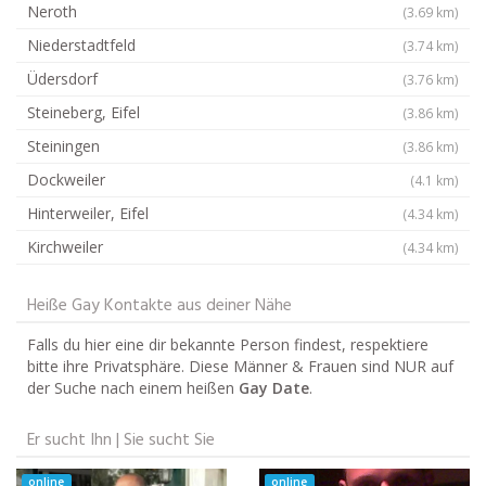
Neroth
(3.69 km)
Niederstadtfeld
(3.74 km)
Üdersdorf
(3.76 km)
Steineberg, Eifel
(3.86 km)
Steiningen
(3.86 km)
Dockweiler
(4.1 km)
Hinterweiler, Eifel
(4.34 km)
Kirchweiler
(4.34 km)
Heiße Gay Kontakte aus deiner Nähe
Falls du hier eine dir bekannte Person findest, respektiere
bitte ihre Privatsphäre. Diese Männer & Frauen sind NUR auf
der Suche nach einem heißen
Gay Date
.
Er sucht Ihn | Sie sucht Sie
online
online