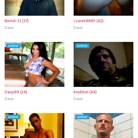
Bernd-33 (37)
czarek8885 (42)
Daun
Daun
online
online
Daisy89 (24)
knubbel (44)
Daun
Daun
online
online