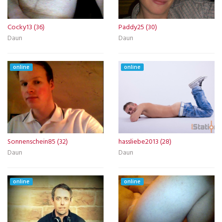
Cocky13 (36)
Paddy25 (30)
Daun
Daun
online
online
Sonnenschein85 (32)
hassliebe2013 (28)
Daun
Daun
online
online