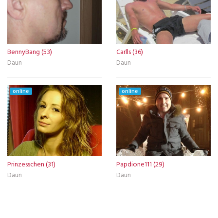
BennyBang (53)
Carlls (36)
Daun
Daun
online
online
Prinzesschen (31)
Papdione111 (29)
Daun
Daun