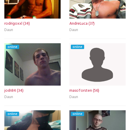
rodrigoxxl (34)
AndreLuca (37)
Daun
Daun
online
online
josh84 (34)
masoTorsten (56)
Daun
Daun
online
online