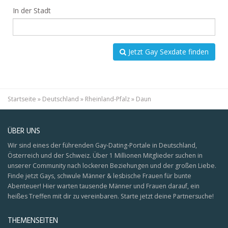
In der Stadt
Jetzt Gay Sexdate finden
Startseite
»
Deutschland
»
Rheinland-Pfalz
»
Daun
ÜBER UNS
Wir sind eines der führenden Gay-Dating-Portale in Deutschland,
Österreich und der Schweiz. Über 1 Millionen Mitglieder suchen in
unserer Community nach lockeren Beziehungen und der großen Liebe.
Finde jetzt Gays, schwule Männer & lesbische Frauen für bunte
Abenteuer! Hier warten tausende Männer und Frauen darauf, ein
heißes Treffen mit dir zu vereinbaren. Starte jetzt deine Partnersuche!
THEMENSEITEN