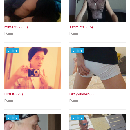
romeo82 (35)
asomircal (36)
Daun
Daun
online
online
First18 (28)
DirtyPlayer (33)
Daun
Daun
online
online