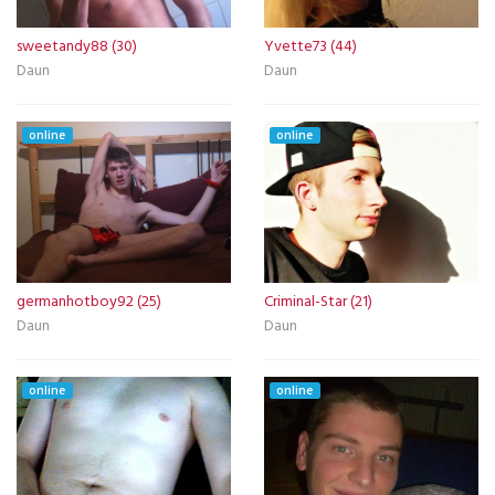
sweetandy88 (30)
Yvette73 (44)
Daun
Daun
online
online
germanhotboy92 (25)
Criminal-Star (21)
Daun
Daun
online
online