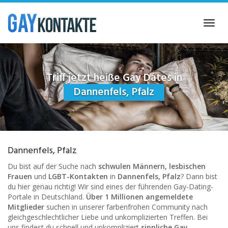
Skip
to
Toggl
main
navig
content
Triff jetzt heiße Gay Dates in
Dannenfels, Pfalz
Dannenfels, Pfalz
Du bist auf der Suche nach
schwulen Männern, lesbischen
Frauen
und
LGBT-Kontakten
in
Dannenfels, Pfalz
? Dann bist
du hier genau richtig! Wir sind eines der führenden Gay-Dating-
Portale in Deutschland.
Über 1 Millionen angemeldete
Mitglieder
suchen in unserer farbenfrohen Community nach
gleichgeschlechtlicher Liebe und unkomplizierten Treffen. Bei
uns findest du schnell und unkompliziert
sinnliche Gay