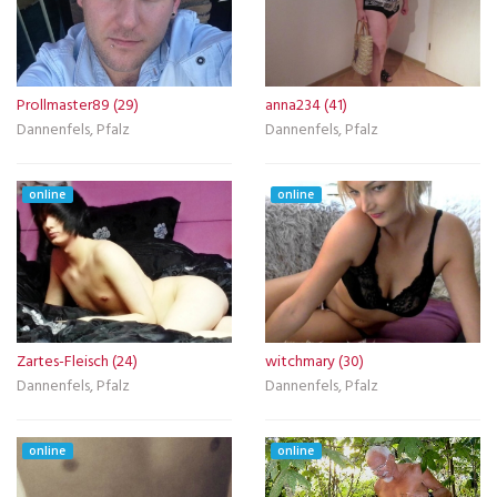
Prollmaster89 (29)
anna234 (41)
Dannenfels, Pfalz
Dannenfels, Pfalz
online
online
Zartes-Fleisch (24)
witchmary (30)
Dannenfels, Pfalz
Dannenfels, Pfalz
online
online