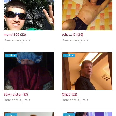
manu1895 (22)
schatzii21 (26)
Dannenfels, Pfalz
Dannenfels, Pfalz
online
online
Stivmeister (33)
Olli50 (52)
Dannenfels, Pfalz
Dannenfels, Pfalz
online
online