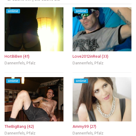
online
online
HotBiBen (41)
Love2012inReal (33)
Dannenfels, Pfalz
Dannenfels, Pfalz
online
online
TheBigBang (42)
Ammy99 (27)
Dannenfels, Pfalz
Dannenfels, Pfalz