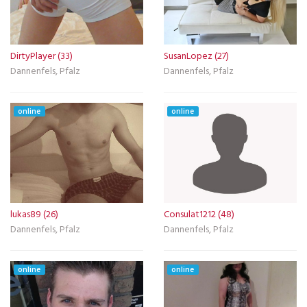
DirtyPlayer (33)
SusanLopez (27)
Dannenfels, Pfalz
Dannenfels, Pfalz
online
online
lukas89 (26)
Consulat1212 (48)
Dannenfels, Pfalz
Dannenfels, Pfalz
online
online