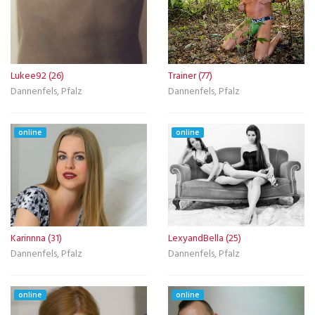
Lukee92 (26)
Trainer (77)
Dannenfels, Pfalz
Dannenfels, Pfalz
online
online
Karinnna (31)
LexyandBella (25)
Dannenfels, Pfalz
Dannenfels, Pfalz
online
online