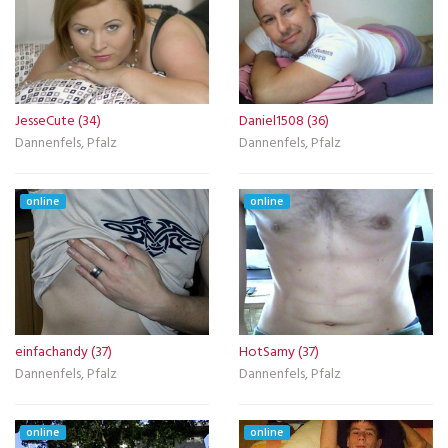
JesseCute (34)
Daniel1508 (36)
Dannenfels, Pfalz
Dannenfels, Pfalz
online
online
einfachandy (37)
HotSamy (37)
Dannenfels, Pfalz
Dannenfels, Pfalz
online
online