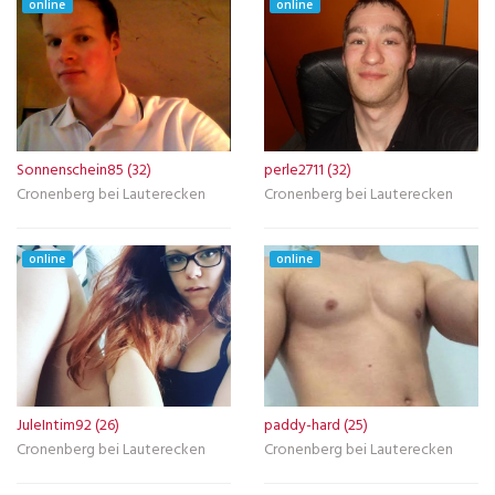
online
online
Sonnenschein85 (32)
perle2711 (32)
Cronenberg bei Lauterecken
Cronenberg bei Lauterecken
online
online
JuleIntim92 (26)
paddy-hard (25)
Cronenberg bei Lauterecken
Cronenberg bei Lauterecken