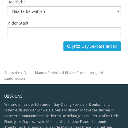
Haarfarbe
In der Stadt
Jetzt Gay Sexdate finden
Startseite
»
Deutschland
»
Rheinland-Pfalz
»
Cronenberg bei
Lauterecken
ÜBER UNS
Wir sind eines der führenden Gay-Dating-Portale in Deutschland,
Österreich und der Schweiz. Über 1 Millionen Mitglieder suchen in
unserer Community nach lockeren Beziehungen und der großen Liebe.
Finde jetzt Gays, schwule Männer & lesbische Frauen für bunte
Abenteuer! Hier warten tausende Männer und Frauen darauf, ein