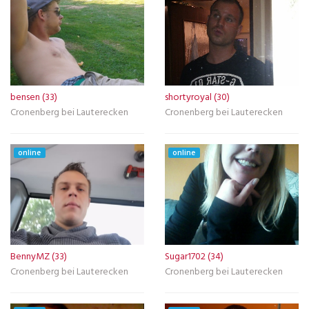
bensen (33)
shortyroyal (30)
Cronenberg bei Lauterecken
Cronenberg bei Lauterecken
online
online
BennyMZ (33)
Sugar1702 (34)
Cronenberg bei Lauterecken
Cronenberg bei Lauterecken