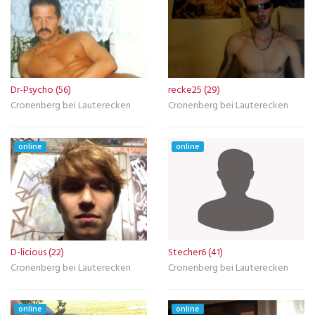
Dr-Psycho (56)
recke25 (29)
Cronenberg bei Lauterecken
Cronenberg bei Lauterecken
online
online
D-licious (22)
Stecher6 (41)
Cronenberg bei Lauterecken
Cronenberg bei Lauterecken
online
online