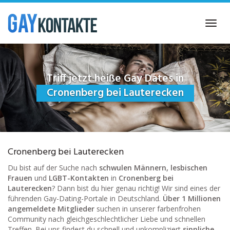
Skip
to
Toggl
main
navig
content
Triff jetzt heiße Gay Dates in
Cronenberg bei Lauterecken
Cronenberg bei Lauterecken
Du bist auf der Suche nach
schwulen Männern, lesbischen
Frauen
und
LGBT-Kontakten
in
Cronenberg bei
Lauterecken
? Dann bist du hier genau richtig! Wir sind eines der
führenden Gay-Dating-Portale in Deutschland.
Über 1 Millionen
angemeldete Mitglieder
suchen in unserer farbenfrohen
Community nach gleichgeschlechtlicher Liebe und schnellen
Treffen. Bei uns findest du schnell und unkompliziert
sinnliche