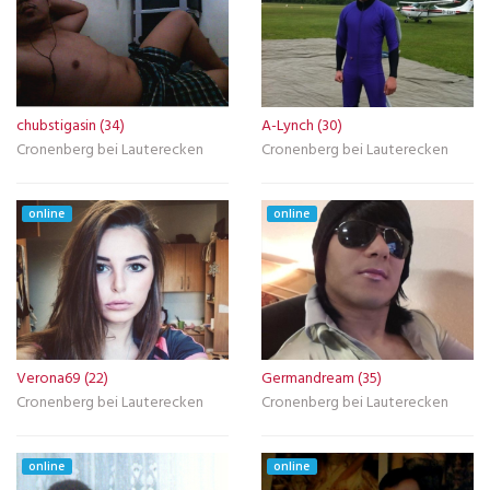
chubstigasin (34)
A-Lynch (30)
Cronenberg bei Lauterecken
Cronenberg bei Lauterecken
online
online
Verona69 (22)
Germandream (35)
Cronenberg bei Lauterecken
Cronenberg bei Lauterecken
online
online