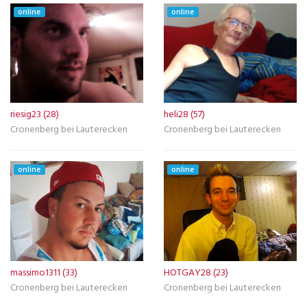
online
online
riesig23 (28)
heli28 (57)
Cronenberg bei Lauterecken
Cronenberg bei Lauterecken
online
online
massimo1311 (33)
HOTGAY28 (23)
Cronenberg bei Lauterecken
Cronenberg bei Lauterecken