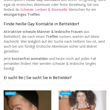
egal ob erotisches Abenteuer oder feste Beziehung, bei uns
findest du
Schwule, Lesben & Bisexuelle
Menschen für ein
einzigartiges Treffen
.
Finde heiße Gay Kontakte in Betteldorf
Attraktive schwule Männer & lesbische Frauen
aus
Betteldorf, die nach einen
Treffen
suchen, warten auf deine
Nachricht. Wer lediglich auf der Suche nach heißem Sex ist, wird
auch bei uns fündig! Erotische Abenteuer sicher und diskret
genießen.
Jetzt
kostenfrei anmelden
und heute noch auf jeden Fall
jemanden finden! Hier werden schwule & lesbische Singles
fündig!
Er sucht Ihn | Sie sucht Sie in Betteldorf
online
online