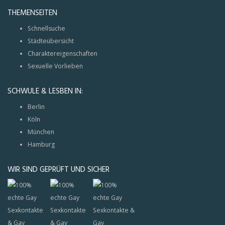
THEMENSEITEN
Schnellsuche
Städteübersicht
Charaktereigenschaften
Sexuelle Vorlieben
SCHWULE & LESBEN IN:
Berlin
Köln
München
Hamburg
WIR SIND GEPRÜFT UND SICHER