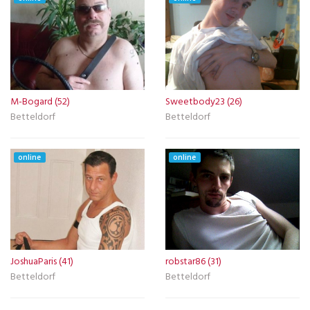
M-Bogard (52)
Sweetbody23 (26)
Betteldorf
Betteldorf
online
online
JoshuaParis (41)
robstar86 (31)
Betteldorf
Betteldorf