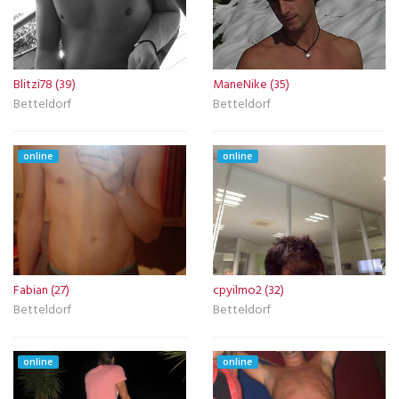
Blitzi78 (39)
ManeNike (35)
Betteldorf
Betteldorf
online
online
Fabian (27)
cpyilmo2 (32)
Betteldorf
Betteldorf
online
online