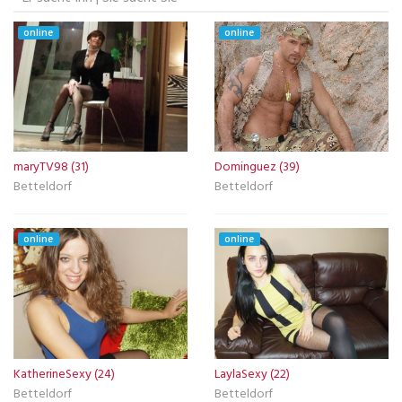
online
online
maryTV98 (31)
Dominguez (39)
Betteldorf
Betteldorf
online
online
KatherineSexy (24)
LaylaSexy (22)
Betteldorf
Betteldorf