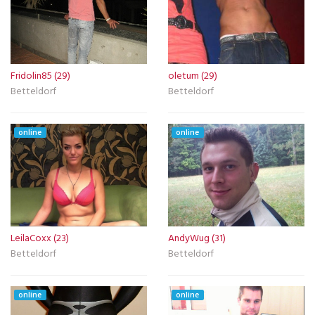
Fridolin85 (29)
oletum (29)
Betteldorf
Betteldorf
online
online
LeilaCoxx (23)
AndyWug (31)
Betteldorf
Betteldorf
online
online