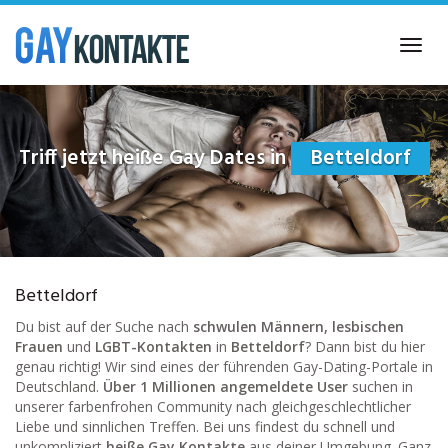
Skip
to
Toggl
main
navig
content
Triff jetzt heiße Gay Dates in
Betteldorf
Betteldorf
Du bist auf der Suche nach
schwulen Männern, lesbischen
Frauen
und
LGBT-Kontakten
in
Betteldorf
? Dann bist du hier
genau richtig! Wir sind eines der führenden Gay-Dating-Portale in
Deutschland.
Über 1 Millionen angemeldete User
suchen in
unserer farbenfrohen Community nach gleichgeschlechtlicher
Liebe und sinnlichen Treffen. Bei uns findest du schnell und
unkompliziert
heiße Gay Kontakte
aus deiner Umgebung. Ganz