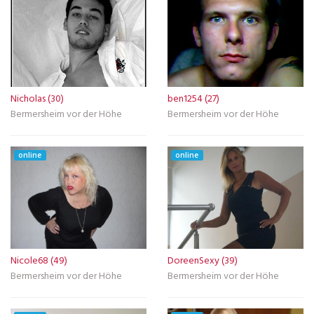
Nicholas (30)
ben1254 (27)
Bermersheim vor der Höhe
Bermersheim vor der Höhe
online
online
Nicole68 (49)
DoreenSexy (39)
Bermersheim vor der Höhe
Bermersheim vor der Höhe