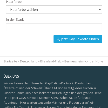
Haarfarbe
In der Stadt
Jetzt Gay Sexdate finden
Startseite
»
Deutschland
»
Rheinland-Pfalz
»
Bermersheim vor der Höhe
ÜBER UNS
Wir sind eines der führenden Gay-Dating-Portale in Deutschland,
Österreich und der Schweiz. Über 1 Millionen Mitglieder suchen in
unserer Community nach lockeren Beziehungen und der großen Liebe.
Finde jetzt Gays, schwule Männer & lesbische Frauen für bunte
Abenteuer! Hier warten tausende Männer und Frauen darauf, ein
heißes Treffen mit dir zu vereinbaren. Starte jetzt deine Partnersuche!