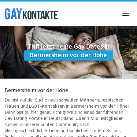
Skip
to
Toggl
main
navig
content
Triff jetzt heiße Gay Dates in
Bermersheim vor der Höhe
Bermersheim vor der Höhe
Du bist auf der Suche nach
schwulen Männern, lesbischen
Frauen
und
LGBT-Kontakten
in
Bermersheim vor der Höhe
?
Dann bist du hier genau richtig! Wir sind eines der führenden
Gay-Dating-Portale in Deutschland.
Über 1 Mio. Mitglieder
suchen in unserer bunten Community nach
gleichgeschlechtlicher Liebe und sinnlichen Treffen. Bei uns
findest du schnell und unkompliziert
heiße Gay Kontakte
aus