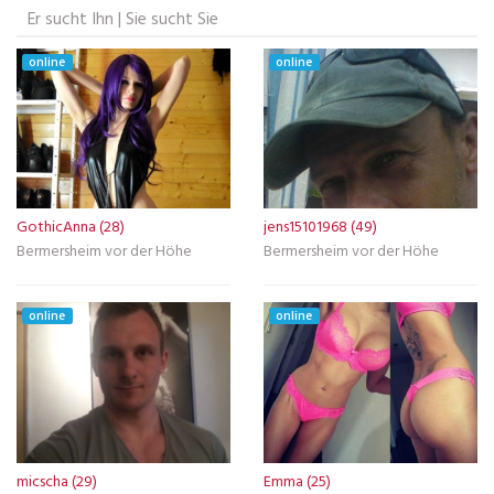
Er sucht Ihn | Sie sucht Sie
online
online
GothicAnna (28)
jens15101968 (49)
Bermersheim vor der Höhe
Bermersheim vor der Höhe
online
online
micscha (29)
Emma (25)