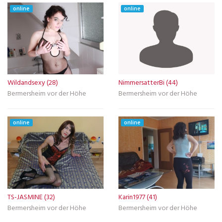
online
online
Wildandsexy (28)
NimmersatterBi (44)
Bermersheim vor der Höhe
Bermersheim vor der Höhe
online
online
TS-JASMINE (32)
Karin1977 (41)
Bermersheim vor der Höhe
Bermersheim vor der Höhe