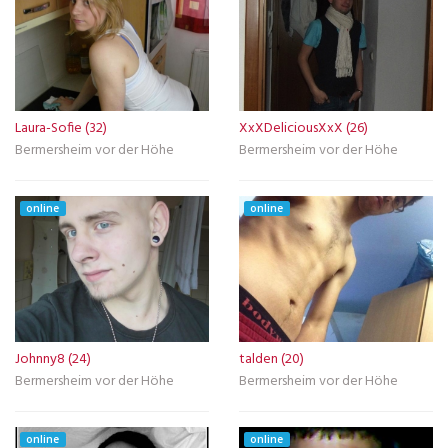
Laura-Sofie (32)
XxXDeliciousXxX (26)
Bermersheim vor der Höhe
Bermersheim vor der Höhe
online
online
Johnny8 (24)
talden (20)
Bermersheim vor der Höhe
Bermersheim vor der Höhe
online
online