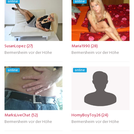
online
online
SusanLopez (27)
Maria1990 (28)
Bermersheim vor der Höhe
Bermersheim vor der Höhe
online
online
MarksLiveChat (52)
HornyBoyToy26 (24)
Bermersheim vor der Höhe
Bermersheim vor der Höhe