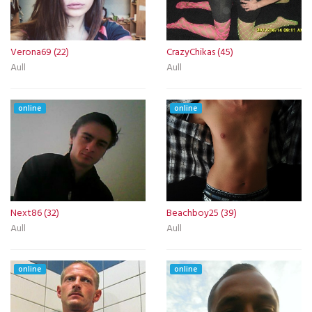
Verona69 (22)
CrazyChikas (45)
Aull
Aull
online
online
Next86 (32)
Beachboy25 (39)
Aull
Aull
online
online