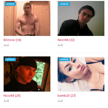
online
online
BiSteve (34)
Next86 (32)
Aull
Aull
online
online
Nico88 (29)
bambi25 (27)
Aull
Aull