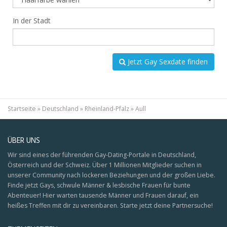
In der Stadt
Jetzt Gay Sexdate finden
Startseite
»
Deutschland
»
Rheinland-Pfalz
»
Aull
ÜBER UNS
Wir sind eines der führenden Gay-Dating-Portale in Deutschland,
Österreich und der Schweiz. Über 1 Millionen Mitglieder suchen in
unserer Community nach lockeren Beziehungen und der großen Liebe.
Finde jetzt Gays, schwule Männer & lesbische Frauen für bunte
Abenteuer! Hier warten tausende Männer und Frauen darauf, ein
heißes Treffen mit dir zu vereinbaren. Starte jetzt deine Partnersuche!