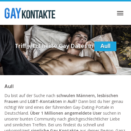
Skip
to
Toggl
main
navig
content
Triff jetzt heiße Gay Dates in
Aull
Aull
Du bist auf der Suche nach
schwulen Männern, lesbischen
Frauen
und
LGBT-Kontakten
in
Aull
? Dann bist du hier genau
richtig! Wir sind eines der führenden Gay-Dating-Portale in
Deutschland.
Über 1 Millionen angemeldete User
suchen in
unserer bunten Community nach gleichgeschlechtlicher Liebe
und sinnlichen Treffen. Bei uns findest du schnell und
unkompliziert
sinnliche Gay Kontakte
aus deiner Region. Ganz