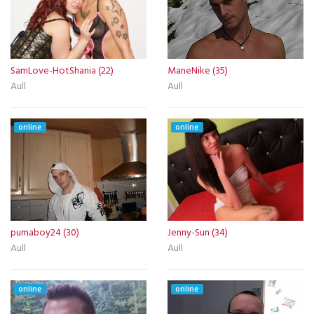
SamLove-HotShania (22)
ManeNike (35)
Aull
Aull
online
online
pumaboy24 (30)
Jenny-Sun (34)
Aull
Aull
online
online