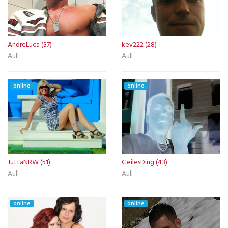
AndreLuca (37)
kev222 (28)
Aull
Aull
online
online
JuttaNRW (51)
GeilesDing (43)
Aull
Aull
online
online