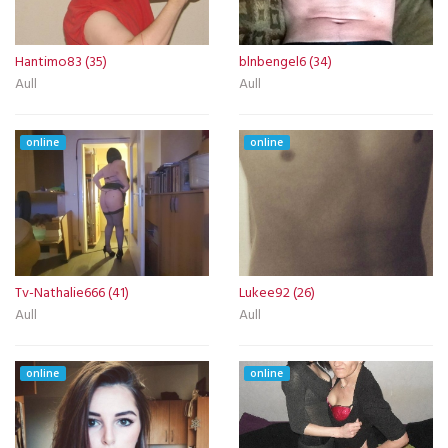
Hantimo83 (35)
blnbengel6 (34)
Aull
Aull
online
online
Tv-Nathalie666 (41)
Lukee92 (26)
Aull
Aull
online
online