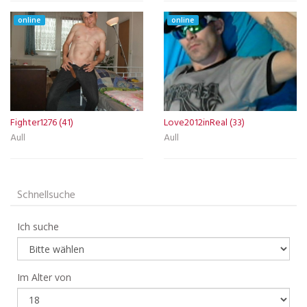
online
online
Fighter1276 (41)
Love2012inReal (33)
Aull
Aull
Schnellsuche
Ich suche
Im Alter von