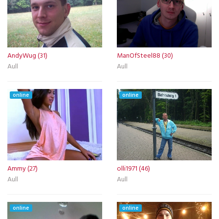
AndyWug (31)
ManOfSteel88 (30)
Aull
Aull
online
online
Ammy (27)
olli1971 (46)
Aull
Aull
online
online