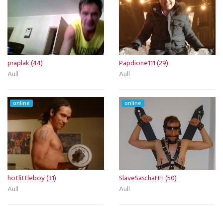
praplak (44)
Papdione111 (29)
Aull
Aull
online
online
hotlittleboy (31)
SlaveSaschaHH (50)
Aull
Aull