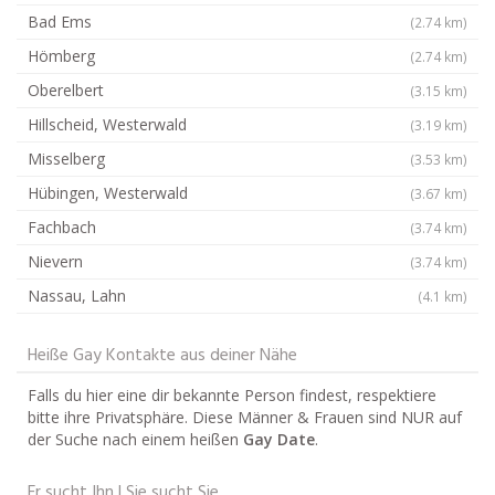
Bad Ems
(2.74 km)
Hömberg
(2.74 km)
Oberelbert
(3.15 km)
Hillscheid, Westerwald
(3.19 km)
Misselberg
(3.53 km)
Hübingen, Westerwald
(3.67 km)
Fachbach
(3.74 km)
Nievern
(3.74 km)
Nassau, Lahn
(4.1 km)
Heiße Gay Kontakte aus deiner Nähe
Falls du hier eine dir bekannte Person findest, respektiere
bitte ihre Privatsphäre. Diese Männer & Frauen sind NUR auf
der Suche nach einem heißen
Gay Date
.
Er sucht Ihn | Sie sucht Sie