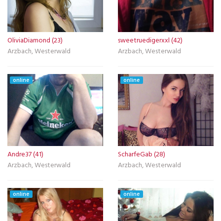
OliviaDiamond (23)
sweetruedigerxxl (42)
Arzbach, Westerwald
Arzbach, Westerwald
online
online
Andre37 (41)
ScharfeGab (28)
Arzbach, Westerwald
Arzbach, Westerwald
online
online