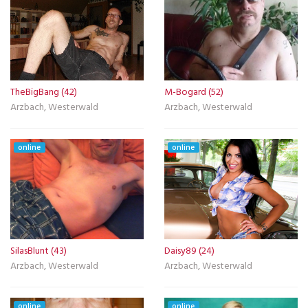
TheBigBang (42)
M-Bogard (52)
Arzbach, Westerwald
Arzbach, Westerwald
online
online
SilasBlunt (43)
Daisy89 (24)
Arzbach, Westerwald
Arzbach, Westerwald
online
online