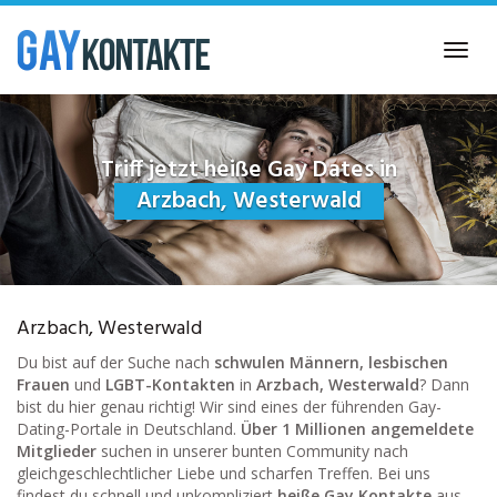
Skip
to
Toggl
main
navig
content
Triff jetzt heiße Gay Dates in
Arzbach, Westerwald
Arzbach, Westerwald
Du bist auf der Suche nach
schwulen Männern, lesbischen
Frauen
und
LGBT-Kontakten
in
Arzbach, Westerwald
? Dann
bist du hier genau richtig! Wir sind eines der führenden Gay-
Dating-Portale in Deutschland.
Über 1 Millionen angemeldete
Mitglieder
suchen in unserer bunten Community nach
gleichgeschlechtlicher Liebe und scharfen Treffen. Bei uns
findest du schnell und unkompliziert
heiße Gay Kontakte
aus