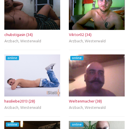
chubstigasin (34)
Viktor02 (34)
Arzbach, Westerwald
Arzbach, Westerwald
online
online
hassliebe2013 (28)
Weltenmacher (38)
Arzbach, Westerwald
Arzbach, Westerwald
online
online