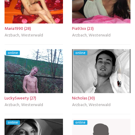
Maria1990 (28)
Pia93xx (23)
Arzbach, Westerwald
Arzbach, Westerwald
online
online
LuckySweety (27)
Nicholas (30)
Arzbach, Westerwald
Arzbach, Westerwald
online
online