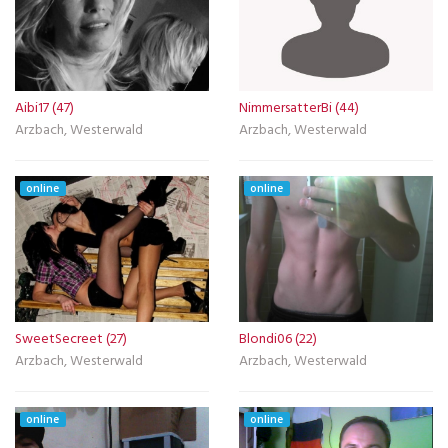
Aibi17 (47)
NimmersatterBi (44)
Arzbach, Westerwald
Arzbach, Westerwald
online
online
SweetSecreet (27)
Blondi06 (22)
Arzbach, Westerwald
Arzbach, Westerwald
online
online