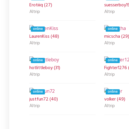
Erotiiiq (27)
suesserboy1
Altrip
Altrip
online
online
LaurenKiss (48)
micscha (29
Altrip
Altrip
online
online
hotlittleboy (31)
Fighter1276 
Altrip
Altrip
online
online
justfun72 (40)
volker (49)
Altrip
Altrip