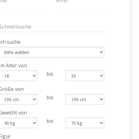
trip
Altrip
Schnellsuche
Ich suche
Im Alter von
bis
Größe von
bis
Gewicht von
bis
Figur