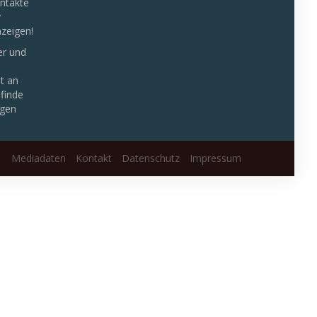
er und
n
ät an
 finde
igen
Mediadaten
Kontakt
Datenschutz
Impressum