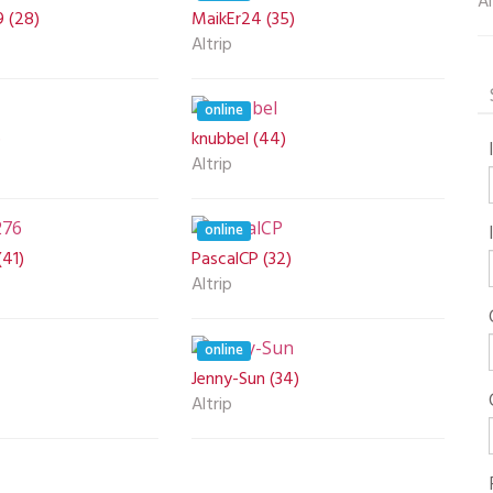
Al
9 (28)
MaikEr24 (35)
Altrip
online
)
knubbel (44)
Altrip
online
(41)
PascalCP (32)
Altrip
online
Jenny-Sun (34)
Altrip