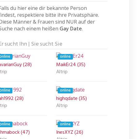
Falls du hier eine dir bekannte Person
findest, respektiere bitte ihre Privatsphäre.
Diese Männer & Frauen sind NUR auf der
Suche nach einem heißen
Gay Date
.
Er sucht Ihn | Sie sucht Sie
online
online
avarianGuy (28)
MaikEr24 (35)
trip
Altrip
online
online
ah1992 (28)
highqdate (35)
trip
Altrip
online
online
ahmabock (47)
InesXYZ (26)