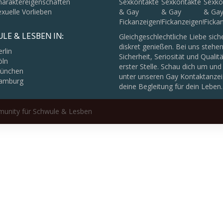
haraktereigenschaften
xuelle Vorlieben
LE & LESBEN IN:
Gleichgeschlechtliche Liebe sich
diskret genießen. Bei uns stehe
rlin
Sicherheit, Seriosität und Qualit
öln
erster Stelle. Schau dich um und
ünchen
unter unseren Gay Kontaktanze
amburg
deine Begleitung für dein Leben.
munity für Schwule & Lesben