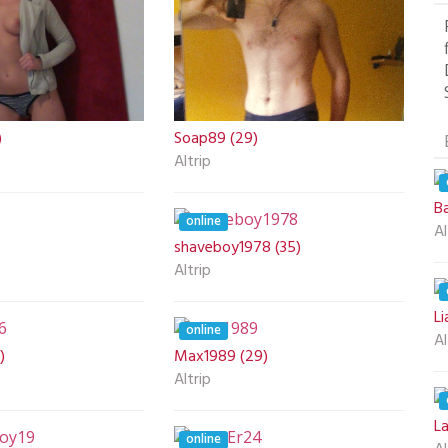
)
Soap89 (29)
Altrip
B
online
Al
shaveboy1978 (35)
Altrip
Li
online
Al
)
Max1989 (29)
Altrip
L
online