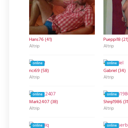
Hans76 (41)
Pueppi18 (21
Altrip
Altrip
online
online
rici69 (58)
Gabriel (34)
Altrip
Altrip
online
online
Mark2407 (38)
Shinji1986 (31
Altrip
Altrip
online
online