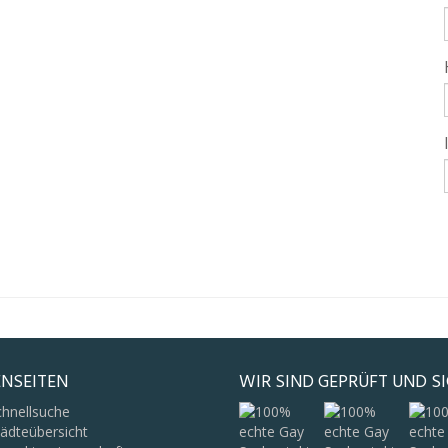
NSEITEN
WIR SIND GEPRÜFT UND S
chnellsuche
ädteübersicht