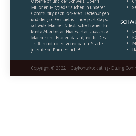
Österreich und der Schweiz. Über 1
C
Millionen Mitglieder suchen in unserer
Se
Community nach lockeren Beziehungen
und der großen Liebe. Finde jetzt Gays,
SCHWU
schwule Männer & lesbische Frauen für
Be
bunte Abenteuer! Hier warten tausende
K
Männer und Frauen darauf, ein heißes
M
Treffen mit dir zu vereinbaren. Starte
H
jetzt deine Partnersuche!
Copyright © 2022 | Gaykontakte.dating- Dating Com