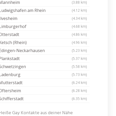
Mannheim
(3.88 km)
Ludwigshafen am Rhein
(4.12 km)
Ilvesheim
(4.34 km)
Limburgerhof
(4.68 km)
Otterstadt
(4.86 km)
Ketsch (Rhein)
(4.96 km)
Edingen-Neckarhausen
(5.23 km)
Plankstadt
(5.37 km)
Schwetzingen
(5.58 km)
Ladenburg
(5.73 km)
Mutterstadt
(6.24 km)
Oftersheim
(6.28 km)
Schifferstadt
(6.35 km)
Heiße Gay Kontakte aus deiner Nähe