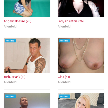
AngelicaDesire (28)
LadyAbsinthia (26)
Allenfeld
Allenfeld
online
online
JoshuaParis (41)
Gina (41)
Allenfeld
Allenfeld
online
online