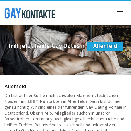
Skip
to
Toggl
main
navig
content
Triff jetzt heiße Gay Dates in
Allenfeld
Allenfeld
Du bist auf der Suche nach
schwulen Männern, lesbischen
Frauen
und
LGBT-Kontakten
in
Allenfeld
? Dann bist du hier
genau richtig! Wir sind eines der führenden Gay-Dating-Portale in
Deutschland.
Über 1 Mio. Mitglieder
suchen in unserer
farbenfrohen Community nach gleichgeschlechtlicher Liebe und
heißen Treffen. Bei uns findest du schnell und unkompliziert
scharfe Gay Kontakte
aus deiner Nähe. Ganz egal ob