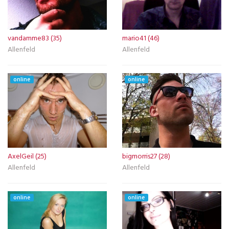
vandamme83 (35)
mario41 (46)
Allenfeld
Allenfeld
online
online
AxelGeil (25)
bigmorris27 (28)
Allenfeld
Allenfeld
online
online