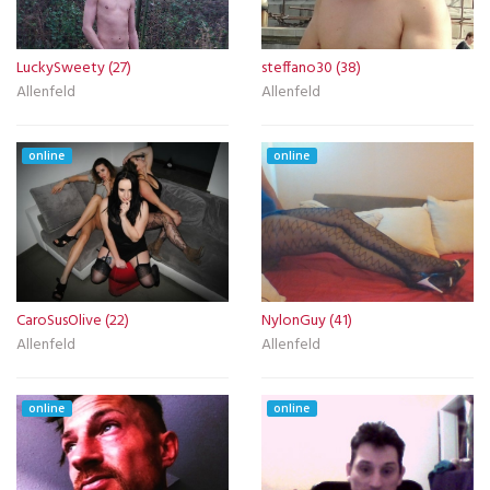
LuckySweety (27)
steffano30 (38)
Allenfeld
Allenfeld
online
online
CaroSusOlive (22)
NylonGuy (41)
Allenfeld
Allenfeld
online
online