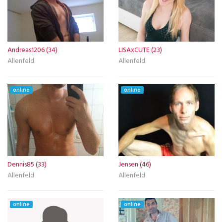
Andreas1206 (34)
LISAxCUTE (23)
Allenfeld
Allenfeld
online
online
Dennis85 (33)
Jensen (46)
Allenfeld
Allenfeld
online
online