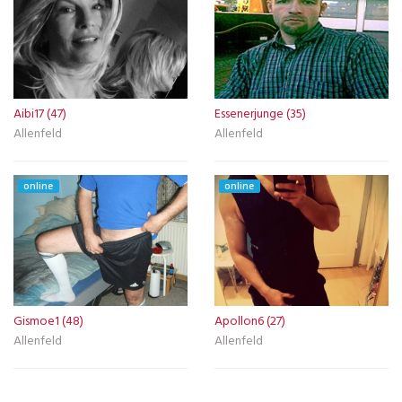
Aibi17 (47)
Essenerjunge (35)
Allenfeld
Allenfeld
online
online
Gismoe1 (48)
Apollon6 (27)
Allenfeld
Allenfeld