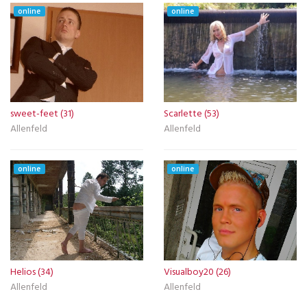
online
online
sweet-feet (31)
Scarlette (53)
Allenfeld
Allenfeld
online
online
Helios (34)
Visualboy20 (26)
Allenfeld
Allenfeld