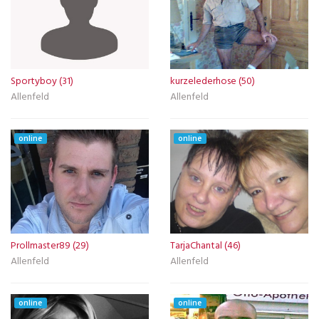
Sportyboy (31)
kurzelederhose (50)
Allenfeld
Allenfeld
online
online
Prollmaster89 (29)
TarjaChantal (46)
Allenfeld
Allenfeld
online
online