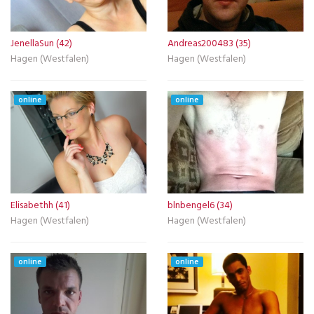
JenellaSun (42)
Andreas200483 (35)
Hagen (Westfalen)
Hagen (Westfalen)
online
online
Elisabethh (41)
blnbengel6 (34)
Hagen (Westfalen)
Hagen (Westfalen)
online
online