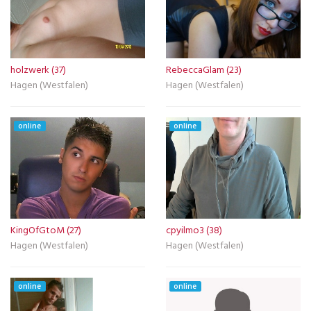
holzwerk (37)
RebeccaGlam (23)
Hagen (Westfalen)
Hagen (Westfalen)
online
online
KingOfGtoM (27)
cpyilmo3 (38)
Hagen (Westfalen)
Hagen (Westfalen)
online
online