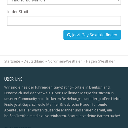
In der Stadt
Jetzt Gay Sexdate finden
Startseite
»
Deutschland
»
Nordrhein-Westfalen
»
Hagen (Westfalen)
ÜBER UNS
Wir sind eines der führenden Gay-Dating-Portale in Deutschland,
Österreich und der Schweiz. Über 1 Millionen Mitglieder suchen in
unserer Community nach lockeren Beziehungen und der großen Liebe.
Finde jetzt Gays, schwule Männer & lesbische Frauen für bunte
Abenteuer! Hier warten tausende Männer und Frauen darauf, ein
heißes Treffen mit dir zu vereinbaren. Starte jetzt deine Partnersuche!