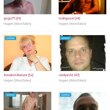
gogo77 (41)
rodrigoxxl (34)
Hagen (Westfalen)
Hagen (Westfalen)
online
online
AnnabetMature (52)
cindyecht (47)
Hagen (Westfalen)
Hagen (Westfalen)
online
online