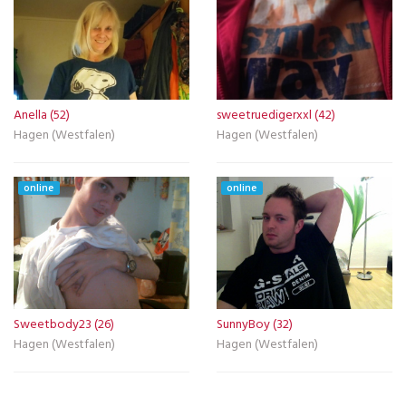
Anella (52)
sweetruedigerxxl (42)
Hagen (Westfalen)
Hagen (Westfalen)
online
online
Sweetbody23 (26)
SunnyBoy (32)
Hagen (Westfalen)
Hagen (Westfalen)