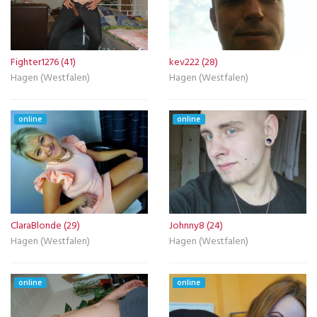
Fighter1276 (41)
kev222 (28)
Hagen (Westfalen)
Hagen (Westfalen)
online
online
ClaraBlonde (29)
Johnny8 (24)
Hagen (Westfalen)
Hagen (Westfalen)
online
online