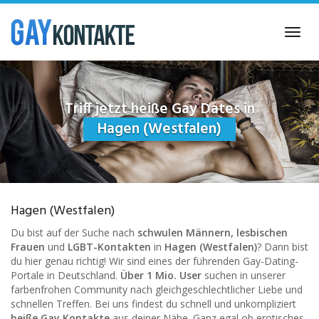
Skip
to
Toggl
main
navig
content
Triff jetzt heiße Gay Dates in
Hagen (Westfalen)
Hagen (Westfalen)
Du bist auf der Suche nach
schwulen Männern, lesbischen
Frauen
und
LGBT-Kontakten
in
Hagen (Westfalen)
? Dann bist
du hier genau richtig! Wir sind eines der führenden Gay-Dating-
Portale in Deutschland.
Über 1 Mio. User
suchen in unserer
farbenfrohen Community nach gleichgeschlechtlicher Liebe und
schnellen Treffen. Bei uns findest du schnell und unkompliziert
heiße Gay Kontakte
aus deiner Nähe. Ganz egal ob erotisches