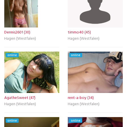
Dennis2601 (30)
timmo40 (45)
Hagen (Westfalen)
Hagen (Westfalen)
online
online
AgatheSweet (47)
rent-a-boy (34)
Hagen (Westfalen)
Hagen (Westfalen)
online
online