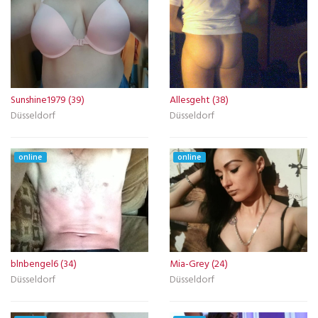
Sunshine1979 (39)
Allesgeht (38)
Düsseldorf
Düsseldorf
online
online
blnbengel6 (34)
Mia-Grey (24)
Düsseldorf
Düsseldorf