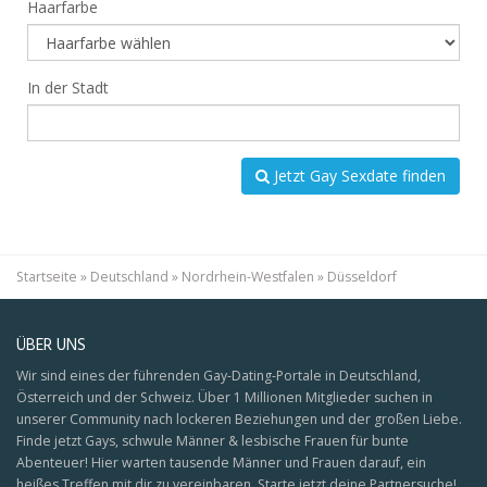
Haarfarbe
In der Stadt
Jetzt Gay Sexdate finden
Startseite
»
Deutschland
»
Nordrhein-Westfalen
»
Düsseldorf
ÜBER UNS
Wir sind eines der führenden Gay-Dating-Portale in Deutschland,
Österreich und der Schweiz. Über 1 Millionen Mitglieder suchen in
unserer Community nach lockeren Beziehungen und der großen Liebe.
Finde jetzt Gays, schwule Männer & lesbische Frauen für bunte
Abenteuer! Hier warten tausende Männer und Frauen darauf, ein
heißes Treffen mit dir zu vereinbaren. Starte jetzt deine Partnersuche!