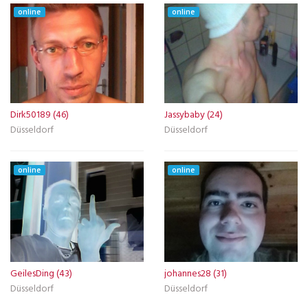
online
online
Dirk50189 (46)
Jassybaby (24)
Düsseldorf
Düsseldorf
online
online
GeilesDing (43)
johannes28 (31)
Düsseldorf
Düsseldorf