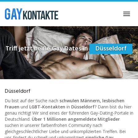
Skip
to
Toggl
main
navig
content
Triff jetzt heiße Gay Dates in
Düsseldorf
Düsseldorf
Du bist auf der Suche nach
schwulen Männern, lesbischen
Frauen
und
LGBT-Kontakten
in
Düsseldorf
? Dann bist du hier
genau richtig! Wir sind eines der führenden Gay-Dating-Portale in
Deutschland.
Über 1 Millionen angemeldete Mitglieder
suchen in unserer farbenfrohen Community nach
gleichgeschlechtlicher Liebe und unkomplizierten Treffen. Bei
uns findest du schnell und unkompliziert
sinnliche Gay