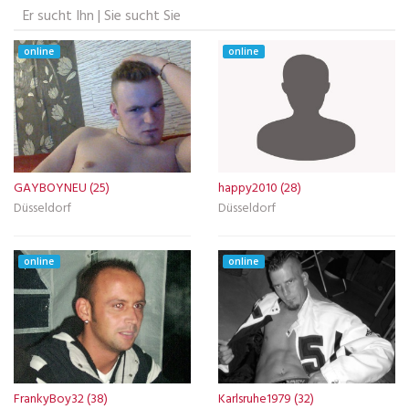
Er sucht Ihn | Sie sucht Sie
online
online
GAYBOYNEU (25)
happy2010 (28)
Düsseldorf
Düsseldorf
online
online
FrankyBoy32 (38)
Karlsruhe1979 (32)