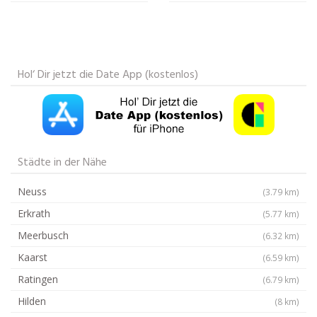
Hol‘ Dir jetzt die Date App (kostenlos)
Städte in der Nähe
Neuss
(3.79 km)
Erkrath
(5.77 km)
Meerbusch
(6.32 km)
Kaarst
(6.59 km)
Ratingen
(6.79 km)
Hilden
(8 km)