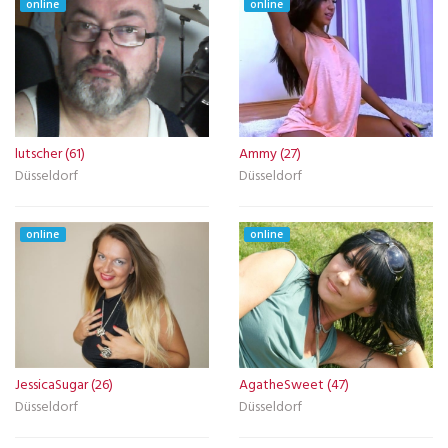
online
online
lutscher (61)
Ammy (27)
Düsseldorf
Düsseldorf
online
online
JessicaSugar (26)
AgatheSweet (47)
Düsseldorf
Düsseldorf