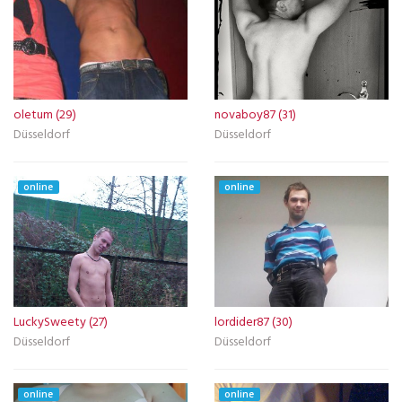
oletum (29)
novaboy87 (31)
Düsseldorf
Düsseldorf
online
online
LuckySweety (27)
lordider87 (30)
Düsseldorf
Düsseldorf
online
online