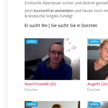
Erotische Abenteuer sicher und diskret genie
Jetzt
kostenfrei anmelden
und heute noch mit
& lesbische Singles fündig!
Er sucht Ihn | Sie sucht Sie in Dorsten
online
online
ManOfSteel88 (30)
Angel91 (26)
Dorsten
Dorsten
online
online