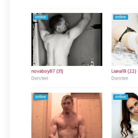
online
online
novaboy87 (31)
Liana18 (22)
Dorsten
Dorsten
online
online