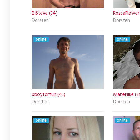
BiSteve (34)
RossaFlower 
Dorsten
Dorsten
online
online
xboyforfun (41)
ManeNike (3
Dorsten
Dorsten
online
online