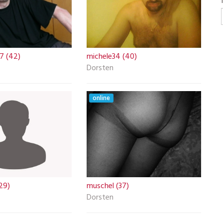
37 (42)
michele34 (40)
Dorsten
online
(29)
muschel (37)
Dorsten