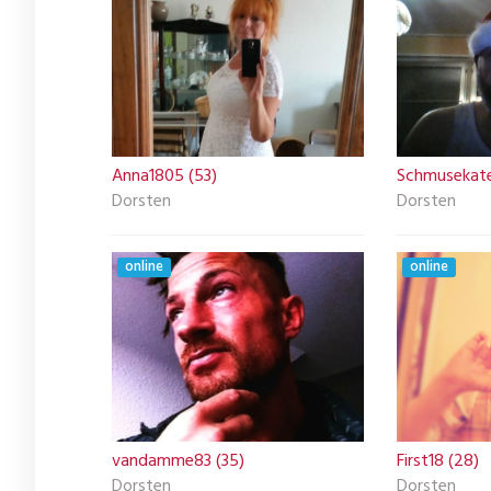
Anna1805 (53)
Schmusekate
Dorsten
Dorsten
online
online
vandamme83 (35)
First18 (28)
Dorsten
Dorsten