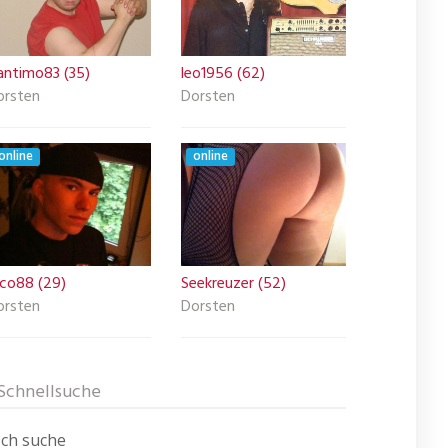
antimo83 (35)
leo1956 (62)
orsten
Dorsten
online
online
ico88 (29)
Seekreuzer (52)
orsten
Dorsten
Schnellsuche
Ich suche