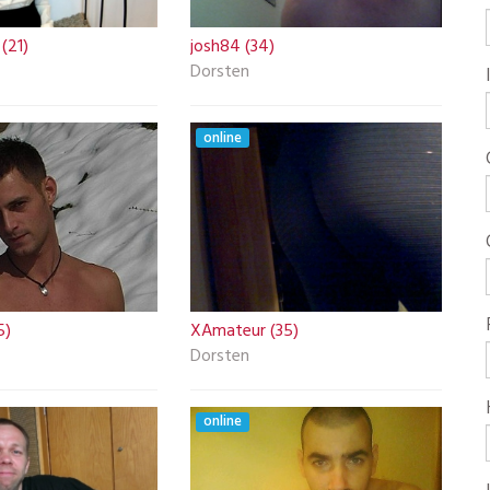
(21)
josh84 (34)
Dorsten
online
5)
XAmateur (35)
Dorsten
online