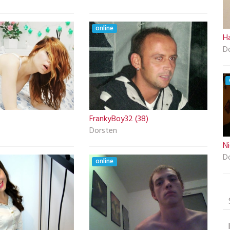
online
H
D
FrankyBoy32 (38)
Dorsten
N
D
online