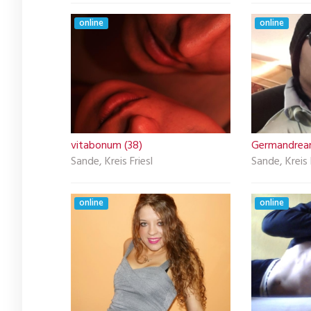
online
online
vitabonum (38)
Germandrea
Sande, Kreis Friesl
Sande, Kreis 
online
online