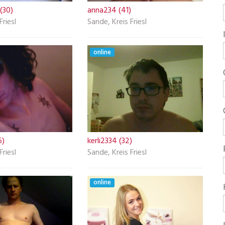
 (30)
anna234 (41)
Friesl
Sande, Kreis Friesl
online
6)
kerli2334 (32)
Friesl
Sande, Kreis Friesl
online