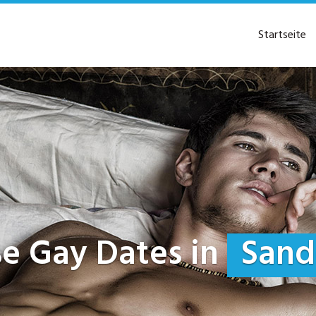
Startseite
iße Gay Dates in
Sande