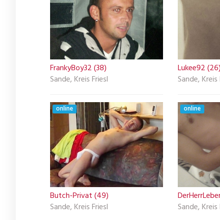
FrankyBoy32 (38)
Lukee92 (26
Sande, Kreis Friesl
Sande, Kreis 
online
online
Butch-Privat (49)
DerHerrLeber
Sande, Kreis Friesl
Sande, Kreis 