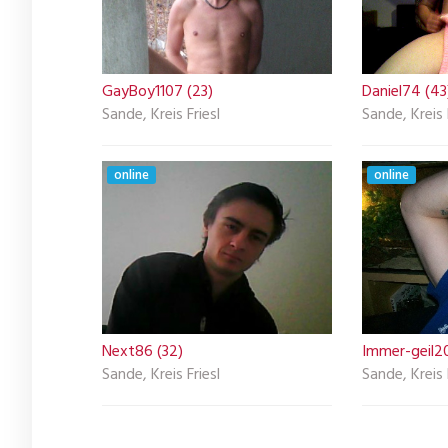
GayBoy1107 (23)
Daniel74 (43
Sande, Kreis Friesl
Sande, Kreis 
online
online
Next86 (32)
Immer-geil20
Sande, Kreis Friesl
Sande, Kreis 