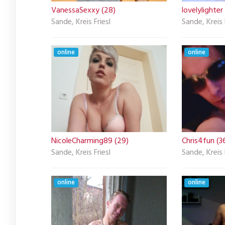
VanessaSexxy (28)
lovelylighter
Sande, Kreis Friesl
Sande, Kreis 
online
online
NicoleCharming89 (29)
Chris4fun (3
Sande, Kreis Friesl
Sande, Kreis 
online
online