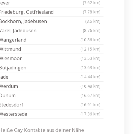
Jever
(7.62 km)
Friedeburg, Ostfriesland
(7.78 km)
Bockhorn, Jadebusen
(8.6 km)
Varel, Jadebusen
(8.76 km)
Wangerland
(10.86 km)
Wittmund
(12.15 km)
Wiesmoor
(13.53 km)
Butjadingen
(13.63 km)
Jade
(14.44 km)
Werdum
(16.48 km)
Dunum
(16.67 km)
Stedesdorf
(16.91 km)
Westerstede
(17.36 km)
Heiße Gay Kontakte aus deiner Nähe