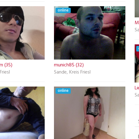
online
Mo
Sa
m (35)
munich85 (32)
Friesl
Sande, Kreis Friesl
L
online
Sa