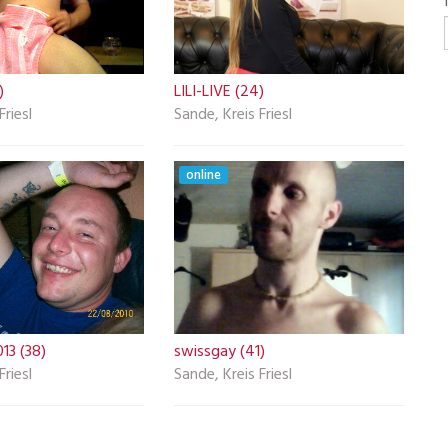
)
LILI-LIVE (24)
Friesl
Sande, Kreis Friesl
online
13 (38)
swissgay (41)
Friesl
Sande, Kreis Friesl