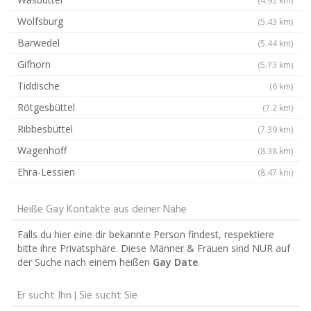
Wolfsburg
(5.43 km)
Barwedel
(5.44 km)
Gifhorn
(5.73 km)
Tiddische
(6 km)
Rötgesbüttel
(7.2 km)
Ribbesbüttel
(7.39 km)
Wagenhoff
(8.38 km)
Ehra-Lessien
(8.47 km)
Heiße Gay Kontakte aus deiner Nähe
Falls du hier eine dir bekannte Person findest, respektiere
bitte ihre Privatsphäre. Diese Männer & Frauen sind NUR auf
der Suche nach einem heißen
Gay Date
.
Er sucht Ihn | Sie sucht Sie