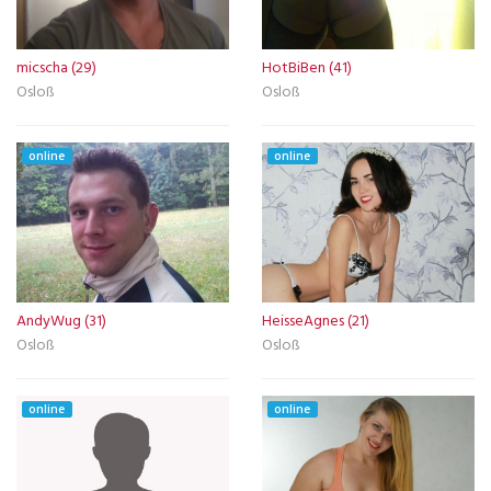
micscha (29)
HotBiBen (41)
Osloß
Osloß
online
online
AndyWug (31)
HeisseAgnes (21)
Osloß
Osloß
online
online