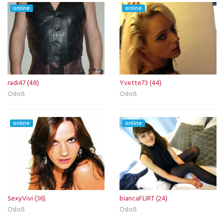
online
online
radi47 (48)
Yvette73 (44)
Osloß
Osloß
online
online
SexyVivi (36)
biancaFLIRT (24)
Osloß
Osloß