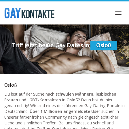
Skip
to
Toggl
main
navig
content
Triff jetzt heiße Gay Dates in
Osloß
Osloß
Du bist auf der Suche nach
schwulen Männern, lesbischen
Frauen
und
LGBT-Kontakten
in
Osloß
? Dann bist du hier
genau richtig! Wir sind eines der führenden Gay-Dating-Portale in
Deutschland.
Über 1 Millionen angemeldete User
suchen in
unserer farbenfrohen Community nach gleichgeschlechtlicher
Liebe und sinnlichen Treffen. Bei uns findest du schnell und
unkompliziert
heiße Gay Kontakte
aus deiner Region. Ganz