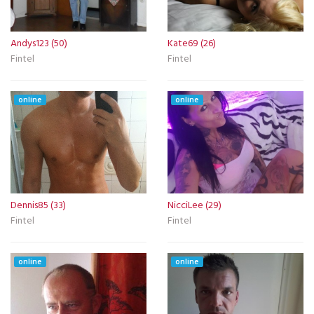
Andys123 (50)
Kate69 (26)
Fintel
Fintel
online
online
Dennis85 (33)
NicciLee (29)
Fintel
Fintel
online
online