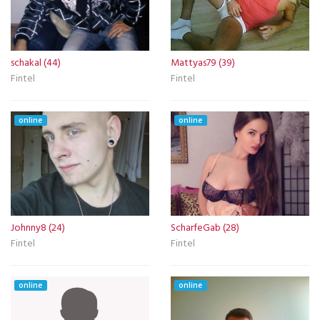
schakal (44)
Mattyas79 (39)
Fintel
Fintel
online
online
Johnny8 (24)
ScharfeGab (28)
Fintel
Fintel
online
online