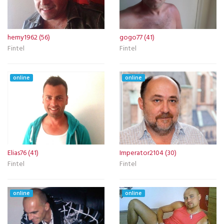
herny1962 (56)
gogo77 (41)
Fintel
Fintel
online
online
Elias76 (41)
Imperator2104 (30)
Fintel
Fintel
online
online