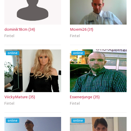
dominik18cm (34)
Moerni26 (31)
Fintel
Fintel
online
online
ViickyMature (35)
Essenerjunge (35)
Fintel
Fintel
online
online