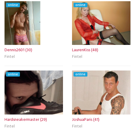
online
online
Dennis2601 (30)
LaurenKiss (48)
Fintel
Fintel
online
online
Hardsneakermaster (29)
JoshuaParis (41)
Fintel
Fintel