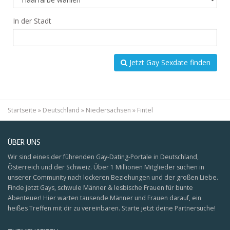
In der Stadt
Jetzt Gay Sexdate finden
Startseite
»
Deutschland
»
Niedersachsen
»
Fintel
ÜBER UNS
Wir sind eines der führenden Gay-Dating-Portale in Deutschland,
Österreich und der Schweiz. Über 1 Millionen Mitglieder suchen in
unserer Community nach lockeren Beziehungen und der großen Liebe.
Finde jetzt Gays, schwule Männer & lesbische Frauen für bunte
Abenteuer! Hier warten tausende Männer und Frauen darauf, ein
heißes Treffen mit dir zu vereinbaren. Starte jetzt deine Partnersuche!