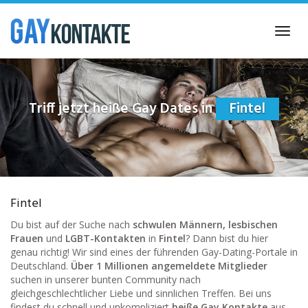
Skip
to
Toggl
main
navig
content
Triff jetzt heiße Gay Dates in
Fintel
Fintel
Du bist auf der Suche nach
schwulen Männern, lesbischen
Frauen
und
LGBT-Kontakten
in
Fintel
? Dann bist du hier
genau richtig! Wir sind eines der führenden Gay-Dating-Portale in
Deutschland.
Über 1 Millionen angemeldete Mitglieder
suchen in unserer bunten Community nach
gleichgeschlechtlicher Liebe und sinnlichen Treffen. Bei uns
findest du schnell und unkompliziert
heiße Gay Kontakte
aus