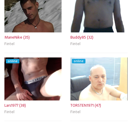
ManeNike (35)
Buddy85 (32)
Fintel
Fintel
online
online
Lars1977 (38)
TORSTEN1971 (47)
Fintel
Fintel