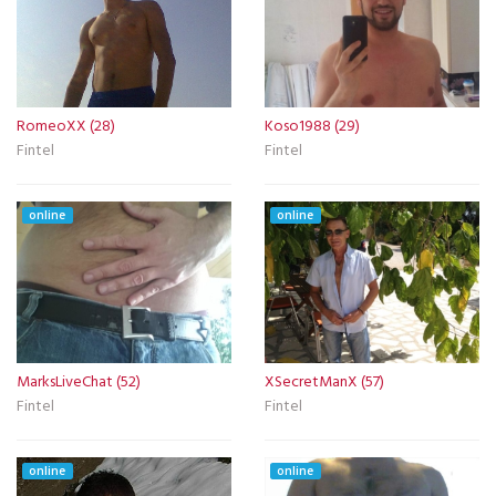
RomeoXX (28)
Koso1988 (29)
Fintel
Fintel
online
online
MarksLiveChat (52)
XSecretManX (57)
Fintel
Fintel
online
online