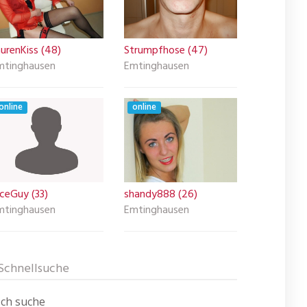
urenKiss (48)
Strumpfhose (47)
mtinghausen
Emtinghausen
online
online
ceGuy (33)
shandy888 (26)
mtinghausen
Emtinghausen
Schnellsuche
Ich suche