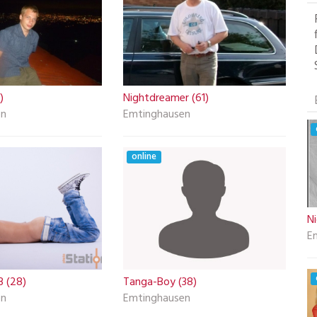
)
Nightdreamer (61)
en
Emtinghausen
online
Ni
E
3 (28)
Tanga-Boy (38)
en
Emtinghausen