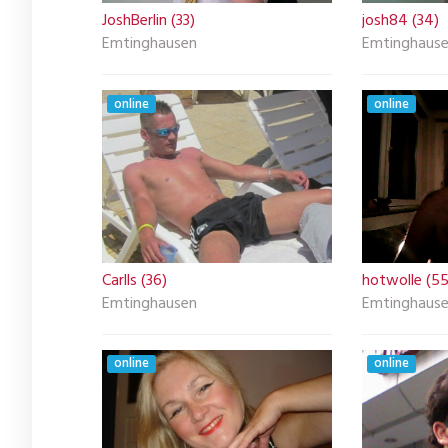
JoshBerlin (33)
josh84 (34)
Emtinghausen
Emtinghaus
online
online
Carlls (36)
hotwolle (55
Emtinghausen
Emtinghaus
online
online