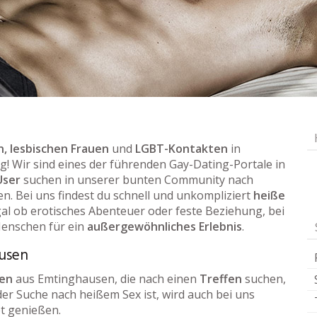
, lesbischen Frauen
und
LGBT-Kontakten
in
ig! Wir sind eines der führenden Gay-Dating-Portale in
User
suchen in unserer bunten Community nach
en. Bei uns findest du schnell und unkompliziert
heiße
l ob erotisches Abenteuer oder feste Beziehung, bei
enschen für ein
außergewöhnliches Erlebnis
.
ausen
uen
aus Emtinghausen, die nach einen
Treffen
suchen,
der Suche nach heißem Sex ist, wird auch bei uns
et genießen.