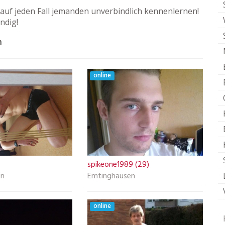
auf jeden Fall jemanden unverbindlich kennenlernen!
ndig!
n
online
spikeone1989 (29)
en
Emtinghausen
online