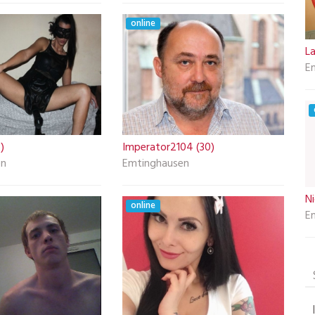
online
La
E
)
Imperator2104 (30)
en
Emtinghausen
Ni
online
E