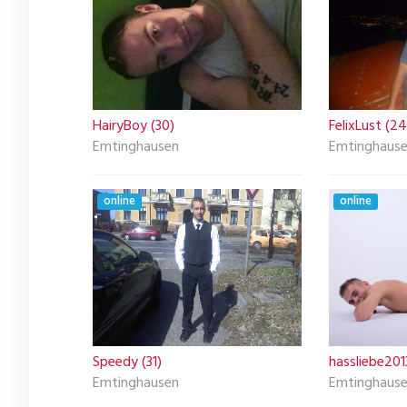
HairyBoy (30)
FelixLust (24
Emtinghausen
Emtinghaus
online
online
Speedy (31)
hassliebe201
Emtinghausen
Emtinghaus