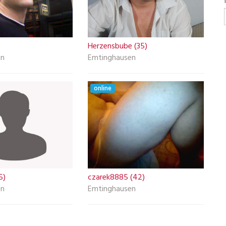
Herzensbube (35)
en
Emtinghausen
online
5)
czarek8885 (42)
en
Emtinghausen