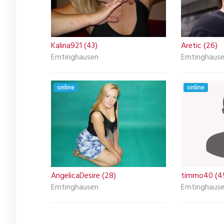
Kalina921 (43)
Aretic (26)
Emtinghausen
Emtinghaus
online
online
AngelicaDesire (28)
timmo40 (4
Emtinghausen
Emtinghaus