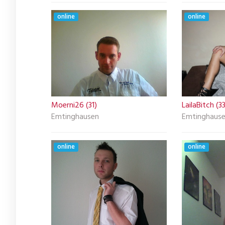
online
online
Moerni26 (31)
LailaBitch (33
Emtinghausen
Emtinghaus
online
online