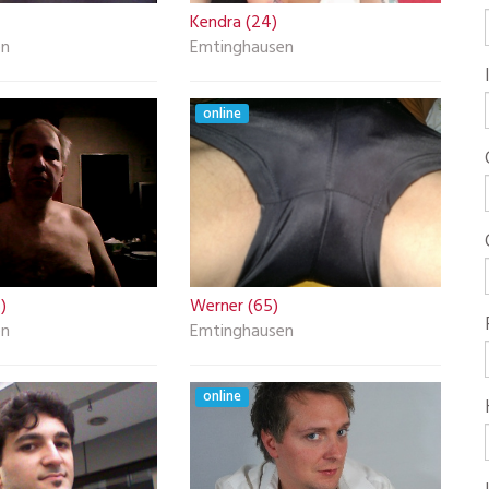
Kendra (24)
en
Emtinghausen
online
)
Werner (65)
en
Emtinghausen
online