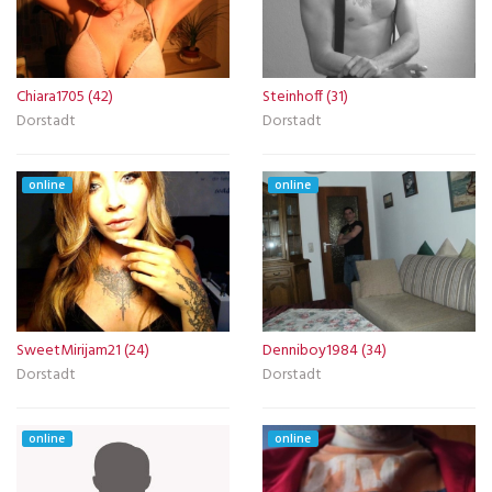
Chiara1705 (42)
Steinhoff (31)
Dorstadt
Dorstadt
online
online
SweetMirijam21 (24)
Denniboy1984 (34)
Dorstadt
Dorstadt
online
online