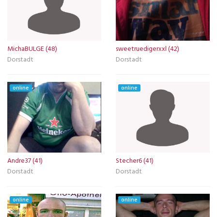
MichaBULGE (48)
sweetruedigerxxl (42)
Dorstadt
Dorstadt
online
online
Andre37 (41)
Stecher6 (41)
Dorstadt
Dorstadt
online
online