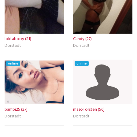
lolitabooy (21)
Candy (27)
Dorstadt
Dorstadt
online
online
bambi25 (27)
masoTorsten (56)
Dorstadt
Dorstadt