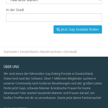
In der Stadt
Jetzt Gay Sexdate finden
Startseite
»
Deutschland
»
Niedersachsen
»
Dorstadt
ÜBER UNS
Wir sind eines der führenden Gay-Dating-Portale in Deutschland,
Österreich und der Schweiz. Über 1 Millionen Mitglieder suchen in
unserer Community nach lockeren Beziehungen und der großen Liebe.
Finde jetzt Gays, schwule Männer & lesbische Frauen für bunte
Abenteuer! Hier warten tausende Männer und Frauen darauf, ein
heißes Treffen mit dir zu vereinbaren. Starte jetzt deine Partnersuche!