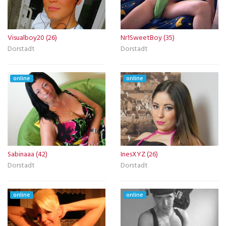
Visualboy20 (26)
Nr1SweetBoy (35)
Dorstadt
Dorstadt
online
online
Sabinaaa (42)
InesXYZ (26)
Dorstadt
Dorstadt
online
online