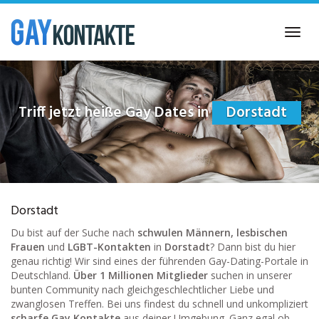
Skip
to
Toggl
main
navig
content
Triff jetzt heiße Gay Dates in
Dorstadt
Dorstadt
Du bist auf der Suche nach
schwulen Männern, lesbischen
Frauen
und
LGBT-Kontakten
in
Dorstadt
? Dann bist du hier
genau richtig! Wir sind eines der führenden Gay-Dating-Portale in
Deutschland.
Über 1 Millionen Mitglieder
suchen in unserer
bunten Community nach gleichgeschlechtlicher Liebe und
zwanglosen Treffen. Bei uns findest du schnell und unkompliziert
scharfe Gay Kontakte
aus deiner Umgebung. Ganz egal ob