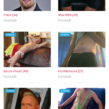
Franz (34)
Max1989 (29)
Dorstadt
Dorstadt
online
online
Butch-Privat (49)
HotMeteora (27)
Dorstadt
Dorstadt
online
online