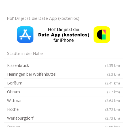
Hol‘ Dir jetzt die Date App (kostenlos)
Städte in der Nähe
Kissenbrück
(1.35 km)
Heiningen bei Wolfenbüttel
(2.3 km)
Börßum
(2.41 km)
Ohrum
(2.7 km)
Wittmar
(3.64 km)
Flöthe
(3.72 km)
Werlaburgdorf
(3.73 km)
Denkte
(3.88 km)