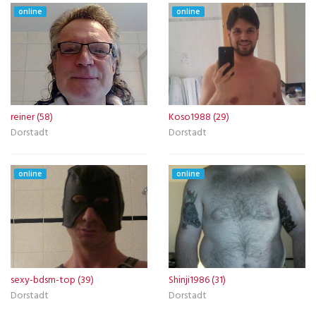
online
online
reiner (58)
Koso1988 (29)
Dorstadt
Dorstadt
online
online
sexy-bdsm-top (39)
Shinji1986 (31)
Dorstadt
Dorstadt