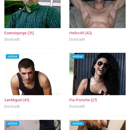
Essenerjunge (35)
Heiko40 (42)
Dorstadt
Dorstadt
online
online
SanMiguel (41)
Pia-Porsche (27)
Dorstadt
Dorstadt
online
online