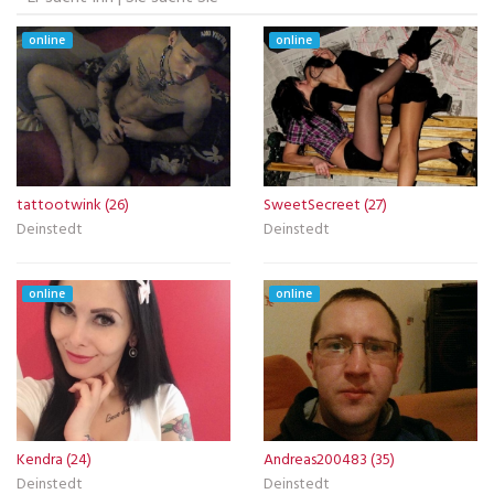
online
online
tattootwink (26)
SweetSecreet (27)
Deinstedt
Deinstedt
online
online
Kendra (24)
Andreas200483 (35)
Deinstedt
Deinstedt