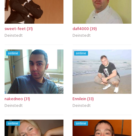
sweet-feet (31)
dafi4000 (39)
Deinstedt
Deinstedt
online
online
nakedneo (31)
Ennilein (33)
Deinstedt
Deinstedt
online
online