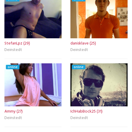
StefanLpz (29)
danisklave (25)
Deinstedt
Deinstedt
online
online
Ammy (27)
IchHabBock25 (31)
Deinstedt
Deinstedt