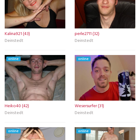
Kalina921 (43)
perle2711 (32)
Deinstedt
Deinstedt
online
online
Heiko40 (42)
Wesersurfer (31)
Deinstedt
Deinstedt
online
online