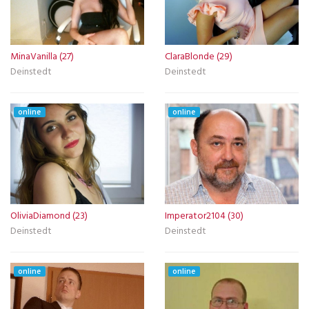
MinaVanilla (27)
ClaraBlonde (29)
Deinstedt
Deinstedt
online
online
OliviaDiamond (23)
Imperator2104 (30)
Deinstedt
Deinstedt
online
online