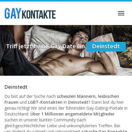
Skip
to
Toggl
main
navig
content
Triff jetzt heiße Gay Dates in
Deinstedt
Deinstedt
Du bist auf der Suche nach
schwulen Männern, lesbischen
Frauen
und
LGBT-Kontakten
in
Deinstedt
? Dann bist du hier
genau richtig! Wir sind eines der führenden Gay-Dating-Portale in
Deutschland.
Über 1 Millionen angemeldete Mitglieder
suchen in unserer bunten Community nach
gleichgeschlechtlicher Liebe und unkomplizierten Treffen. Bei
uns findest du schnell und unkompliziert
scharfe Gay Kontakte