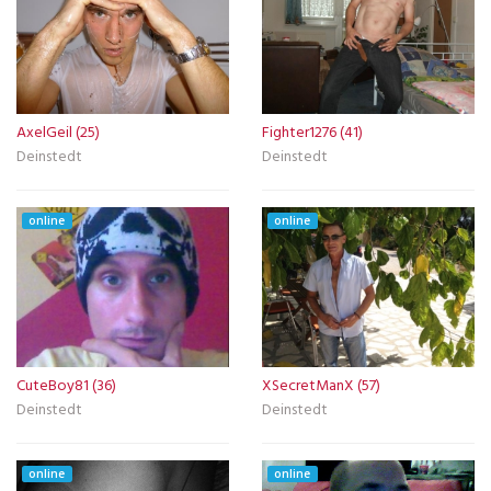
AxelGeil (25)
Fighter1276 (41)
Deinstedt
Deinstedt
online
online
CuteBoy81 (36)
XSecretManX (57)
Deinstedt
Deinstedt
online
online