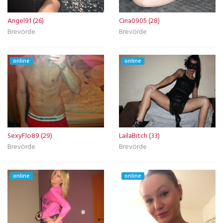
Angel91 (26)
Cina0905 (28)
Brevörde
Brevörde
online
online
SexyFlo89 (29)
LailaBitch (33)
Brevörde
Brevörde
online
online