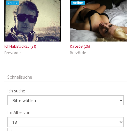
online
online
IchHabBock25 (31)
Kate69 (26)
Brevörde
Brevörde
Schnellsuche
Ich suche
Im Alter von
bis