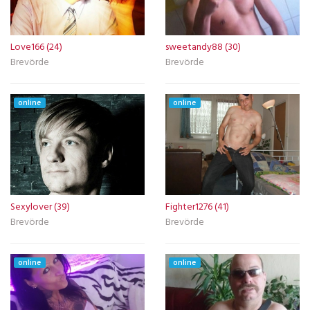
Love166 (24)
sweetandy88 (30)
Brevörde
Brevörde
online
online
Sexylover (39)
Fighter1276 (41)
Brevörde
Brevörde
online
online