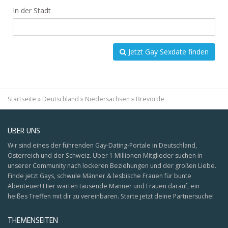
In der Stadt
Jetzt Gay Sexdate finden
Startseite
»
Deutschland
»
Niedersachsen
»
Brevörde
ÜBER UNS
Wir sind eines der führenden Gay-Dating-Portale in Deutschland,
Österreich und der Schweiz. Über 1 Millionen Mitglieder suchen in
unserer Community nach lockeren Beziehungen und der großen Liebe.
Finde jetzt Gays, schwule Männer & lesbische Frauen für bunte
Abenteuer! Hier warten tausende Männer und Frauen darauf, ein
heißes Treffen mit dir zu vereinbaren. Starte jetzt deine Partnersuche!
THEMENSEITEN