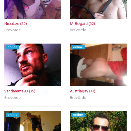
NicciLee (29)
M-Bogard (52)
Brevörde
Brevörde
online
online
vandamme83 (35)
Austriagay (41)
Brevörde
Brevörde
online
online