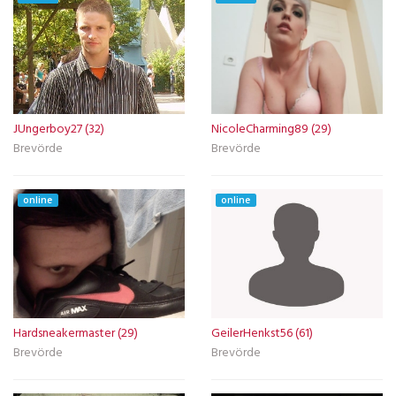
JUngerboy27 (32)
NicoleCharming89 (29)
Brevörde
Brevörde
online
online
Hardsneakermaster (29)
GeilerHenkst56 (61)
Brevörde
Brevörde