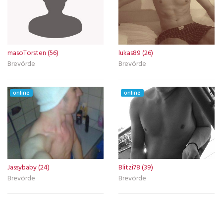
masoTorsten (56)
lukas89 (26)
Brevörde
Brevörde
online
online
Jassybaby (24)
Blitzi78 (39)
Brevörde
Brevörde