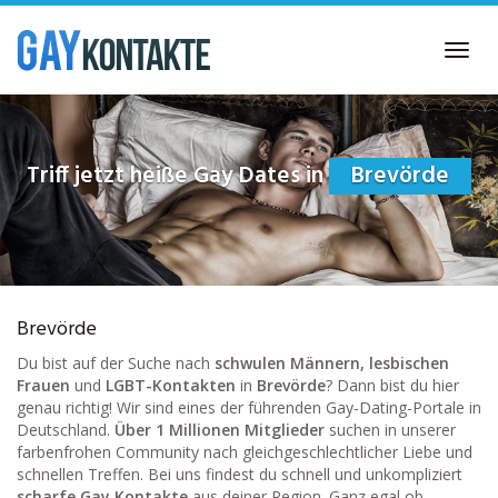
Skip
to
Toggl
main
navig
content
Triff jetzt heiße Gay Dates in
Brevörde
Brevörde
Du bist auf der Suche nach
schwulen Männern, lesbischen
Frauen
und
LGBT-Kontakten
in
Brevörde
? Dann bist du hier
genau richtig! Wir sind eines der führenden Gay-Dating-Portale in
Deutschland.
Über 1 Millionen Mitglieder
suchen in unserer
farbenfrohen Community nach gleichgeschlechtlicher Liebe und
schnellen Treffen. Bei uns findest du schnell und unkompliziert
scharfe Gay Kontakte
aus deiner Region. Ganz egal ob