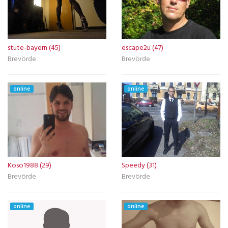
stute-bayern (45)
escape2u (47)
Brevörde
Brevörde
online
online
Koso1988 (29)
Speedy (31)
Brevörde
Brevörde
online
online