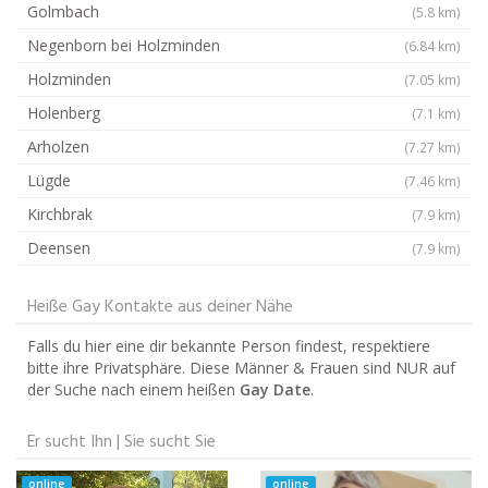
Golmbach
(5.8 km)
Negenborn bei Holzminden
(6.84 km)
Holzminden
(7.05 km)
Holenberg
(7.1 km)
Arholzen
(7.27 km)
Lügde
(7.46 km)
Kirchbrak
(7.9 km)
Deensen
(7.9 km)
Heiße Gay Kontakte aus deiner Nähe
Falls du hier eine dir bekannte Person findest, respektiere
bitte ihre Privatsphäre. Diese Männer & Frauen sind NUR auf
der Suche nach einem heißen
Gay Date
.
Er sucht Ihn | Sie sucht Sie
online
online