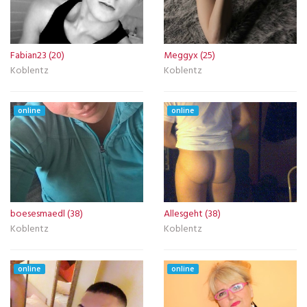
Fabian23 (20)
Meggyx (25)
Koblentz
Koblentz
online
online
boesesmaedl (38)
Allesgeht (38)
Koblentz
Koblentz
online
online