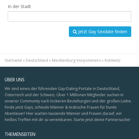
In der Stadt
Jetzt Gay Sexdate finden
Startseite
»
Deutschland
»
Mecklenburg-Vorpommern
»
Koblentz
ÜBER UNS
Wir sind eines der führenden Gay-Dating-Portale in Deutschland,
Österreich und der Schweiz. Über 1 Millionen Mitglieder suchen in
unserer Community nach lockeren Beziehungen und der großen Liebe.
Finde jetzt Gays, schwule Männer & lesbische Frauen für bunte
Abenteuer! Hier warten tausende Männer und Frauen darauf, ein
heißes Treffen mit dir zu vereinbaren. Starte jetzt deine Partnersuche!
THEMENSEITEN