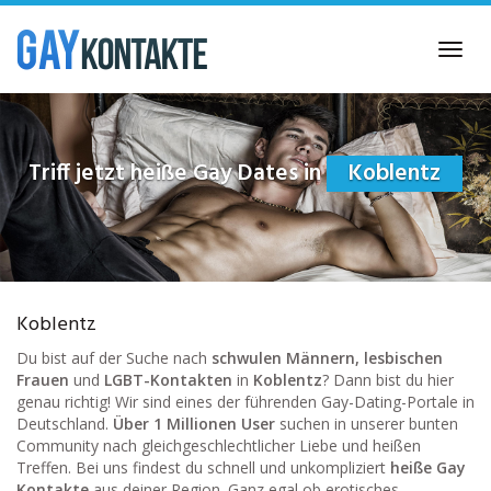
Skip
to
Toggl
main
navig
content
Triff jetzt heiße Gay Dates in
Koblentz
Koblentz
Du bist auf der Suche nach
schwulen Männern, lesbischen
Frauen
und
LGBT-Kontakten
in
Koblentz
? Dann bist du hier
genau richtig! Wir sind eines der führenden Gay-Dating-Portale in
Deutschland.
Über 1 Millionen User
suchen in unserer bunten
Community nach gleichgeschlechtlicher Liebe und heißen
Treffen. Bei uns findest du schnell und unkompliziert
heiße Gay
Kontakte
aus deiner Region. Ganz egal ob erotisches