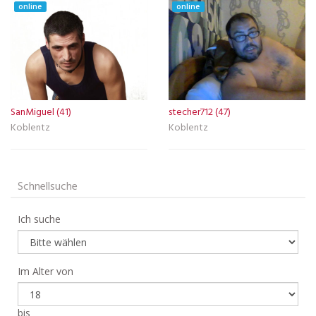
online
online
SanMiguel (41)
stecher712 (47)
Koblentz
Koblentz
Schnellsuche
Ich suche
Im Alter von
bis