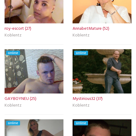
roy-escort (27)
AnnabetMature (52)
Koblentz
Koblentz
online
online
GAYBOYNEU (25)
Mystirious32 (37)
Koblentz
Koblentz
online
online