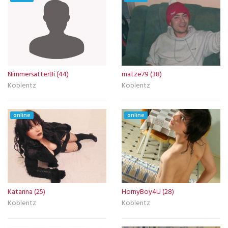
NimmersatterBi (44)
matze79 (38)
Koblentz
Koblentz
online
online
Katarina (25)
HornyBoy4U (28)
Koblentz
Koblentz