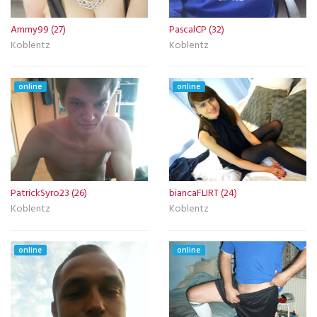
Ammy99 (27)
PascalCP (32)
Koblentz
Koblentz
online
online
PatrickSyro23 (26)
biancaFLIRT (24)
Koblentz
Koblentz
online
online