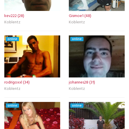
kev222 (28)
Gismoe1 (48)
Koblentz
Koblentz
online
online
rodrigoxxl (34)
johannes28 (31)
Koblentz
Koblentz
online
online