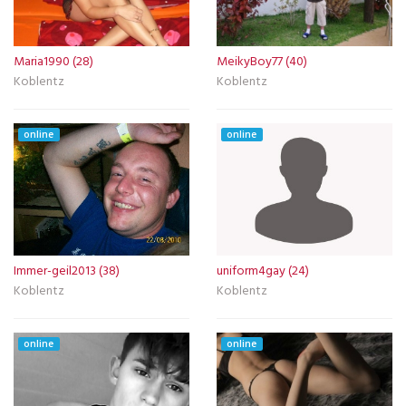
Maria1990 (28)
MeikyBoy77 (40)
Koblentz
Koblentz
online
online
Immer-geil2013 (38)
uniform4gay (24)
Koblentz
Koblentz
online
online