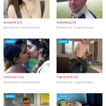
Ammy99 (27)
AndyWug (31)
Elmenhorst, Vorpommern
Elmenhorst, Vorpommern
online
online
LittleStar1 (23)
Fighter1276 (41)
Elmenhorst, Vorpommern
Elmenhorst, Vorpommern
online
online