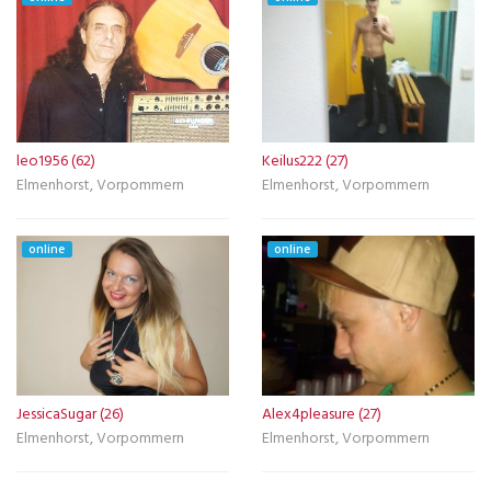
leo1956 (62)
Keilus222 (27)
Elmenhorst, Vorpommern
Elmenhorst, Vorpommern
online
online
JessicaSugar (26)
Alex4pleasure (27)
Elmenhorst, Vorpommern
Elmenhorst, Vorpommern