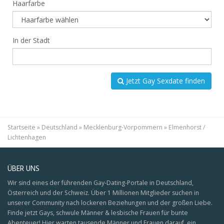
Haarfarbe
In der Stadt
Jetzt Gay Sexdate finden
Startseite
»
Deutschland
»
Mecklenburg-Vorpommern
»
Elmenhorst /
Lichtenhagen
ÜBER UNS
Wir sind eines der führenden Gay-Dating-Portale in Deutschland,
Österreich und der Schweiz. Über 1 Millionen Mitglieder suchen in
unserer Community nach lockeren Beziehungen und der großen Liebe.
Finde jetzt Gays, schwule Männer & lesbische Frauen für bunte
Abenteuer! Hier warten tausende Männer und Frauen darauf, ein