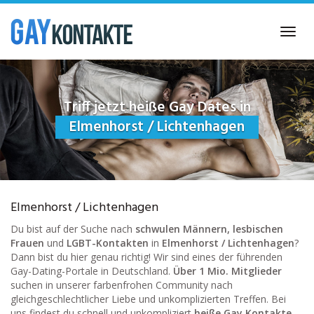
Skip
to
Toggl
main
navig
content
Triff jetzt heiße Gay Dates in
Elmenhorst / Lichtenhagen
Elmenhorst / Lichtenhagen
Du bist auf der Suche nach
schwulen Männern, lesbischen
Frauen
und
LGBT-Kontakten
in
Elmenhorst / Lichtenhagen
?
Dann bist du hier genau richtig! Wir sind eines der führenden
Gay-Dating-Portale in Deutschland.
Über 1 Mio. Mitglieder
suchen in unserer farbenfrohen Community nach
gleichgeschlechtlicher Liebe und unkomplizierten Treffen. Bei
uns findest du schnell und unkompliziert
heiße Gay Kontakte