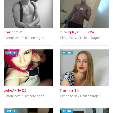
Steinhoff (31)
turkishplayer0000 (25)
Elmenhorst / Lichtenhagen
Elmenhorst / Lichtenhagen
online
online
LiebeANNA (22)
Karinnna (31)
Elmenhorst / Lichtenhagen
Elmenhorst / Lichtenhagen
online
online