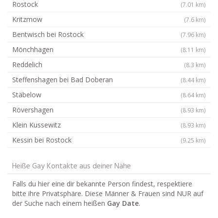
Rostock
(7.01 km)
Kritzmow
(7.6 km)
Bentwisch bei Rostock
(7.96 km)
Mönchhagen
(8.11 km)
Reddelich
(8.3 km)
Steffenshagen bei Bad Doberan
(8.44 km)
Stäbelow
(8.64 km)
Rövershagen
(8.93 km)
Klein Kussewitz
(8.93 km)
Kessin bei Rostock
(9.25 km)
Heiße Gay Kontakte aus deiner Nähe
Falls du hier eine dir bekannte Person findest, respektiere
bitte ihre Privatsphäre. Diese Männer & Frauen sind NUR auf
der Suche nach einem heißen
Gay Date
.