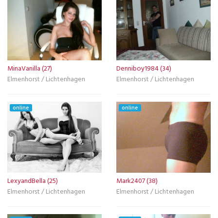
MinaVanilla (27)
Denniboy1984 (34)
Elmenhorst / Lichtenhagen
Elmenhorst / Lichtenhagen
online
online
LexyandBella (25)
Mark2407 (38)
Elmenhorst / Lichtenhagen
Elmenhorst / Lichtenhagen