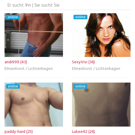
Er sucht Ihn | Sie sucht Sie
online
online
andi999 (43)
SexyVivi (36)
Elmenhorst / Lichtenhagen
Elmenhorst / Lichtenhagen
online
online
paddy-hard (25)
Lukee92 (26)