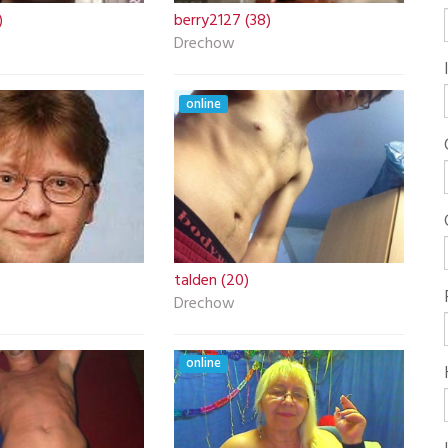
)
berry2127 (38)
Drechow
online
talden (20)
Drechow
online