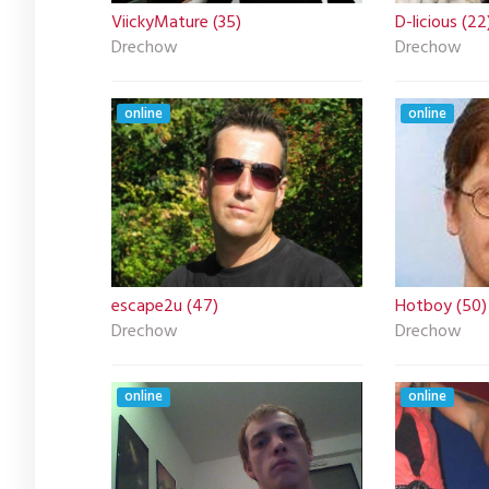
ViickyMature (35)
D-licious (22
Drechow
Drechow
online
online
escape2u (47)
Hotboy (50)
Drechow
Drechow
online
online