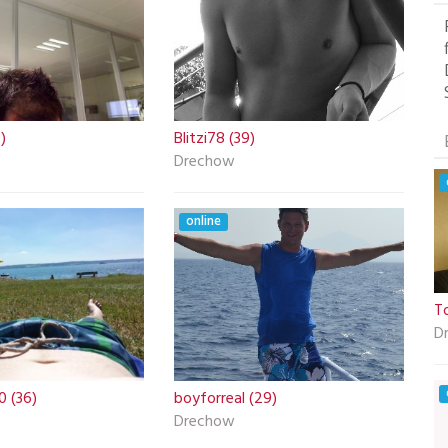
)
Blitzi78 (39)
Drechow
online
T
D
 (36)
boyforreal (29)
Drechow