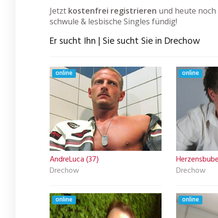
Jetzt
kostenfrei registrieren
und heute noch m
schwule & lesbische Singles fündig!
Er sucht Ihn | Sie sucht Sie in Drechow
online
online
AndreLuca (37)
Herzensbube
Drechow
Drechow
online
online