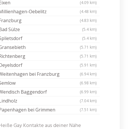
Eixen
(4.09 km)
Millienhagen-Oebelitz
(4.48 km)
Franzburg
(4.83 km)
Bad Sülze
(5.4 km)
Splietsdorf
(5.4 km)
Gransebieth
(5.71 km)
Richtenberg
(5.71 km)
Deyelsdorf
(5.91 km)
Weitenhagen bei Franzburg
(6.94 km)
Semlow
(6.98 km)
Wendisch Baggendorf
(6.99 km)
Lindholz
(7.04 km)
Papenhagen bei Grimmen
(7.51 km)
Heiße Gay Kontakte aus deiner Nähe