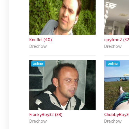
Knuffel (40)
cpyilmo2 (32
Drechow
Drechow
online
online
FrankyBoy32 (38)
ChubbyBoy30
Drechow
Drechow