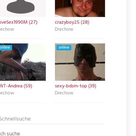
LoveSex1990M (27)
crazyboy25 (28)
rechow
Drechow
online
online
WT-Andrea (59)
sexy-bdsm-top (39)
rechow
Drechow
Schnellsuche
Ich suche