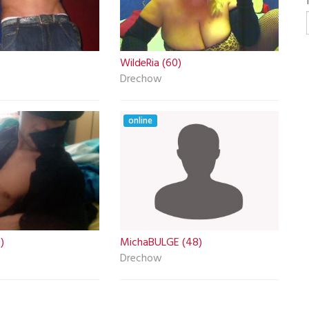
WildeRia (60)
Drechow
online
)
MichaBULGE (48)
Drechow