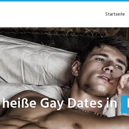
Startseite
zt heiße Gay Dates in