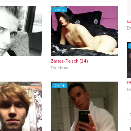
online
i
D
Zartes-Fleisch (24)
Drechow
D
online
D