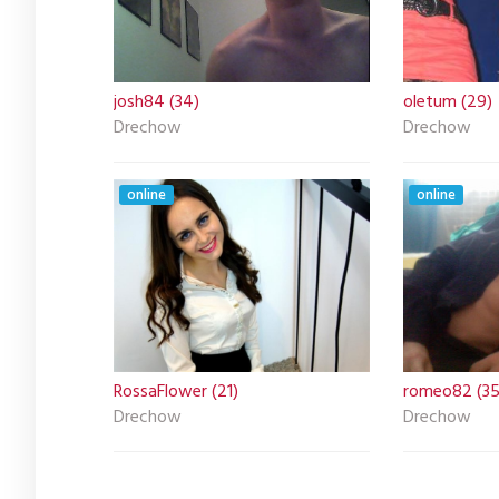
josh84 (34)
oletum (29)
Drechow
Drechow
online
online
RossaFlower (21)
romeo82 (35
Drechow
Drechow