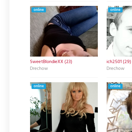
online
online
SweetBlondieXX (23)
ich2501 (29)
Drechow
Drechow
online
online