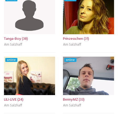
Tanga-Boy (38)
Prinzesschen (31)
Am Salzhaff
Am Salzhaff
online
online
LILI-LIVE (24)
BennyMZ (33)
Am Salzhaff
Am Salzhaff