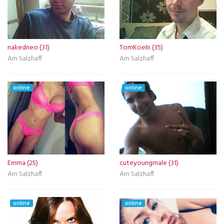
nakedneo (31)
TomKoeln (35)
Am Salzhaff
Am Salzhaff
online
online
Emma (25)
cuteyoungmale (31)
Am Salzhaff
Am Salzhaff
online
online