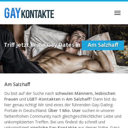
Skip
to
Toggl
main
navig
content
Triff jetzt heiße Gay Dates in
Am Salzhaff
Am Salzhaff
Du bist auf der Suche nach
schwulen Männern, lesbischen
Frauen
und
LGBT-Kontakten
in
Am Salzhaff
? Dann bist du
hier genau richtig! Wir sind eines der führenden Gay-Dating-
Portale in Deutschland.
Über 1 Mio. User
suchen in unserer
farbenfrohen Community nach gleichgeschlechtlicher Liebe und
unkomplizierten Treffen. Bei uns findest du schnell und
unkompliziert
sinnliche Gay Kontakte
aus deiner Nähe. Ganz