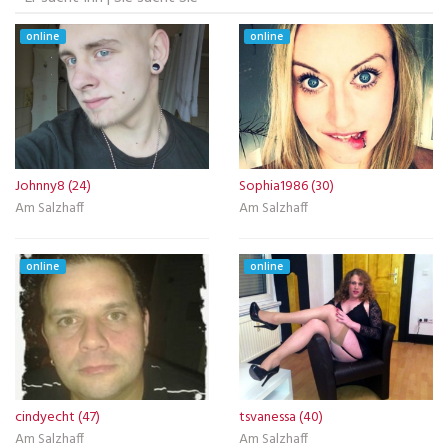
online
online
Johnny8 (24)
Sophia1986 (30)
Am Salzhaff
Am Salzhaff
online
online
cindyecht (47)
tsvanessa (40)
Am Salzhaff
Am Salzhaff