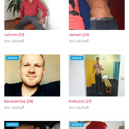
cuttom (51)
oletum (29)
Am Salzhaff
Am Salzhaff
online
online
BavarianGuy (28)
Keilus222 (27)
Am Salzhaff
Am Salzhaff
online
online