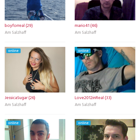
boyforreal (29)
mario41 (46)
Am Salzhaff
Am Salzhaff
online
online
JessicaSugar (26)
Love2012inReal (33)
Am Salzhaff
Am Salzhaff
online
online