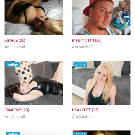
Kate69 (26)
massimo1311 (33)
Am Salzhaff
Am Salzhaff
online
online
Cina0905 (28)
LISAxCUTE (23)
Am Salzhaff
Am Salzhaff
online
online