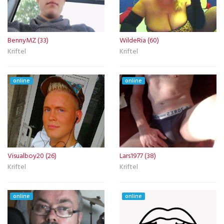
BennyMZ (33)
WildeRia (60)
Kriftel
Kriftel
online
online
Visualboy20 (26)
Lars1977 (38)
Kriftel
Kriftel
online
online