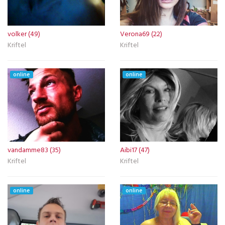
volker (49)
Verona69 (22)
Kriftel
Kriftel
online
online
vandamme83 (35)
Aibi17 (47)
Kriftel
Kriftel
online
online