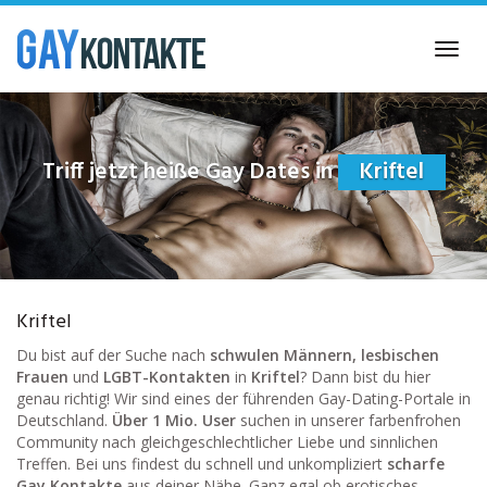
Skip
to
Toggl
main
navig
content
Triff jetzt heiße Gay Dates in
Kriftel
Kriftel
Du bist auf der Suche nach
schwulen Männern, lesbischen
Frauen
und
LGBT-Kontakten
in
Kriftel
? Dann bist du hier
genau richtig! Wir sind eines der führenden Gay-Dating-Portale in
Deutschland.
Über 1 Mio. User
suchen in unserer farbenfrohen
Community nach gleichgeschlechtlicher Liebe und sinnlichen
Treffen. Bei uns findest du schnell und unkompliziert
scharfe
Gay Kontakte
aus deiner Nähe. Ganz egal ob erotisches