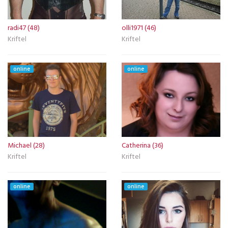
radi47 (48)
olli1971 (46)
Kriftel
Kriftel
online
online
Michael (28)
Catherina (36)
Kriftel
Kriftel
online
online