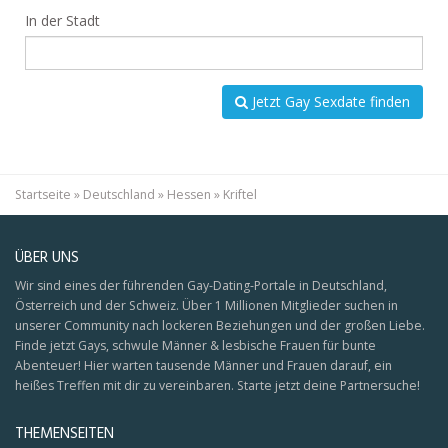
In der Stadt
Jetzt Gay Sexdate finden
Startseite
»
Deutschland
»
Hessen
»
Kriftel
ÜBER UNS
Wir sind eines der führenden Gay-Dating-Portale in Deutschland,
Österreich und der Schweiz. Über 1 Millionen Mitglieder suchen in
unserer Community nach lockeren Beziehungen und der großen Liebe.
Finde jetzt Gays, schwule Männer & lesbische Frauen für bunte
Abenteuer! Hier warten tausende Männer und Frauen darauf, ein
heißes Treffen mit dir zu vereinbaren. Starte jetzt deine Partnersuche!
THEMENSEITEN