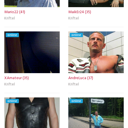
Mario22 (41)
MaikEr24 (35)
Kriftel
Kriftel
online
online
XAmateur (35)
AndreLuca (37)
Kriftel
Kriftel
online
online