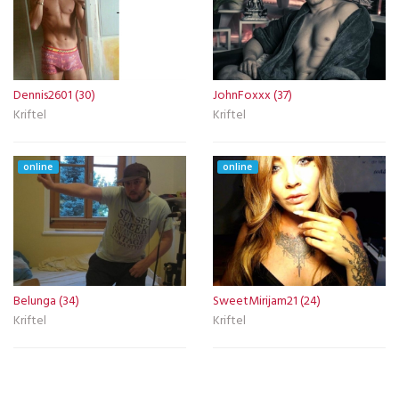
Dennis2601 (30)
JohnFoxxx (37)
Kriftel
Kriftel
online
online
Belunga (34)
SweetMirijam21 (24)
Kriftel
Kriftel