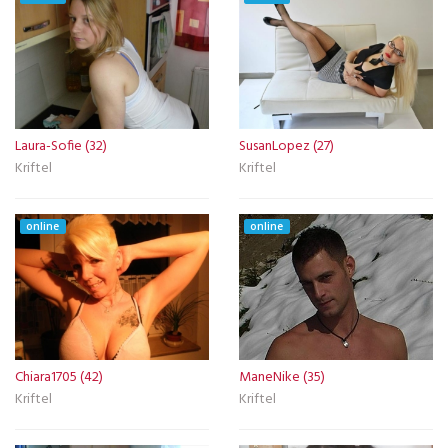
Laura-Sofie (32)
SusanLopez (27)
Kriftel
Kriftel
online
online
Chiara1705 (42)
ManeNike (35)
Kriftel
Kriftel