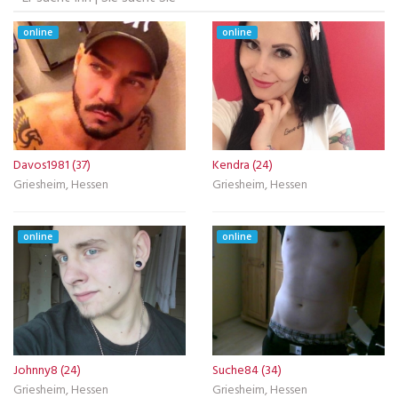
online
online
Davos1981 (37)
Kendra (24)
Griesheim, Hessen
Griesheim, Hessen
online
online
Johnny8 (24)
Suche84 (34)
Griesheim, Hessen
Griesheim, Hessen