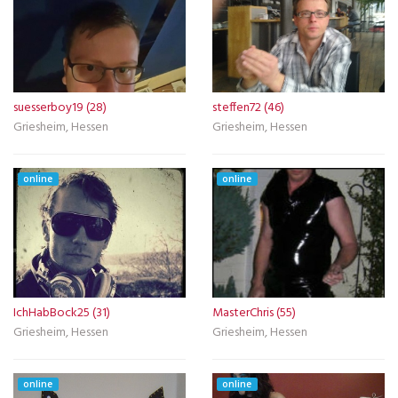
suesserboy19 (28)
steffen72 (46)
Griesheim, Hessen
Griesheim, Hessen
online
online
IchHabBock25 (31)
MasterChris (55)
Griesheim, Hessen
Griesheim, Hessen
online
online