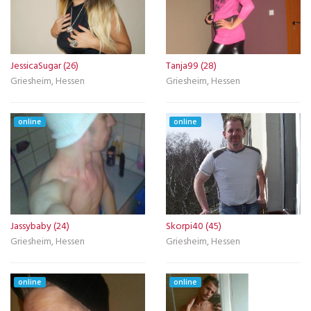
JessicaSugar (26)
Tanja99 (28)
Griesheim, Hessen
Griesheim, Hessen
online
online
Jassybaby (24)
Skorpi40 (45)
Griesheim, Hessen
Griesheim, Hessen
online
online