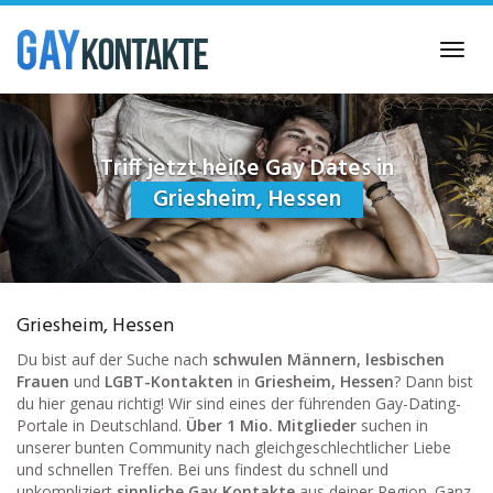
Skip
to
Toggl
main
navig
content
Triff jetzt heiße Gay Dates in
Griesheim, Hessen
Griesheim, Hessen
Du bist auf der Suche nach
schwulen Männern, lesbischen
Frauen
und
LGBT-Kontakten
in
Griesheim, Hessen
? Dann bist
du hier genau richtig! Wir sind eines der führenden Gay-Dating-
Portale in Deutschland.
Über 1 Mio. Mitglieder
suchen in
unserer bunten Community nach gleichgeschlechtlicher Liebe
und schnellen Treffen. Bei uns findest du schnell und
unkompliziert
sinnliche Gay Kontakte
aus deiner Region. Ganz