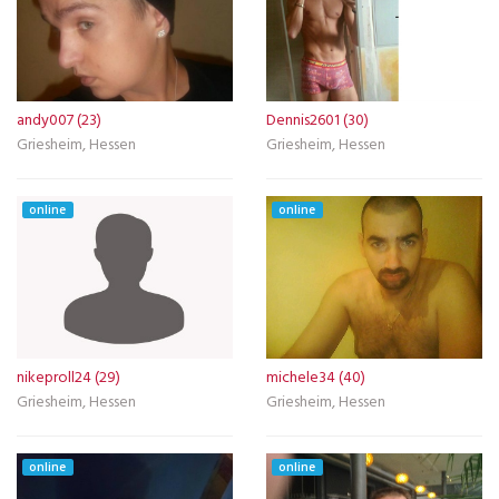
andy007 (23)
Dennis2601 (30)
Griesheim, Hessen
Griesheim, Hessen
online
online
nikeproll24 (29)
michele34 (40)
Griesheim, Hessen
Griesheim, Hessen
online
online