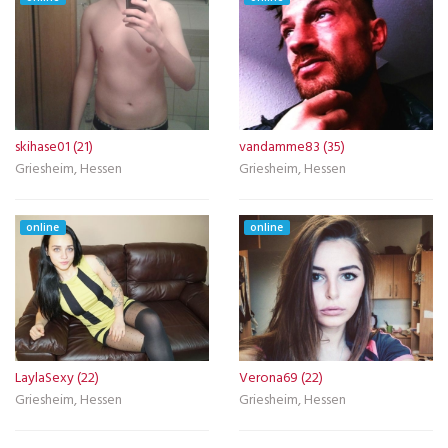
skihase01 (21)
vandamme83 (35)
Griesheim, Hessen
Griesheim, Hessen
online
online
LaylaSexy (22)
Verona69 (22)
Griesheim, Hessen
Griesheim, Hessen