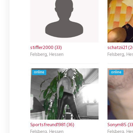
stiffler2000 (33)
schatzii21 (2
Felsberg, Hessen
Felsberg, He
online
online
Sportsfreund1981 (36)
Sonym85 (33
Felsberg, Hessen
Felsberg, He