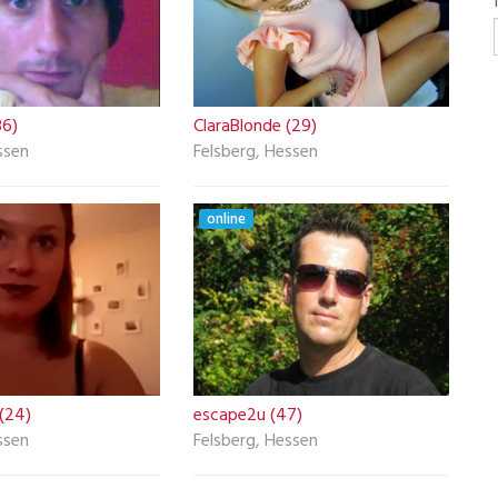
36)
ClaraBlonde (29)
ssen
Felsberg, Hessen
online
 (24)
escape2u (47)
ssen
Felsberg, Hessen