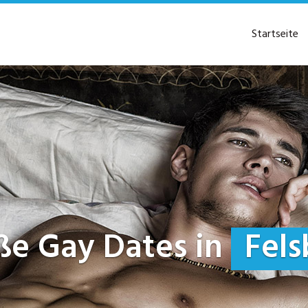
Startseite
eiße Gay Dates in
Fels