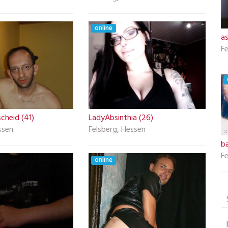
online
as
Fe
cheid (41)
LadyAbsinthia (26)
ssen
Felsberg, Hessen
b
Fe
online