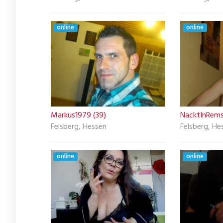
online
online
Markus1979 (39)
NacktInRems
Felsberg, Hessen
Felsberg, He
online
online