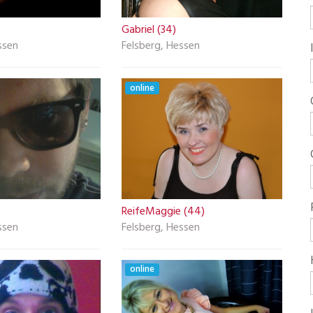
Gabriel (34)
ssen
Felsberg, Hessen
online
)
ReifeMaggie (44)
ssen
Felsberg, Hessen
online