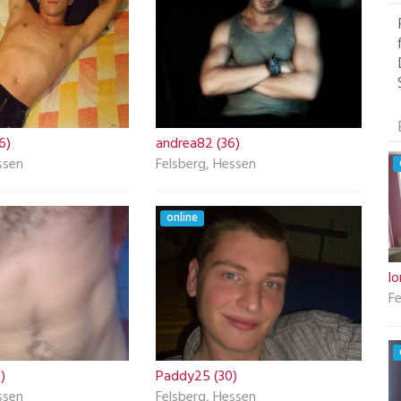
6)
andrea82 (36)
ssen
Felsberg, Hessen
online
lo
Fe
)
Paddy25 (30)
ssen
Felsberg, Hessen