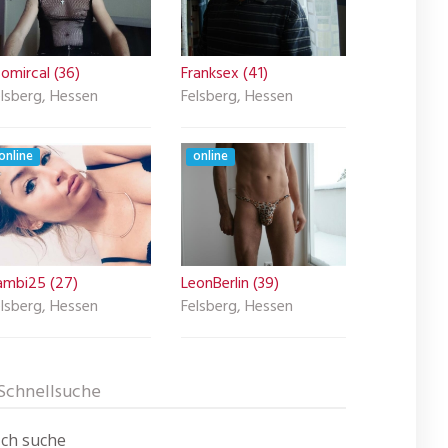
omircal (36)
Franksex (41)
lsberg, Hessen
Felsberg, Hessen
online
online
ambi25 (27)
LeonBerlin (39)
lsberg, Hessen
Felsberg, Hessen
Schnellsuche
Ich suche