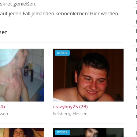
iskret genießen.
auf jeden Fall jemanden kennenlernen! Hier werden
ssen
online
24)
crazyboy25 (28)
ssen
Felsberg, Hessen
online