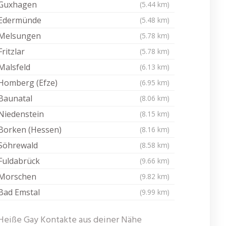
Guxhagen
(5.44 km)
Edermünde
(5.48 km)
Melsungen
(5.78 km)
Fritzlar
(5.78 km)
Malsfeld
(6.13 km)
Homberg (Efze)
(6.95 km)
Baunatal
(8.06 km)
Niedenstein
(8.15 km)
Borken (Hessen)
(8.16 km)
Söhrewald
(8.58 km)
Fuldabrück
(9.66 km)
Morschen
(9.82 km)
Bad Emstal
(9.99 km)
Heiße Gay Kontakte aus deiner Nähe