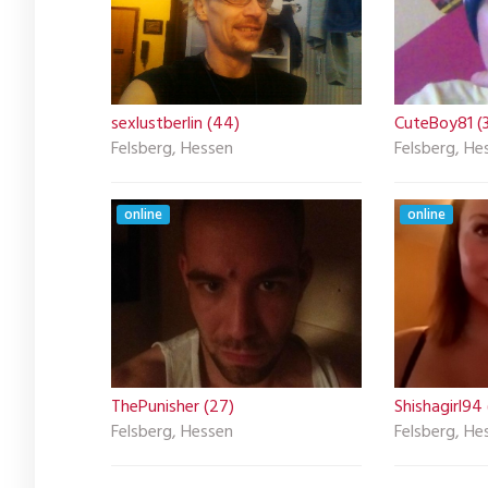
sexlustberlin (44)
CuteBoy81 (
Felsberg, Hessen
Felsberg, He
online
online
ThePunisher (27)
Shishagirl94
Felsberg, Hessen
Felsberg, He