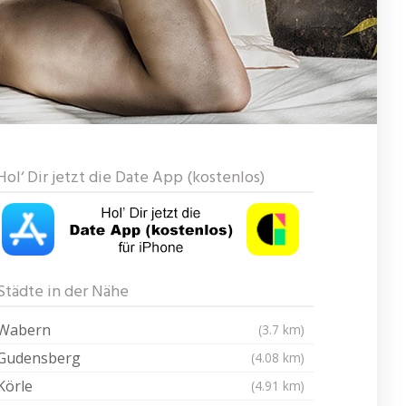
Hol‘ Dir jetzt die Date App (kostenlos)
Städte in der Nähe
Wabern
(3.7 km)
Gudensberg
(4.08 km)
Körle
(4.91 km)