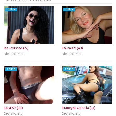
online
online
Pia-Porsche (27)
Kalina921 (43)
Dietzhölztal
Dietzhölztal
online
online
Lars1977 (38)
Humeyra-Ophelia (23)
Dietzhölztal
Dietzhölztal