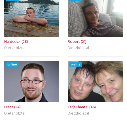
Hardcock (28)
Robert (21)
Dietzhölztal
Dietzhölztal
online
online
Franz (34)
TarjaChantal (46)
Dietzhölztal
Dietzhölztal