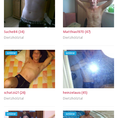
Suche84 (34)
Matthias1970 (47)
Dietzhölztal
Dietzhölztal
online
online
schatzii21 (26)
heinzelauss (45)
Dietzhölztal
Dietzhölztal
online
online