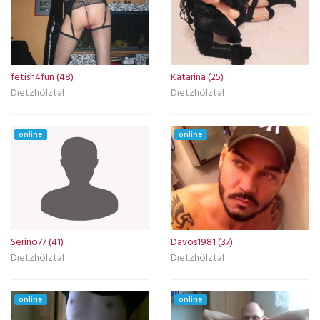
fetish4fun (48)
Katarina (25)
Dietzhölztal
Dietzhölztal
online
online
Serino77 (41)
Davos1981 (37)
Dietzhölztal
Dietzhölztal
online
online