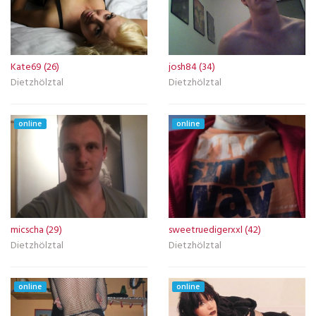
Kate69 (26)
josh84 (34)
Dietzhölztal
Dietzhölztal
online
online
micscha (29)
sweetruedigerxxl (42)
Dietzhölztal
Dietzhölztal
online
online