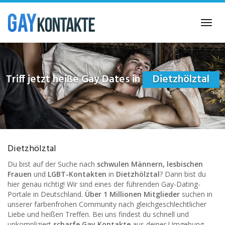
Skip
to
Toggl
main
navig
content
Triff jetzt heiße Gay Dates in
Dietzhölztal
Dietzhölztal
Du bist auf der Suche nach
schwulen Männern, lesbischen
Frauen
und
LGBT-Kontakten
in
Dietzhölztal
? Dann bist du
hier genau richtig! Wir sind eines der führenden Gay-Dating-
Portale in Deutschland.
Über 1 Millionen Mitglieder
suchen in
unserer farbenfrohen Community nach gleichgeschlechtlicher
Liebe und heißen Treffen. Bei uns findest du schnell und
unkompliziert
scharfe Gay Kontakte
aus deiner Umgebung.