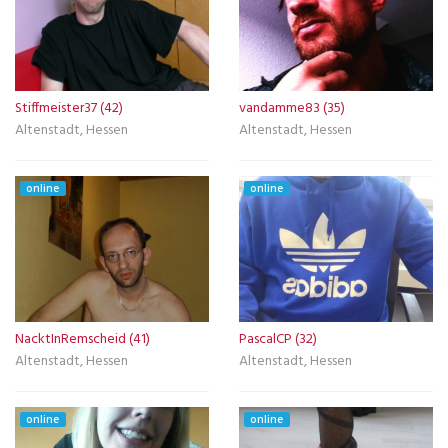
Stiffmeister37 (42)
vandamme83 (35)
Altenstadt, Hessen
Altenstadt, Hessen
online
online
NacktInRemscheid (41)
PascalCP (32)
Altenstadt, Hessen
Altenstadt, Hessen
online
online