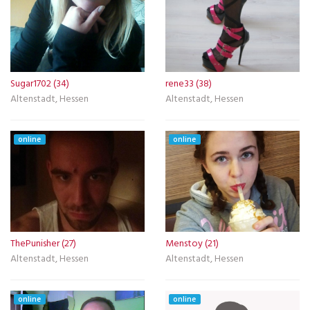
Sugar1702 (34)
rene33 (38)
Altenstadt, Hessen
Altenstadt, Hessen
online
online
ThePunisher (27)
Menstoy (21)
Altenstadt, Hessen
Altenstadt, Hessen
online
online