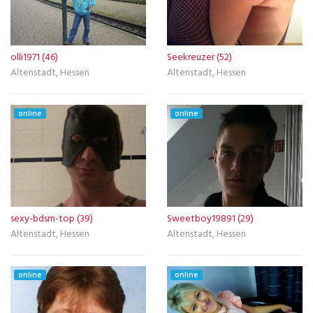
olli1971 (46)
Seekreuzer (52)
Altenstadt, Hessen
Altenstadt, Hessen
online
online
sexy-bdsm-top (39)
Sweetboy19891 (29)
Altenstadt, Hessen
Altenstadt, Hessen
online
online