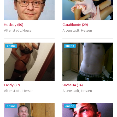
Hotboy (50)
ClaraBlonde (29)
Altenstadt, Hessen
Altenstadt, Hessen
online
online
Candy (27)
Suche84 (34)
Altenstadt, Hessen
Altenstadt, Hessen
online
online