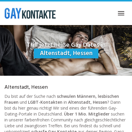
Skip
to
Toggl
main
navig
content
Triff jetzt heiße Gay Dates in
Altenstadt, Hessen
Altenstadt, Hessen
Du bist auf der Suche nach
schwulen Männern, lesbischen
Frauen
und
LGBT-Kontakten
in
Altenstadt, Hessen
? Dann
bist du hier genau richtig! Wir sind eines der führenden Gay-
Dating-Portale in Deutschland.
Über 1 Mio. Mitglieder
suchen
in unserer farbenfrohen Community nach gleichgeschlechtlicher
Liebe und zwanglosen Treffen. Bei uns findest du schnell und
unkompliziert
scharfe Gay Kontakte
aus deiner Region. Ganz