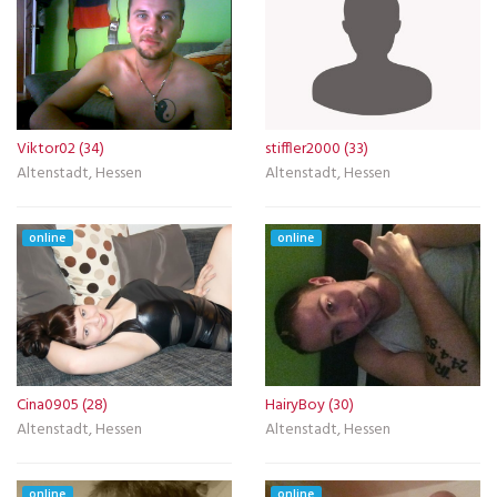
Viktor02 (34)
stiffler2000 (33)
Altenstadt, Hessen
Altenstadt, Hessen
online
online
Cina0905 (28)
HairyBoy (30)
Altenstadt, Hessen
Altenstadt, Hessen
online
online