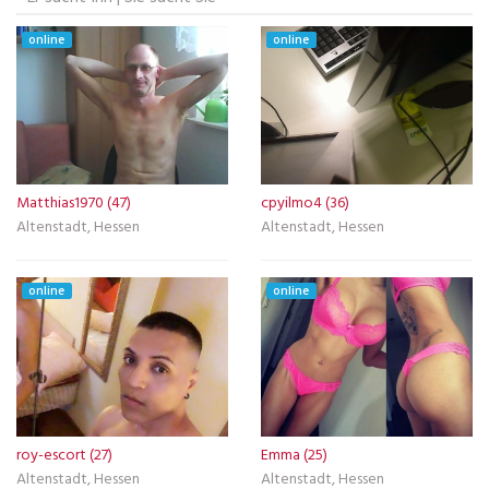
online
online
Matthias1970 (47)
cpyilmo4 (36)
Altenstadt, Hessen
Altenstadt, Hessen
online
online
roy-escort (27)
Emma (25)
Altenstadt, Hessen
Altenstadt, Hessen