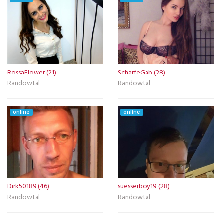
RossaFlower (21)
ScharfeGab (28)
Randowtal
Randowtal
online
online
Dirk50189 (46)
suesserboy19 (28)
Randowtal
Randowtal