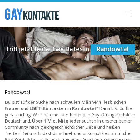
Skip
to
Toggl
main
navig
content
Triff jetzt heiße Gay Dates in
Randowtal
Randowtal
Du bist auf der Suche nach
schwulen Männern, lesbischen
Frauen
und
LGBT-Kontakten
in
Randowtal
? Dann bist du hier
genau richtig! Wir sind eines der führenden Gay-Dating-Portale in
Deutschland.
Über 1 Mio. Mitglieder
suchen in unserer bunten
Community nach gleichgeschlechtlicher Liebe und heißen
Treffen. Bei uns findest du schnell und unkompliziert
sinnliche
Gay Kontakte
aus deiner Umgebung. Ganz egal ob erotisches