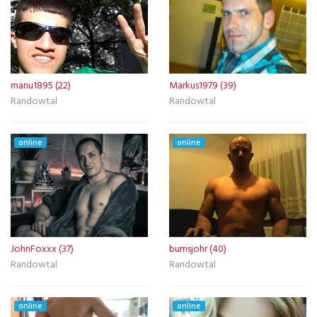
manu1895 (22)
Markus1979 (39)
Randowtal
Randowtal
online
online
JohnFoxxx (37)
bumsjohr (40)
Randowtal
Randowtal
online
online