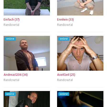
Einfach (37)
Ennilein (33)
Randowtal
Randowtal
online
online
Andreas1206 (34)
AxelGeil (25)
Randowtal
Randowtal
online
online