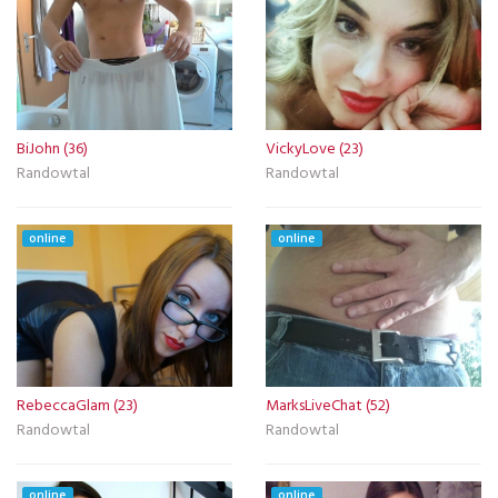
BiJohn (36)
VickyLove (23)
Randowtal
Randowtal
online
online
RebeccaGlam (23)
MarksLiveChat (52)
Randowtal
Randowtal
online
online