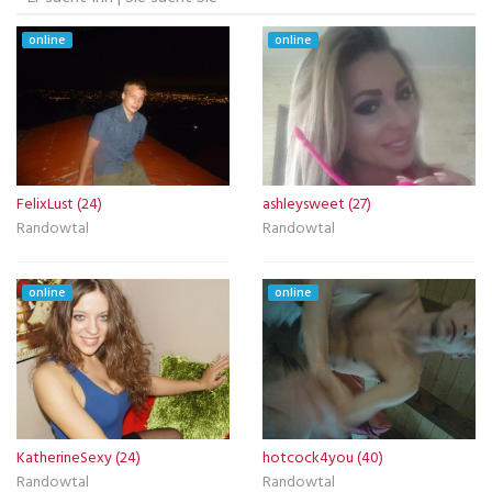
online
online
FelixLust (24)
ashleysweet (27)
Randowtal
Randowtal
online
online
KatherineSexy (24)
hotcock4you (40)
Randowtal
Randowtal