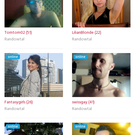
Tomtom02 (51)
LilianBlonde (22)
Randowtal
Randowtal
online
online
Fantasygirls (26)
swissgay (41)
Randowtal
Randowtal
online
online