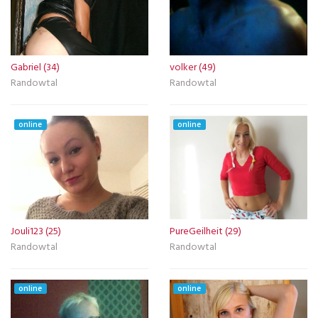
Gabriel (34)
volker (49)
Randowtal
Randowtal
online
online
Jouli123 (25)
PureGeilheit (29)
Randowtal
Randowtal
online
online