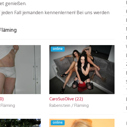
ret genießen.
 jeden Fall jemanden kennenlernen! Bei uns werden
 Fläming
online
0)
CaroSusOlive (22)
 Fläming
Rabenstein / Fläming
online