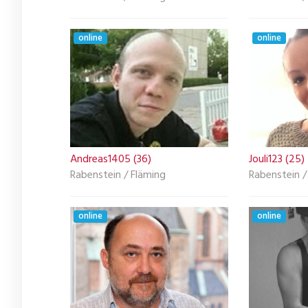
online
online
Andreas1405 (36)
Jouli123 (25)
Rabenstein / Fläming
Rabenstein /
online
online