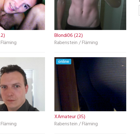
2)
Blondi06 (22)
 Fläming
Rabenstein / Fläming
online
)
XAmateur (35)
 Fläming
Rabenstein / Fläming