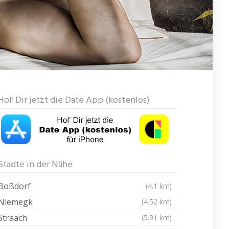
Hol‘ Dir jetzt die Date App (kostenlos)
Städte in der Nähe
Boßdorf
(4.1 km)
Niemegk
(4.52 km)
Straach
(5.91 km)