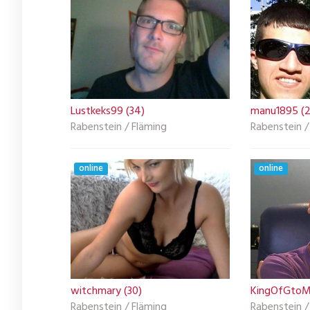
Lustkeks99 (34)
manu1895 (2
Rabenstein / Fläming
Rabenstein /
online
online
witchmary (30)
KingOfGtoM
Rabenstein / Fläming
Rabenstein /