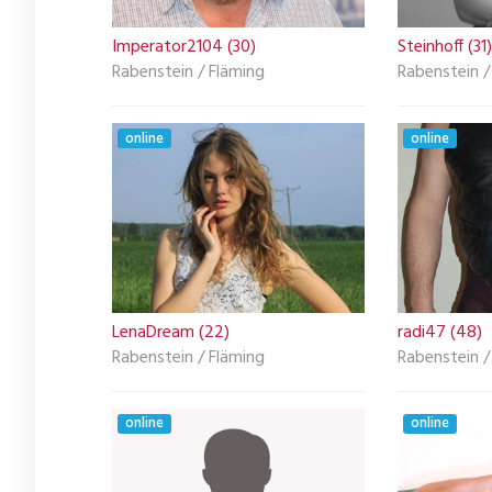
Imperator2104 (30)
Steinhoff (31)
Rabenstein / Fläming
Rabenstein /
online
online
LenaDream (22)
radi47 (48)
Rabenstein / Fläming
Rabenstein /
online
online