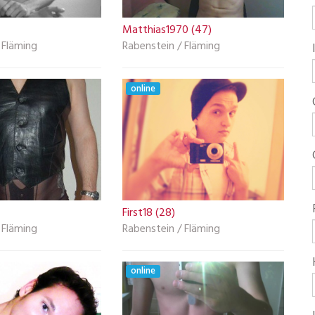
Matthias1970 (47)
 Fläming
Rabenstein / Fläming
online
First18 (28)
 Fläming
Rabenstein / Fläming
online