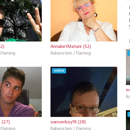
2)
AnnabetMature (52)
 Fläming
Rabenstein / Fläming
online
m
Ra
 (27)
suesserboy19 (28)
 Fläming
Rabenstein / Fläming