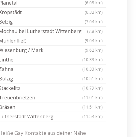
Planetal
(6.08 km)
Kropstädt
(6.32 km)
Belzig
(7.04 km)
Mochau bei Lutherstadt Wittenberg
(7.8 km)
Mühlenfließ
(9.04 km)
Wiesenburg / Mark
(9.62 km)
Linthe
(10.33 km)
Zahna
(10.33 km)
Bülzig
(10.51 km)
Stackelitz
(10.79 km)
Treuenbrietzen
(11.01 km)
Bräsen
(11.51 km)
Lutherstadt Wittenberg
(11.54 km)
Heiße Gay Kontakte aus deiner Nähe