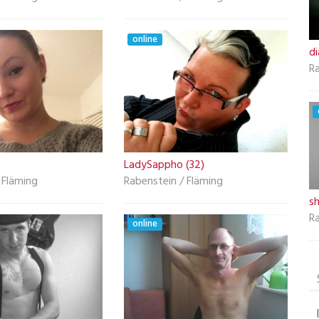
online
di
Ra
LadySappho (32)
 Fläming
Rabenstein / Fläming
s
Ra
online