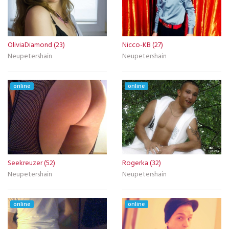
OliviaDiamond (23)
Nicco-KB (27)
Neupetershain
Neupetershain
online
online
Seekreuzer (52)
Rogerka (32)
Neupetershain
Neupetershain
online
online