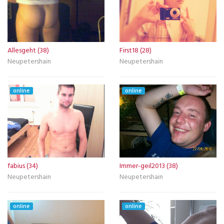
Allesgeht (38)
First18 (28)
Neupetershain
Neupetershain
online
online
fabius (34)
Immer-geil2013 (38)
Neupetershain
Neupetershain
online
online