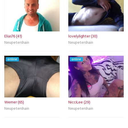
Elias76 (41)
lovelylighter (30)
Neupetershain
Neupetershain
online
online
Werner (65)
NicciLee (29)
Neupetershain
Neupetershain