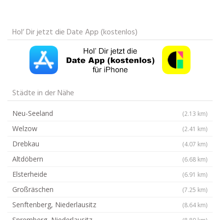
Hol‘ Dir jetzt die Date App (kostenlos)
Städte in der Nähe
Neu-Seeland
(2.13 km)
Welzow
(2.41 km)
Drebkau
(4.07 km)
Altdöbern
(6.68 km)
Elsterheide
(6.91 km)
Großräschen
(7.25 km)
Senftenberg, Niederlausitz
(8.64 km)
Spremberg, Niederlausitz
(8.89 km)