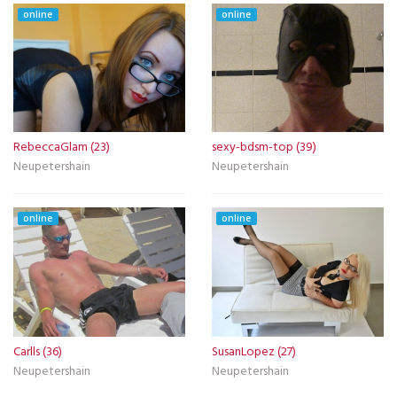
online
online
RebeccaGlam (23)
sexy-bdsm-top (39)
Neupetershain
Neupetershain
online
online
Carlls (36)
SusanLopez (27)
Neupetershain
Neupetershain