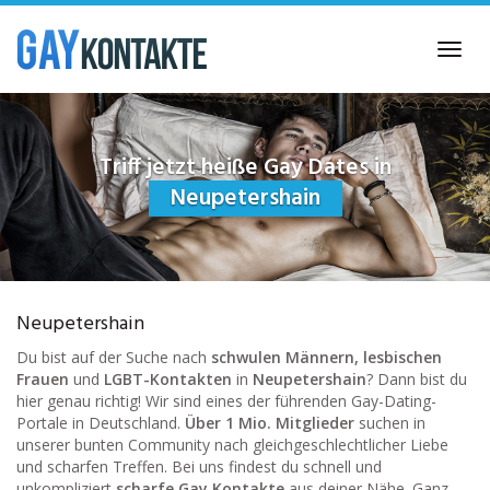
Skip
to
Toggl
main
navig
content
Triff jetzt heiße Gay Dates in
Neupetershain
Neupetershain
Du bist auf der Suche nach
schwulen Männern, lesbischen
Frauen
und
LGBT-Kontakten
in
Neupetershain
? Dann bist du
hier genau richtig! Wir sind eines der führenden Gay-Dating-
Portale in Deutschland.
Über 1 Mio. Mitglieder
suchen in
unserer bunten Community nach gleichgeschlechtlicher Liebe
und scharfen Treffen. Bei uns findest du schnell und
unkompliziert
scharfe Gay Kontakte
aus deiner Nähe. Ganz