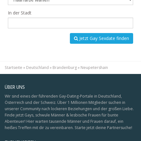
In der Stadt
Jetzt Gay Sexdate finden
Startseite
»
Deutschland
»
Brandenburg
»
Neupetershain
ÜBER UNS
Wir sind eines der führenden Gay-Dating-Portale in Deutschland,
Österreich und der Schweiz. Über 1 Millionen Mitglieder suchen in
unserer Community nach lockeren Beziehungen und der großen Liebe.
Finde jetzt Gays, schwule Männer & lesbische Frauen für bunte
Abenteuer! Hier warten tausende Männer und Frauen darauf, ein
heißes Treffen mit dir zu vereinbaren. Starte jetzt deine Partnersuche!