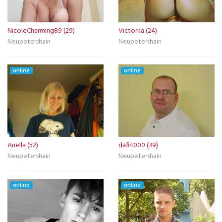
NicoleCharming89 (29)
Victorka (24)
Neupetershain
Neupetershain
online
online
Anella (52)
dafi4000 (39)
Neupetershain
Neupetershain
online
online