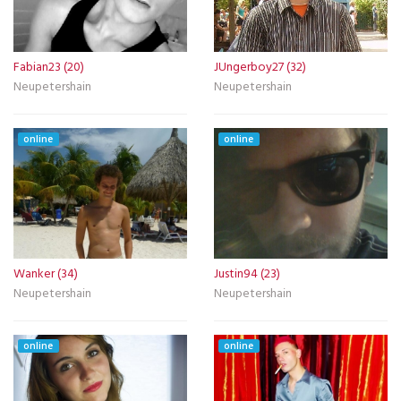
Fabian23 (20)
JUngerboy27 (32)
Neupetershain
Neupetershain
online
online
Wanker (34)
Justin94 (23)
Neupetershain
Neupetershain
online
online