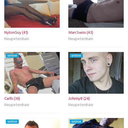
NylonGuy (41)
MarcSwiss (43)
Neupetershain
Neupetershain
online
online
Carlls (36)
Johnny8 (24)
Neupetershain
Neupetershain
online
online