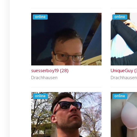
online
online
suesserboy19 (28)
UniqueGuy (
Drachhausen
Drachhausen
online
online