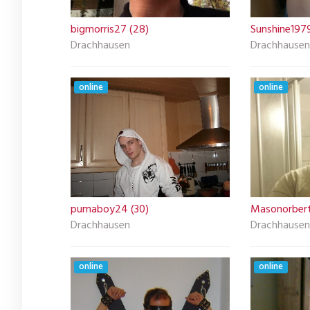
bigmorris27 (28)
Sunshine1979
Drachhausen
Drachhausen
online
online
pumaboy24 (30)
Masonorbert
Drachhausen
Drachhausen
online
online