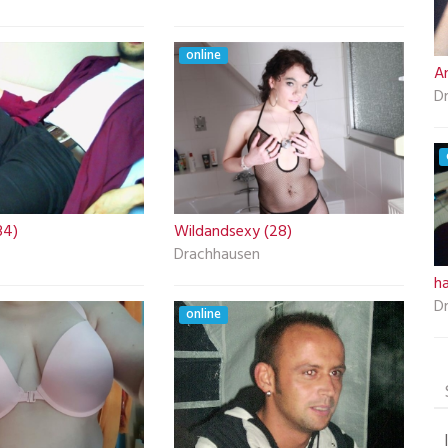
online
A
D
34)
Wildandsexy (28)
Drachhausen
h
D
online