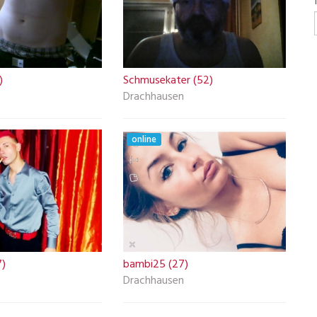
)
Schmusekater (52)
Drachhausen
online
7)
bambi25 (27)
Drachhausen