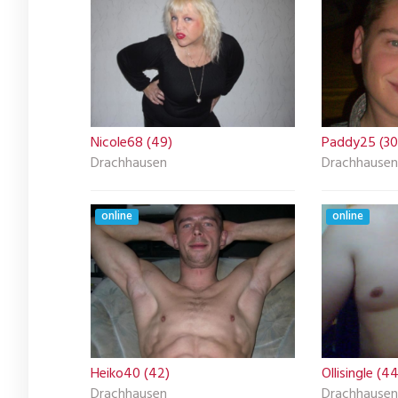
Nicole68 (49)
Paddy25 (30
Drachhausen
Drachhausen
online
online
Heiko40 (42)
Ollisingle (44
Drachhausen
Drachhausen