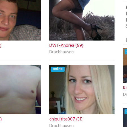
)
DWT-Andrea (59)
Drachhausen
online
Ka
D
)
chiquitita007 (31)
Drachhausen