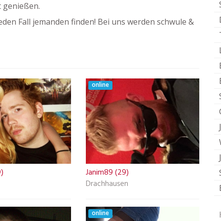
t genießen.
eden Fall jemanden finden! Bei uns werden schwule &
online
)
Janim89 (29)
Drachhausen
online