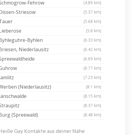
Schmogrow-Fehrow
(4.89 km)
Dissen-Striesow
(5.37 km)
Tauer
(5.68 km)
Lieberose
(5.8 km)
Byhleguhre-Byhlen
(6.33 km)
Briesen, Niederlausitz
(6.42 km)
Spreewaldheide
(6.69 km)
Guhrow
(6.77 km)
Jamlitz
(7.23 km)
Werben (Niederlausitz)
(8.1 km)
Jänschwalde
(8.15 km)
Straupitz
(8.37 km)
Burg (Spreewald)
(8.48 km)
Heiße Gay Kontakte aus deiner Nähe