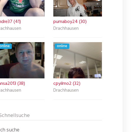
ndre37 (41)
pumaboy24 (30)
rachhausen
Drachhausen
online
online
ansa2013 (38)
cpyilmo2 (32)
rachhausen
Drachhausen
Schnellsuche
Ich suche