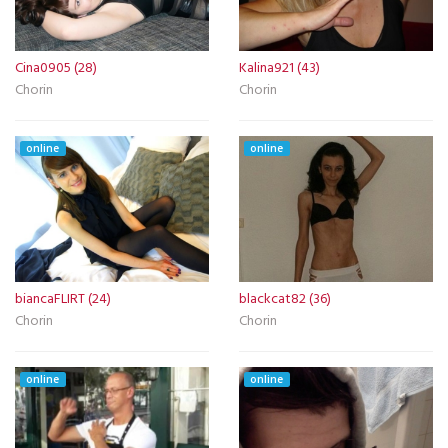
Cina0905 (28)
Kalina921 (43)
Chorin
Chorin
online
online
biancaFLIRT (24)
blackcat82 (36)
Chorin
Chorin
online
online