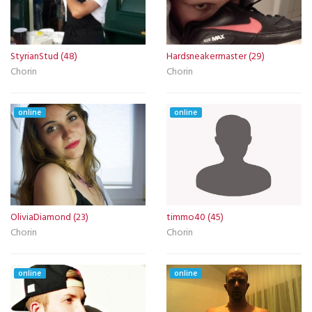
StyrianStud (48)
Hardsneakermaster (29)
Chorin
Chorin
online
online
OliviaDiamond (23)
timmo40 (45)
Chorin
Chorin
online
online