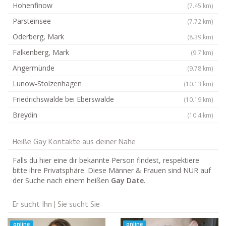
Hohenfinow
(7.45 km)
Parsteinsee
(7.72 km)
Oderberg, Mark
(8.39 km)
Falkenberg, Mark
(9.7 km)
Angermünde
(9.78 km)
Lunow-Stolzenhagen
(10.13 km)
Friedrichswalde bei Eberswalde
(10.19 km)
Breydin
(10.4 km)
Heiße Gay Kontakte aus deiner Nähe
Falls du hier eine dir bekannte Person findest, respektiere
bitte ihre Privatsphäre. Diese Männer & Frauen sind NUR auf
der Suche nach einem heißen
Gay Date
.
Er sucht Ihn | Sie sucht Sie
online
online