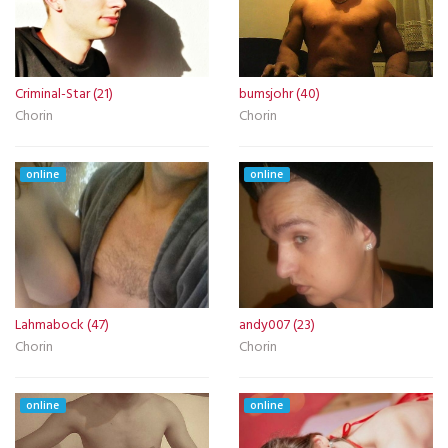
Criminal-Star (21)
bumsjohr (40)
Chorin
Chorin
online
online
Lahmabock (47)
andy007 (23)
Chorin
Chorin
online
online