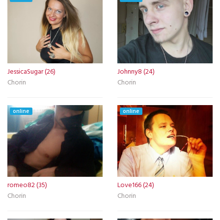
JessicaSugar (26)
Johnny8 (24)
Chorin
Chorin
online
online
romeo82 (35)
Love166 (24)
Chorin
Chorin