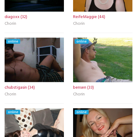
diagoxx (32)
ReifeMaggie (44)
Chorin
Chorin
online
online
chubstigasin (34)
bensen (33)
Chorin
Chorin
online
online