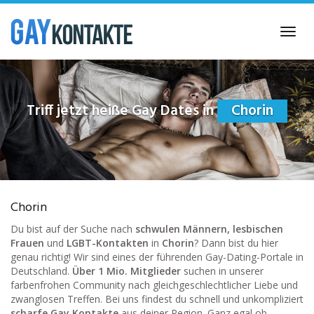
Skip
to
Toggl
main
navig
content
Triff jetzt heiße Gay Dates in
Chorin
Chorin
Du bist auf der Suche nach
schwulen Männern, lesbischen
Frauen
und
LGBT-Kontakten
in
Chorin
? Dann bist du hier
genau richtig! Wir sind eines der führenden Gay-Dating-Portale in
Deutschland.
Über 1 Mio. Mitglieder
suchen in unserer
farbenfrohen Community nach gleichgeschlechtlicher Liebe und
zwanglosen Treffen. Bei uns findest du schnell und unkompliziert
scharfe Gay Kontakte
aus deiner Region. Ganz egal ob