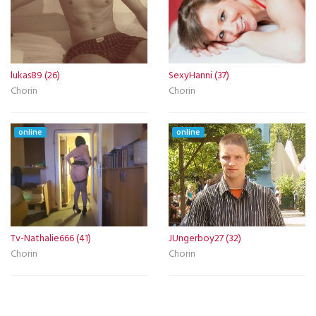
lukas89 (26)
SexyHanni (37)
Chorin
Chorin
online
online
Tv-Nathalie666 (41)
JUngerboy27 (32)
Chorin
Chorin