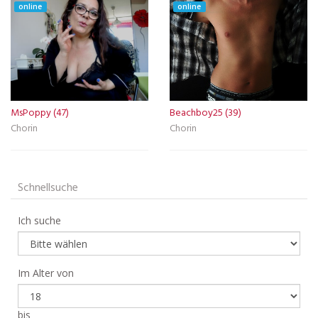
online
online
MsPoppy (47)
Beachboy25 (39)
Chorin
Chorin
Schnellsuche
Ich suche
Im Alter von
bis