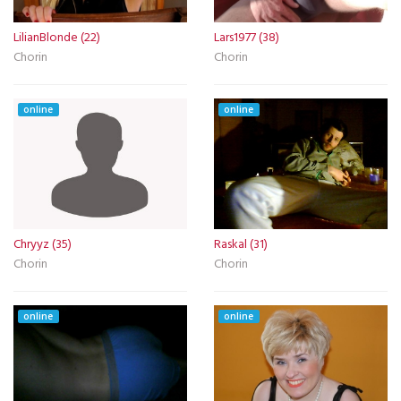
LilianBlonde (22)
Lars1977 (38)
Chorin
Chorin
online
online
Chryyz (35)
Raskal (31)
Chorin
Chorin
online
online