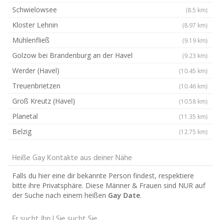
Schwielowsee
(8.5 km)
Kloster Lehnin
(8.97 km)
Mühlenfließ
(9.19 km)
Golzow bei Brandenburg an der Havel
(9.23 km)
Werder (Havel)
(10.45 km)
Treuenbrietzen
(10.46 km)
Groß Kreutz (Havel)
(10.58 km)
Planetal
(11.35 km)
Belzig
(12.75 km)
Heiße Gay Kontakte aus deiner Nähe
Falls du hier eine dir bekannte Person findest, respektiere
bitte ihre Privatsphäre. Diese Männer & Frauen sind NUR auf
der Suche nach einem heißen
Gay Date
.
Er sucht Ihn | Sie sucht Sie