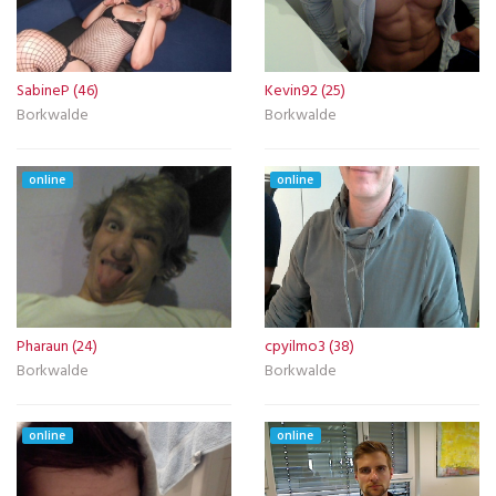
SabineP (46)
Kevin92 (25)
Borkwalde
Borkwalde
online
online
Pharaun (24)
cpyilmo3 (38)
Borkwalde
Borkwalde
online
online