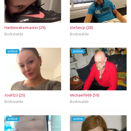
Hardsneakermaster (29)
stefancp (28)
Borkwalde
Borkwalde
online
online
Jouli123 (25)
Michael1969 (59)
Borkwalde
Borkwalde
online
online