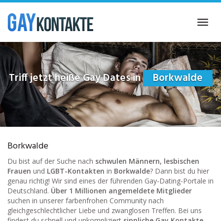
Skip
to
Toggl
main
navig
content
Triff jetzt heiße Gay Dates in
Borkwalde
Borkwalde
Du bist auf der Suche nach
schwulen Männern, lesbischen
Frauen
und
LGBT-Kontakten
in
Borkwalde
? Dann bist du hier
genau richtig! Wir sind eines der führenden Gay-Dating-Portale in
Deutschland.
Über 1 Millionen angemeldete Mitglieder
suchen in unserer farbenfrohen Community nach
gleichgeschlechtlicher Liebe und zwanglosen Treffen. Bei uns
findest du schnell und unkompliziert
sinnliche Gay Kontakte