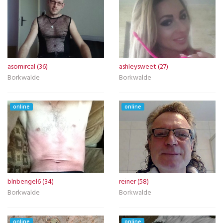
asomircal (36)
ashleysweet (27)
Borkwalde
Borkwalde
online
online
blnbengel6 (34)
reiner (58)
Borkwalde
Borkwalde
online
online