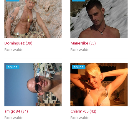
Dominguez (39)
ManeNike (35)
Borkwalde
Borkwalde
online
online
amigo84 (34)
Chiara1705 (42)
Borkwalde
Borkwalde