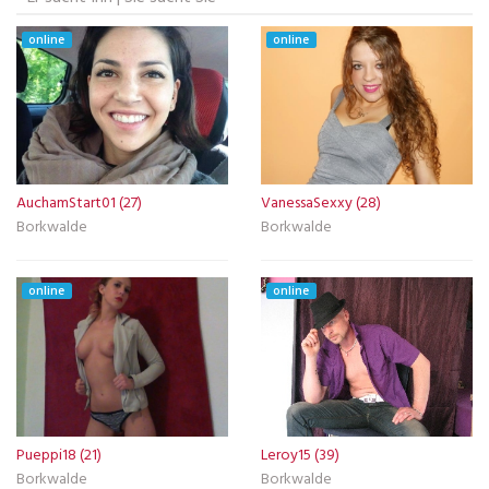
online
online
AuchamStart01 (27)
VanessaSexxy (28)
Borkwalde
Borkwalde
online
online
Pueppi18 (21)
Leroy15 (39)
Borkwalde
Borkwalde