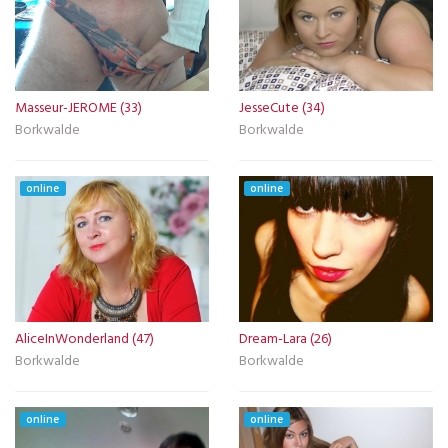
Masseur-JEROME (33)
JesseCute (34)
Borkwalde
Borkwalde
online
online
AliceInWonderland (47)
Dream-Lara (26)
Borkwalde
Borkwalde
online
online