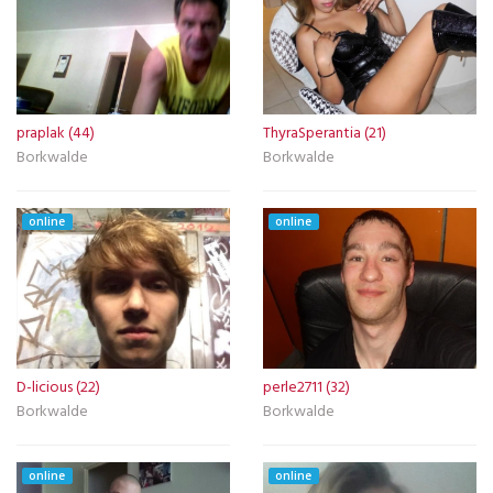
praplak (44)
ThyraSperantia (21)
Borkwalde
Borkwalde
online
online
D-licious (22)
perle2711 (32)
Borkwalde
Borkwalde
online
online