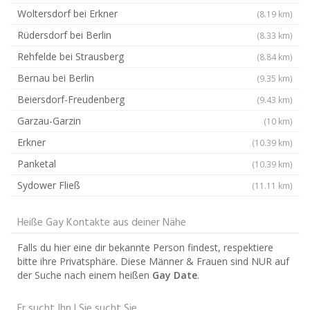
Woltersdorf bei Erkner
(8.19 km)
Rüdersdorf bei Berlin
(8.33 km)
Rehfelde bei Strausberg
(8.84 km)
Bernau bei Berlin
(9.35 km)
Beiersdorf-Freudenberg
(9.43 km)
Garzau-Garzin
(10 km)
Erkner
(10.39 km)
Panketal
(10.39 km)
Sydower Fließ
(11.11 km)
Heiße Gay Kontakte aus deiner Nähe
Falls du hier eine dir bekannte Person findest, respektiere
bitte ihre Privatsphäre. Diese Männer & Frauen sind NUR auf
der Suche nach einem heißen
Gay Date
.
Er sucht Ihn | Sie sucht Sie