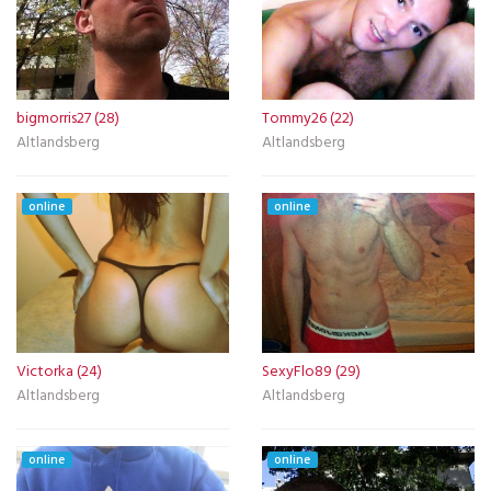
bigmorris27 (28)
Tommy26 (22)
Altlandsberg
Altlandsberg
online
online
Victorka (24)
SexyFlo89 (29)
Altlandsberg
Altlandsberg
online
online