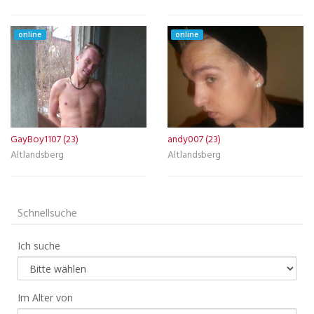
online
online
GayBoy1107 (23)
andy007 (23)
Altlandsberg
Altlandsberg
Schnellsuche
Ich suche
Im Alter von