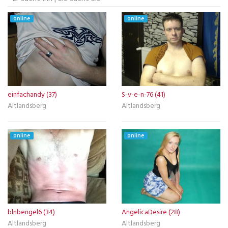
online
online
einfachandy (37)
S-v-e-n-76 (41)
Altlandsberg
Altlandsberg
online
online
blnbengel6 (34)
AngelicaDesire (28)
Altlandsberg
Altlandsberg