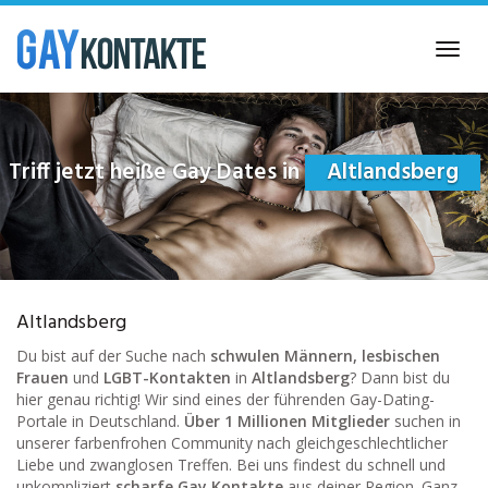
Skip
to
Toggl
main
navig
content
Triff jetzt heiße Gay Dates in
Altlandsberg
Altlandsberg
Du bist auf der Suche nach
schwulen Männern, lesbischen
Frauen
und
LGBT-Kontakten
in
Altlandsberg
? Dann bist du
hier genau richtig! Wir sind eines der führenden Gay-Dating-
Portale in Deutschland.
Über 1 Millionen Mitglieder
suchen in
unserer farbenfrohen Community nach gleichgeschlechtlicher
Liebe und zwanglosen Treffen. Bei uns findest du schnell und
unkompliziert
scharfe Gay Kontakte
aus deiner Region. Ganz