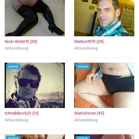
Nicki-Berlin15 (29)
Markus1979 (39)
Altlandsberg
Altlandsberg
online
online
IchHabBock25 (31)
MarioDesse (40)
Altlandsberg
Altlandsberg
online
online