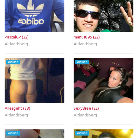
PascalCP (32)
manu1895 (22)
Altlandsberg
Altlandsberg
online
online
Allesgeht (38)
SexyBree (32)
Altlandsberg
Altlandsberg
online
online