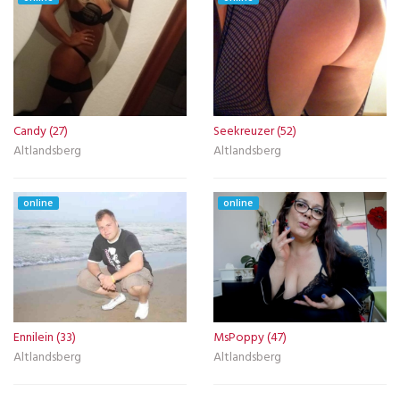
Candy (27)
Seekreuzer (52)
Altlandsberg
Altlandsberg
online
online
Ennilein (33)
MsPoppy (47)
Altlandsberg
Altlandsberg