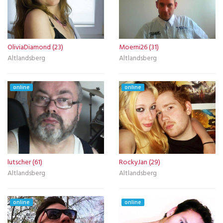
OliviaDiamond (23)
Moerni26 (31)
Altlandsberg
Altlandsberg
online
online
lutscher (61)
RockyJan (29)
Altlandsberg
Altlandsberg
online
online