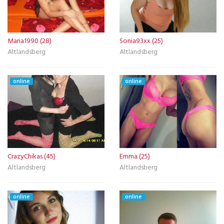
Maria1990 (28)
Sonia93xx (25)
Altlandsberg
Altlandsberg
online
online
CrazyChikas (45)
Emma (25)
Altlandsberg
Altlandsberg
online
online