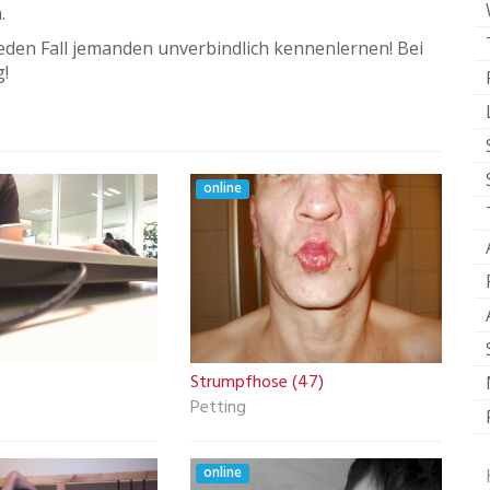
.
eden Fall jemanden unverbindlich kennenlernen! Bei
g!
online
Strumpfhose (47)
Petting
online