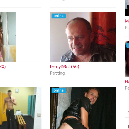
online
M
P
30)
herny1962 (56)
Petting
H
P
online