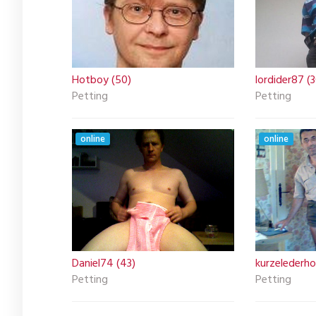
Hotboy (50)
lordider87 (3
Petting
Petting
online
online
Daniel74 (43)
kurzelederho
Petting
Petting