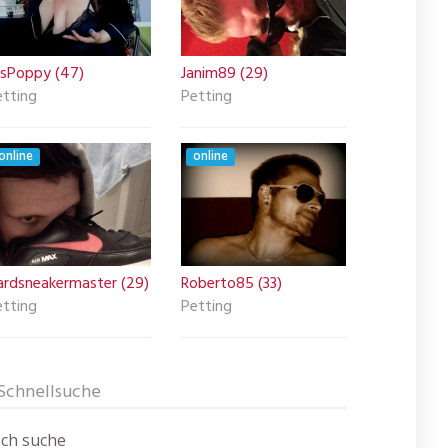
sPoppy (47)
Janim89 (29)
etting
Petting
online
online
ardsneakermaster (29)
Roberto85 (33)
etting
Petting
Schnellsuche
Ich suche