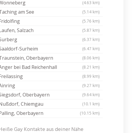
Wonneberg
(4.63 km)
Taching am See
(5.14 km)
Fridolfing
(5.76 km)
Laufen, Salzach
(5.87 km)
Surberg
(6.37 km)
Saaldorf-Surheim
(6.47 km)
Traunstein, Oberbayern
(8.06 km)
Anger bei Bad Reichenhall
(8.21 km)
Freilassing
(8.99 km)
Ainring
(9.27 km)
Siegsdorf, Oberbayern
(9.64 km)
Nußdorf, Chiemgau
(10.1 km)
Palling, Oberbayern
(10.15 km)
Heiße Gay Kontakte aus deiner Nähe