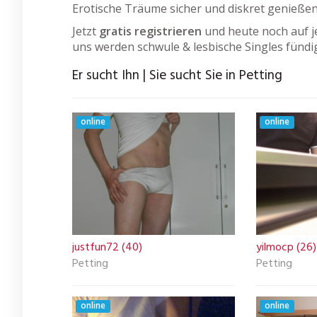
Erotische Träume sicher und diskret genießen
Jetzt
gratis registrieren
und heute noch auf j
uns werden schwule & lesbische Singles fündi
Er sucht Ihn | Sie sucht Sie in Petting
online
online
justfun72 (40)
yilmocp (26)
Petting
Petting
online
online