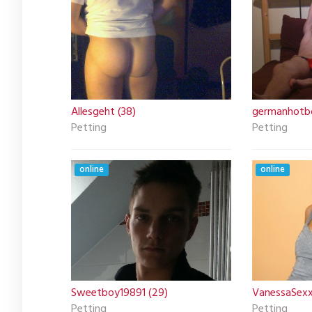
Allesgeht (38)
germanhotb
Petting
Petting
online
online
Sweetboy19891 (29)
VanessaSexx
Petting
Petting