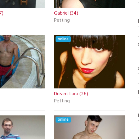
7)
Gabriel (34)
Petting
online
Dream-Lara (26)
Petting
online