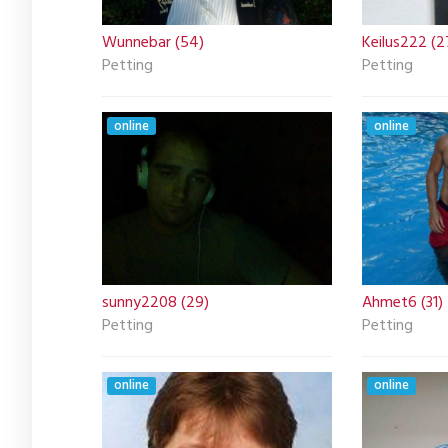
Wunnebar (54)
Keilus222 (2
Petting
Petting
online
online
sunny2208 (29)
Ahmet6 (31)
Petting
Petting
online
online