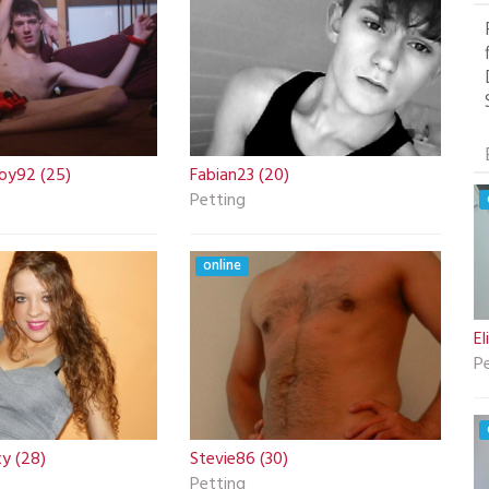
oy92 (25)
Fabian23 (20)
Petting
online
El
P
y (28)
Stevie86 (30)
Petting