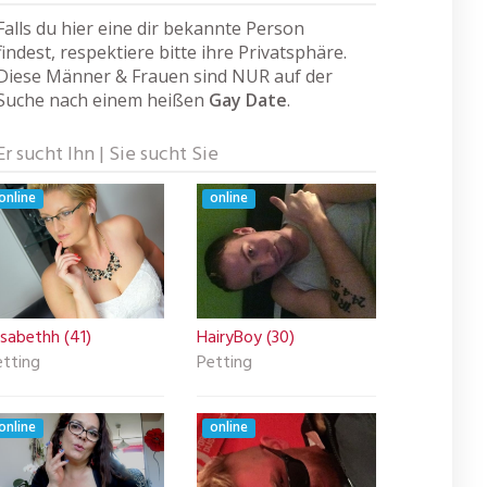
Falls du hier eine dir bekannte Person
findest, respektiere bitte ihre Privatsphäre.
Diese Männer & Frauen sind NUR auf der
Suche nach einem heißen
Gay Date
.
Er sucht Ihn | Sie sucht Sie
online
online
isabethh (41)
HairyBoy (30)
etting
Petting
online
online