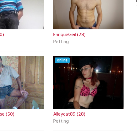
0)
EnriqueGeil (28)
Petting
online
se (50)
Alleycat89 (28)
Petting