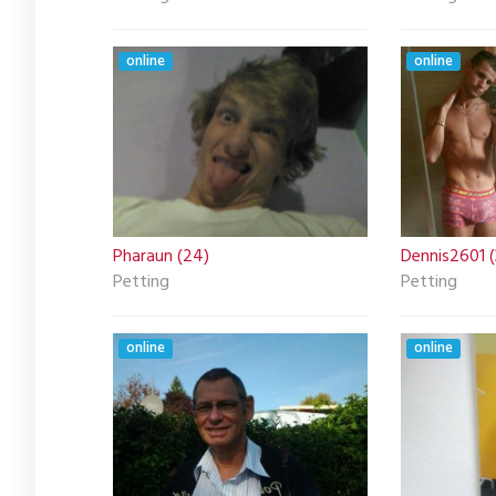
online
online
Pharaun (24)
Dennis2601 (
Petting
Petting
online
online