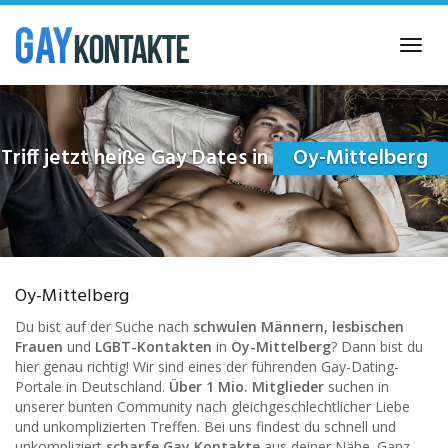
Skip
to
Toggl
main
navig
content
Triff jetzt heiße Gay Dates in
Oy-Mittelberg
Oy-Mittelberg
Du bist auf der Suche nach
schwulen Männern, lesbischen
Frauen
und
LGBT-Kontakten
in
Oy-Mittelberg
? Dann bist du
hier genau richtig! Wir sind eines der führenden Gay-Dating-
Portale in Deutschland.
Über 1 Mio. Mitglieder
suchen in
unserer bunten Community nach gleichgeschlechtlicher Liebe
und unkomplizierten Treffen. Bei uns findest du schnell und
unkompliziert
scharfe Gay Kontakte
aus deiner Nähe. Ganz