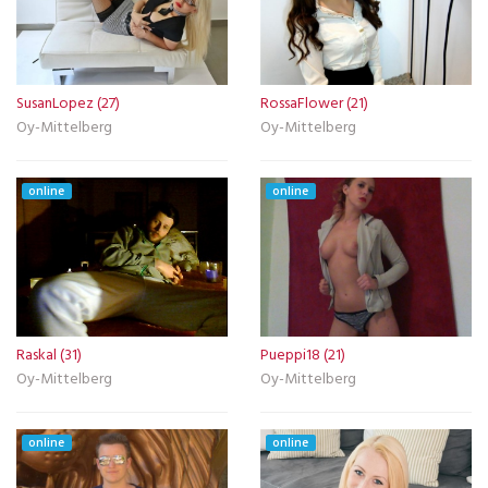
SusanLopez (27)
RossaFlower (21)
Oy-Mittelberg
Oy-Mittelberg
online
online
Raskal (31)
Pueppi18 (21)
Oy-Mittelberg
Oy-Mittelberg
online
online