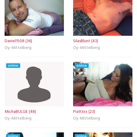
Daniel1508 (36)
SilasBlunt (43)
Oy-Mittelberg
Oy-Mittelberg
online
online
MichaBULGE (48)
Pia93xx (23)
Oy-Mittelberg
Oy-Mittelberg
online
online