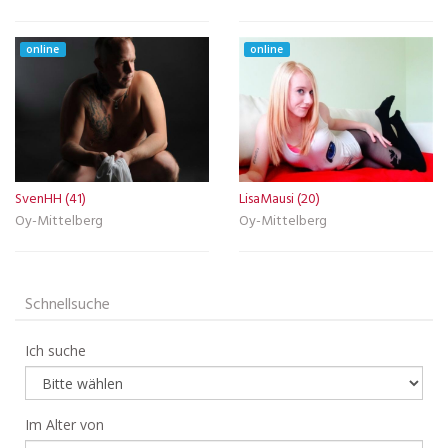
online
online
SvenHH (41)
LisaMausi (20)
Oy-Mittelberg
Oy-Mittelberg
Schnellsuche
Ich suche
Im Alter von