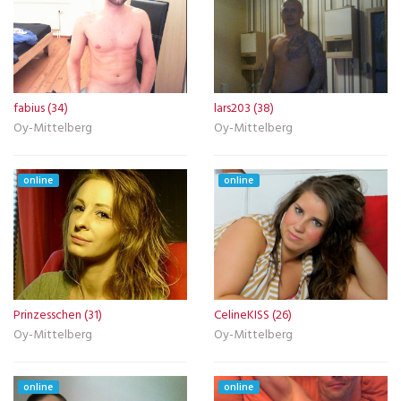
fabius (34)
lars203 (38)
Oy-Mittelberg
Oy-Mittelberg
online
online
Prinzesschen (31)
CelineKISS (26)
Oy-Mittelberg
Oy-Mittelberg
online
online