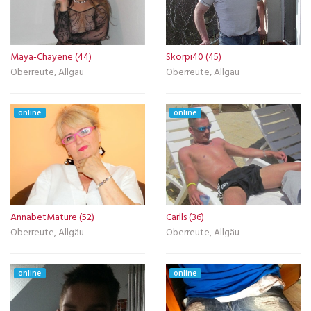
Maya-Chayene (44)
Skorpi40 (45)
Oberreute, Allgäu
Oberreute, Allgäu
online
online
AnnabetMature (52)
Carlls (36)
Oberreute, Allgäu
Oberreute, Allgäu
online
online