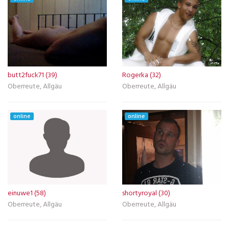
butt2fuck71 (39)
Rogerka (32)
Oberreute, Allgäu
Oberreute, Allgäu
online
online
einuwe1 (58)
shortyroyal (30)
Oberreute, Allgäu
Oberreute, Allgäu