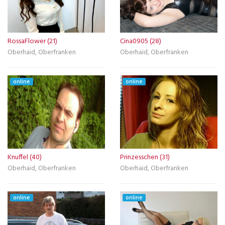
RossaFlower (21)
Cina0905 (28)
Oberhaid, Oberfranken
Oberhaid, Oberfranken
online
online
Knuffel (40)
Prinzesschen (31)
Oberhaid, Oberfranken
Oberhaid, Oberfranken
online
online