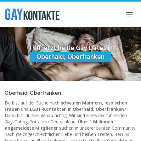
Skip
to
Toggl
main
navig
content
Triff jetzt heiße Gay Dates in
Oberhaid, Oberfranken
Oberhaid, Oberfranken
Du bist auf der Suche nach
schwulen Männern, lesbischen
Frauen
und
LGBT-Kontakten
in
Oberhaid, Oberfranken
?
Dann bist du hier genau richtig! Wir sind eines der führenden
Gay-Dating-Portale in Deutschland.
Über 1 Millionen
angemeldete Mitglieder
suchen in unserer bunten Community
nach gleichgeschlechtlicher Liebe und heißen Treffen. Bei uns
findest du schnell und unkompliziert
scharfe Gay Kontakte
aus