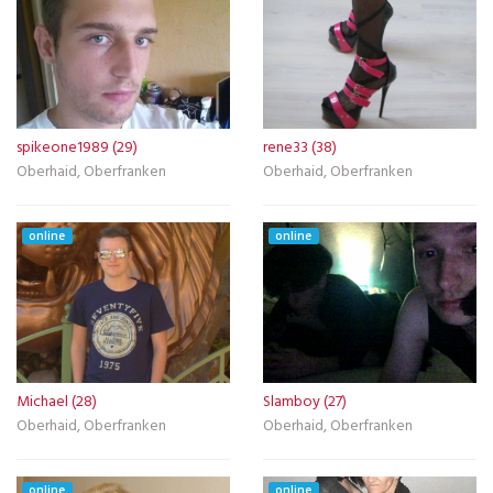
spikeone1989 (29)
rene33 (38)
Oberhaid, Oberfranken
Oberhaid, Oberfranken
online
online
Michael (28)
Slamboy (27)
Oberhaid, Oberfranken
Oberhaid, Oberfranken
online
online