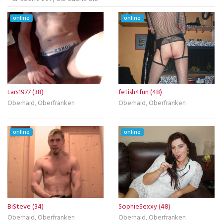
online
online
Lars1977 (38)
fetish4fun (48)
Oberhaid, Oberfranken
Oberhaid, Oberfranken
online
online
BiSteve (34)
SophieSexxy (48)
Oberhaid, Oberfranken
Oberhaid, Oberfranken