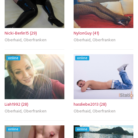
Nicki-Berlin15 (29)
NylonGuy (41)
Oberhaid, Oberfranken
Oberhaid, Oberfranken
online
online
Liah1992 (28)
hassliebe2013 (28)
Oberhaid, Oberfranken
Oberhaid, Oberfranken
online
online