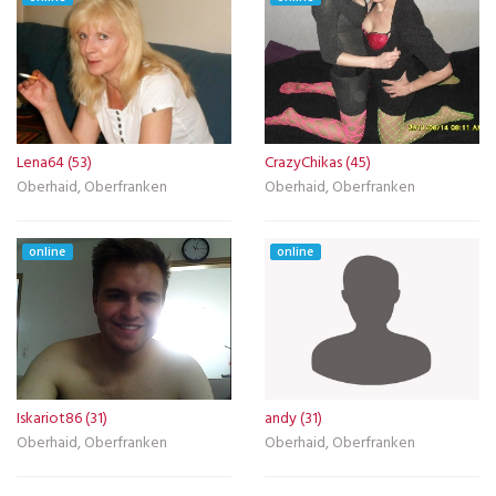
Lena64 (53)
CrazyChikas (45)
Oberhaid, Oberfranken
Oberhaid, Oberfranken
online
online
Iskariot86 (31)
andy (31)
Oberhaid, Oberfranken
Oberhaid, Oberfranken