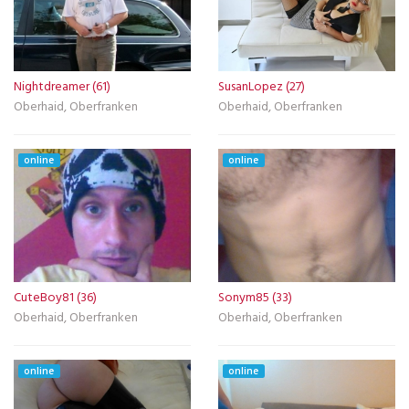
Nightdreamer (61)
SusanLopez (27)
Oberhaid, Oberfranken
Oberhaid, Oberfranken
online
online
CuteBoy81 (36)
Sonym85 (33)
Oberhaid, Oberfranken
Oberhaid, Oberfranken
online
online