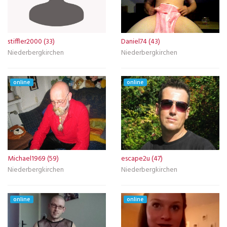
stiffler2000 (33)
Daniel74 (43)
Niederbergkirchen
Niederbergkirchen
online
online
Michael1969 (59)
escape2u (47)
Niederbergkirchen
Niederbergkirchen
online
online