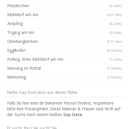
Pleiskirchen
(4.4 km)
Mühldorf am Inn
(4.51 km)
Ampfing
(5.2 km)
Töging am Inn
(5.6 km)
Oberbergkirchen
(5.71 km)
Egglkofen
(6.56 km)
Polling, Kreis Mühldorf am Inn
(7.2 km)
Massing im Rottal
(7.34 km)
Winhöring
(7.34 km)
Heiße Gay Kontakte aus deiner Nähe
Falls du hier eine dir bekannte Person findest, respektiere
bitte ihre Privatsphäre. Diese Männer & Frauen sind NUR auf
der Suche nach einem heißen
Gay Date
.
Er sucht Ihn | Sie sucht Sie