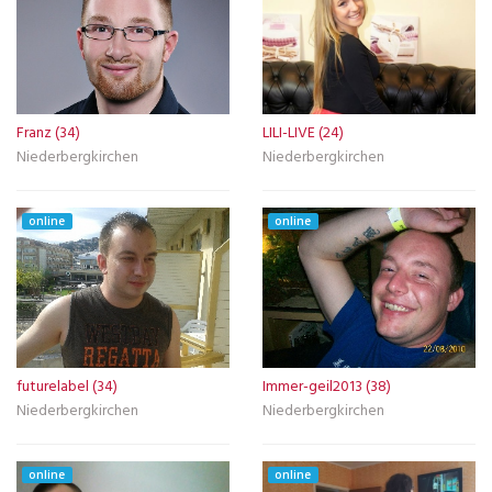
Franz (34)
LILI-LIVE (24)
Niederbergkirchen
Niederbergkirchen
online
online
futurelabel (34)
Immer-geil2013 (38)
Niederbergkirchen
Niederbergkirchen
online
online