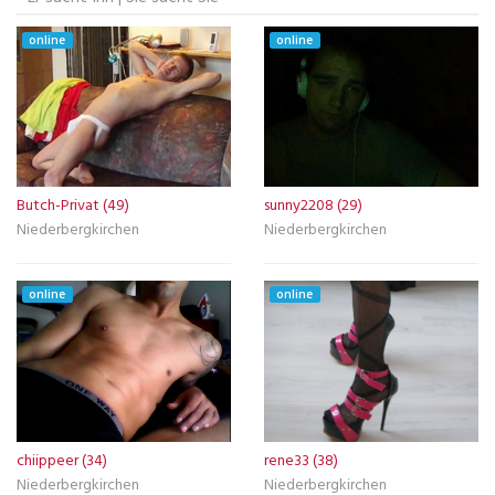
online
online
Butch-Privat (49)
sunny2208 (29)
Niederbergkirchen
Niederbergkirchen
online
online
chiippeer (34)
rene33 (38)
Niederbergkirchen
Niederbergkirchen