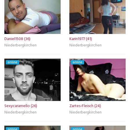
Daniel1508 (36)
Karin1977 (41)
Niederbergkirchen
Niederbergkirchen
online
online
Sexycaramello (26)
Zartes-Fleisch (24)
Niederbergkirchen
Niederbergkirchen
online
online