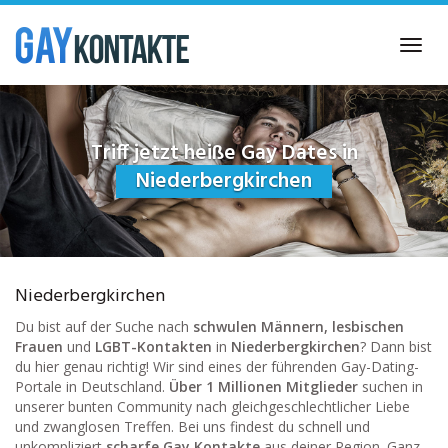
Skip
to
Toggl
main
navig
content
Triff jetzt heiße Gay Dates in
Niederbergkirchen
Niederbergkirchen
Du bist auf der Suche nach
schwulen Männern, lesbischen
Frauen
und
LGBT-Kontakten
in
Niederbergkirchen
? Dann bist
du hier genau richtig! Wir sind eines der führenden Gay-Dating-
Portale in Deutschland.
Über 1 Millionen Mitglieder
suchen in
unserer bunten Community nach gleichgeschlechtlicher Liebe
und zwanglosen Treffen. Bei uns findest du schnell und
unkompliziert
scharfe Gay Kontakte
aus deiner Region. Ganz