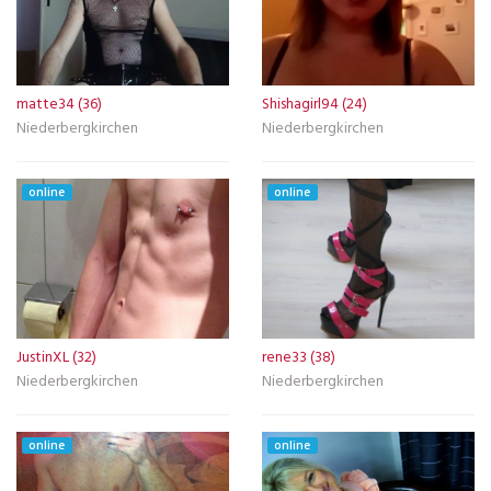
matte34 (36)
Shishagirl94 (24)
Niederbergkirchen
Niederbergkirchen
online
online
JustinXL (32)
rene33 (38)
Niederbergkirchen
Niederbergkirchen
online
online