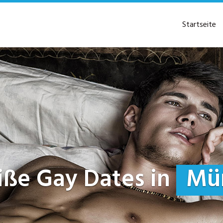
Startseite
heiße Gay Dates in
Mün