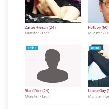
Zartes-Fleisch (24)
Hotboy (50)
Münster / Lech
Münster / L
online
online
Black1Dick (24)
UniqueGuy (
Münster / Lech
Münster / L