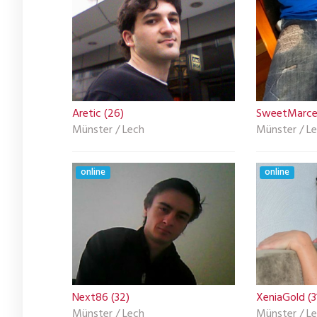
Aretic (26)
SweetMarcel
Münster / Lech
Münster / L
online
online
Next86 (32)
XeniaGold (3
Münster / Lech
Münster / L