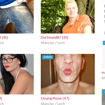
 (36)
Dortmund87 (30)
ech
Münster / Lech
online
m
M
1)
Strumpfhose (47)
ech
Münster / Lech