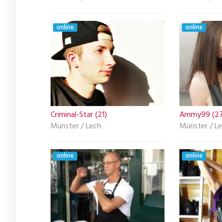
online
online
Criminal-Star (21)
Ammy99 (27
Münster / Lech
Münster / L
online
online