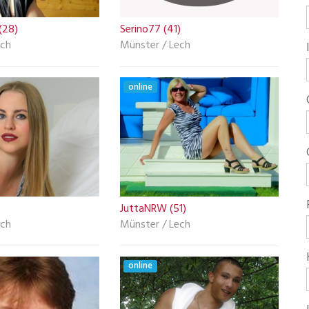
(28)
Serino77 (41)
ech
Münster / Lech
online
JuttaNRW (51)
ech
Münster / Lech
online