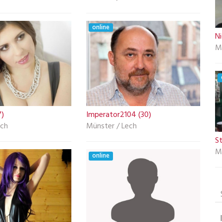
online
Ni
M
)
Imperator2104 (30)
ech
Münster / Lech
St
M
online