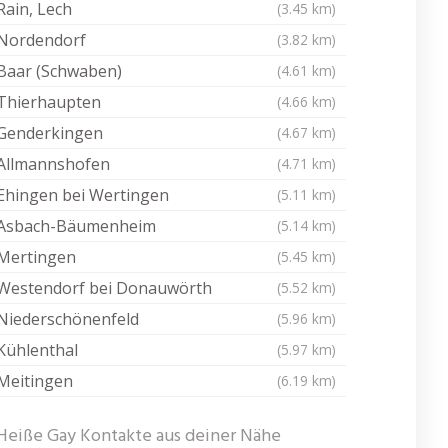
Rain, Lech
(3.45 km)
Nordendorf
(3.82 km)
Baar (Schwaben)
(4.61 km)
Thierhaupten
(4.66 km)
Genderkingen
(4.67 km)
Allmannshofen
(4.71 km)
Ehingen bei Wertingen
(5.11 km)
Asbach-Bäumenheim
(5.14 km)
Mertingen
(5.45 km)
Westendorf bei Donauwörth
(5.52 km)
Niederschönenfeld
(5.96 km)
Kühlenthal
(5.97 km)
Meitingen
(6.19 km)
Heiße Gay Kontakte aus deiner Nähe