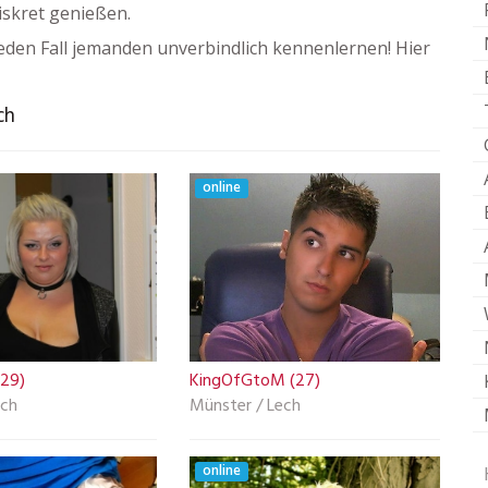
iskret genießen.
eden Fall jemanden unverbindlich kennenlernen! Hier
ch
online
(29)
KingOfGtoM (27)
ech
Münster / Lech
online