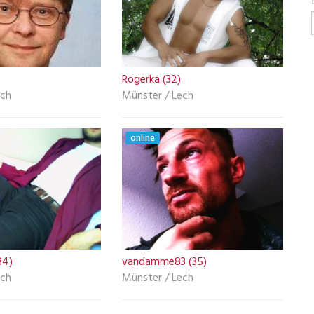
Rogerka (32)
ech
Münster / Lech
online
34)
vandamme83 (35)
ech
Münster / Lech