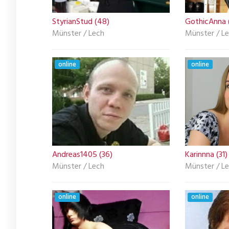
StyrianStud (48)
GothicAnna 
Münster / Lech
Münster / L
online
online
Andreas1405 (36)
Karinnna (31)
Münster / Lech
Münster / L
online
online