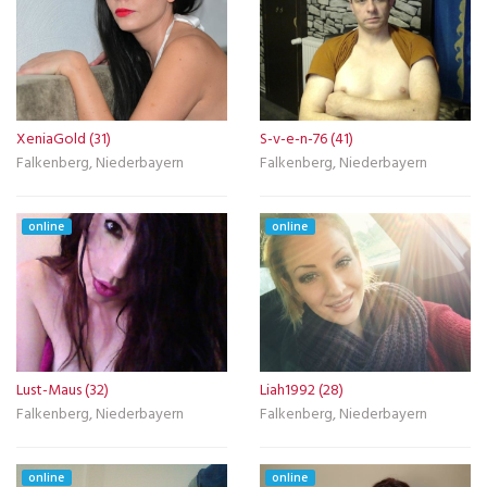
XeniaGold (31)
S-v-e-n-76 (41)
Falkenberg, Niederbayern
Falkenberg, Niederbayern
online
online
Lust-Maus (32)
Liah1992 (28)
Falkenberg, Niederbayern
Falkenberg, Niederbayern
online
online