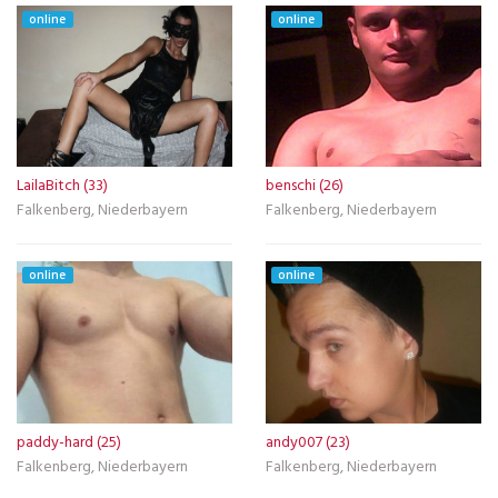
online
online
LailaBitch (33)
benschi (26)
Falkenberg, Niederbayern
Falkenberg, Niederbayern
online
online
paddy-hard (25)
andy007 (23)
Falkenberg, Niederbayern
Falkenberg, Niederbayern