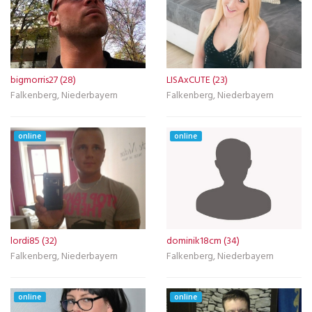
bigmorris27 (28)
LISAxCUTE (23)
Falkenberg, Niederbayern
Falkenberg, Niederbayern
online
online
lordi85 (32)
dominik18cm (34)
Falkenberg, Niederbayern
Falkenberg, Niederbayern
online
online