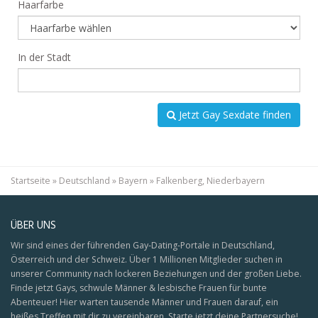
Haarfarbe
In der Stadt
Jetzt Gay Sexdate finden
Startseite
»
Deutschland
»
Bayern
»
Falkenberg, Niederbayern
ÜBER UNS
Wir sind eines der führenden Gay-Dating-Portale in Deutschland,
Österreich und der Schweiz. Über 1 Millionen Mitglieder suchen in
unserer Community nach lockeren Beziehungen und der großen Liebe.
Finde jetzt Gays, schwule Männer & lesbische Frauen für bunte
Abenteuer! Hier warten tausende Männer und Frauen darauf, ein
heißes Treffen mit dir zu vereinbaren. Starte jetzt deine Partnersuche!