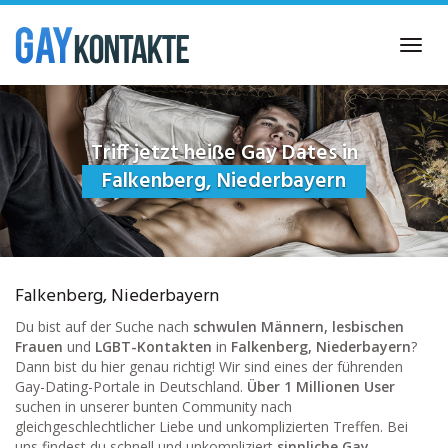
Skip
to
Toggl
main
navig
content
Triff jetzt heiße Gay Dates in
Falkenberg, Niederbayern
Falkenberg, Niederbayern
Du bist auf der Suche nach
schwulen Männern, lesbischen
Frauen
und
LGBT-Kontakten
in
Falkenberg, Niederbayern
?
Dann bist du hier genau richtig! Wir sind eines der führenden
Gay-Dating-Portale in Deutschland.
Über 1 Millionen User
suchen in unserer bunten Community nach
gleichgeschlechtlicher Liebe und unkomplizierten Treffen. Bei
uns findest du schnell und unkompliziert
sinnliche Gay