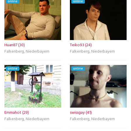
online
online
Huan87 (30)
Teiko93 (24)
Falkenberg, Niederbayern
Falkenberg, Niederbayern
online
online
Emmahot (29)
swissgay (41)
Falkenberg, Niederbayern
Falkenberg, Niederbayern