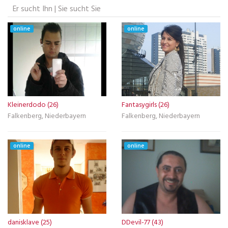
Er sucht Ihn | Sie sucht Sie
online
online
Kleinerdodo (26)
Fantasygirls (26)
Falkenberg, Niederbayern
Falkenberg, Niederbayern
online
online
danisklave (25)
DDevil-77 (43)