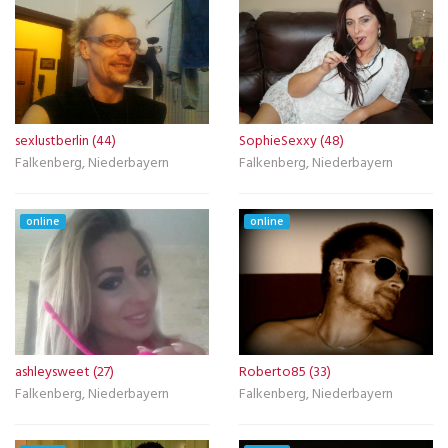
sexlustberlin (44)
SophieSexxy (48)
Falkenberg, Niederbayern
Falkenberg, Niederbayern
online
online
ashleysweet (27)
Roberto85 (33)
Falkenberg, Niederbayern
Falkenberg, Niederbayern