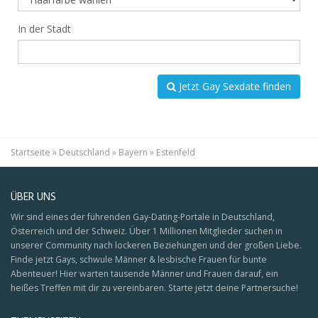
In der Stadt
Jetzt Gay Sexdate finden
Startseite
»
Deutschland
»
Bayern
»
Estenfeld
ÜBER UNS
Wir sind eines der führenden Gay-Dating-Portale in Deutschland,
Österreich und der Schweiz. Über 1 Millionen Mitglieder suchen in
unserer Community nach lockeren Beziehungen und der großen Liebe.
Finde jetzt Gays, schwule Männer & lesbische Frauen für bunte
Abenteuer! Hier warten tausende Männer und Frauen darauf, ein
heißes Treffen mit dir zu vereinbaren. Starte jetzt deine Partnersuche!