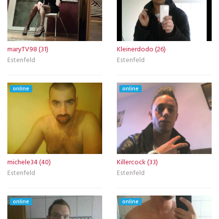
maryTV98 (31)
Kleinerdodo (26)
Estenfeld
Estenfeld
online
online
michele34 (40)
Killercock (33)
Estenfeld
Estenfeld
online
online