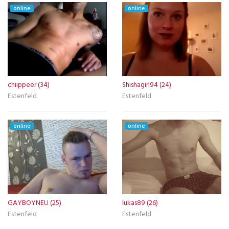
online
online
chiippeer (34)
Shishagirl94 (24)
Estenfeld
Estenfeld
online
online
GAYBOYNEU (25)
lukas89 (26)
Estenfeld
Estenfeld