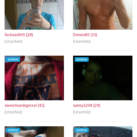
fuckass900 (28)
Dennis85 (33)
Estenfeld
Estenfeld
online
online
sweetruedigerxxl (42)
sunny2208 (29)
Estenfeld
Estenfeld
online
online