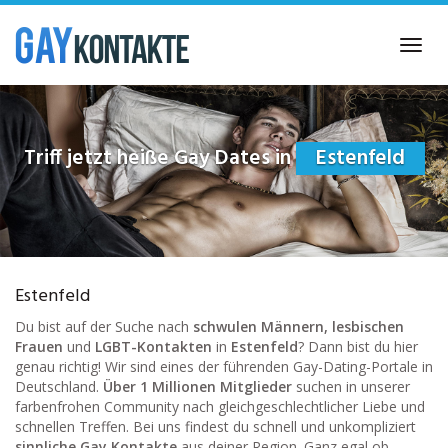
Skip
to
Toggl
main
navig
content
Triff jetzt heiße Gay Dates in
Estenfeld
Estenfeld
Du bist auf der Suche nach
schwulen Männern, lesbischen
Frauen
und
LGBT-Kontakten
in
Estenfeld
? Dann bist du hier
genau richtig! Wir sind eines der führenden Gay-Dating-Portale in
Deutschland.
Über 1 Millionen Mitglieder
suchen in unserer
farbenfrohen Community nach gleichgeschlechtlicher Liebe und
schnellen Treffen. Bei uns findest du schnell und unkompliziert
sinnliche Gay Kontakte
aus deiner Region. Ganz egal ob