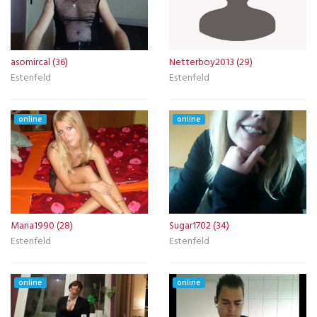
asomircal (36)
Netterboy2013 (29)
Estenfeld
Estenfeld
online
online
Maria1990 (28)
Sugar1702 (34)
Estenfeld
Estenfeld
online
online