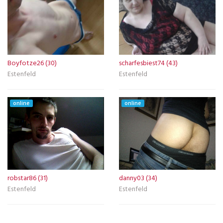
Boyfotze26 (30)
scharfesbiest74 (43)
Estenfeld
Estenfeld
online
online
robstar86 (31)
danny03 (34)
Estenfeld
Estenfeld