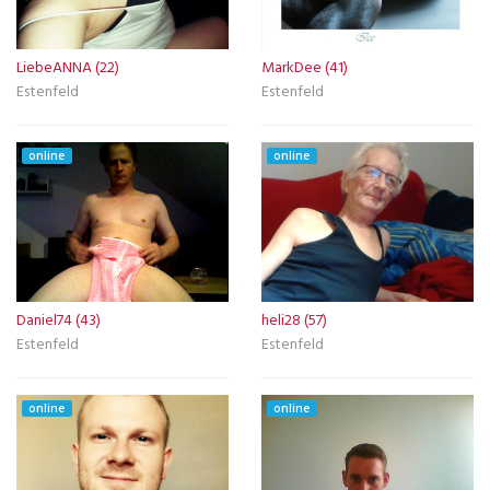
LiebeANNA (22)
MarkDee (41)
Estenfeld
Estenfeld
online
online
Daniel74 (43)
heli28 (57)
Estenfeld
Estenfeld
online
online