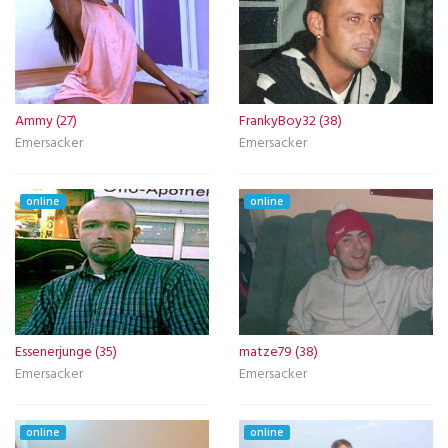
Ammy (27)
FrankyBoy32 (38)
Emersacker
Emersacker
online
online
Essenerjunge (35)
matze79 (38)
Emersacker
Emersacker
online
online