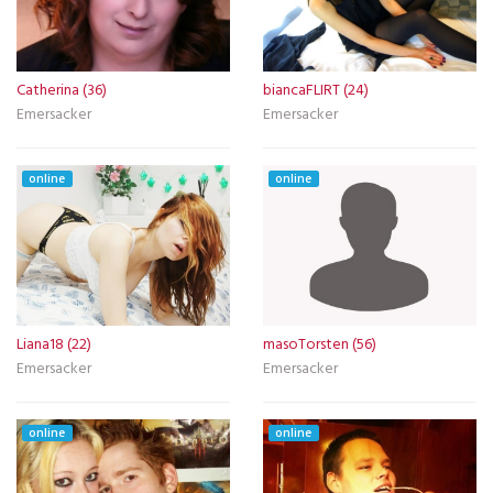
Catherina (36)
biancaFLIRT (24)
Emersacker
Emersacker
online
online
Liana18 (22)
masoTorsten (56)
Emersacker
Emersacker
online
online