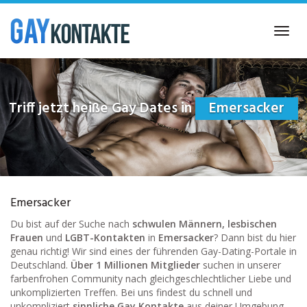
Skip
to
Toggl
main
navig
content
Triff jetzt heiße Gay Dates in
Emersacker
Emersacker
Du bist auf der Suche nach
schwulen Männern, lesbischen
Frauen
und
LGBT-Kontakten
in
Emersacker
? Dann bist du hier
genau richtig! Wir sind eines der führenden Gay-Dating-Portale in
Deutschland.
Über 1 Millionen Mitglieder
suchen in unserer
farbenfrohen Community nach gleichgeschlechtlicher Liebe und
unkomplizierten Treffen. Bei uns findest du schnell und
unkompliziert
sinnliche Gay Kontakte
aus deiner Umgebung.