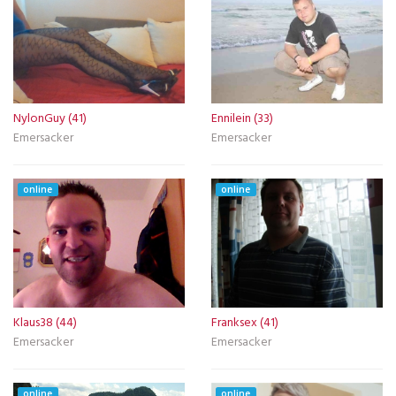
NylonGuy (41)
Ennilein (33)
Emersacker
Emersacker
online
online
Klaus38 (44)
Franksex (41)
Emersacker
Emersacker
online
online