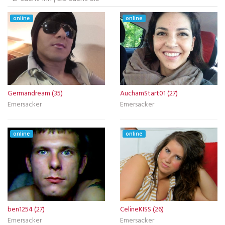
online
online
Germandream (35)
AuchamStart01 (27)
Emersacker
Emersacker
online
online
ben1254 (27)
CelineKISS (26)
Emersacker
Emersacker