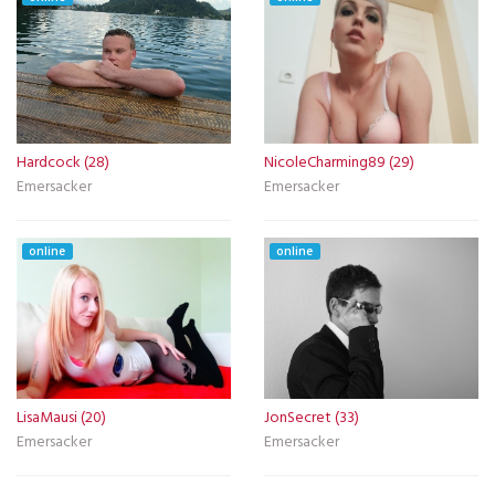
Hardcock (28)
NicoleCharming89 (29)
Emersacker
Emersacker
online
online
LisaMausi (20)
JonSecret (33)
Emersacker
Emersacker