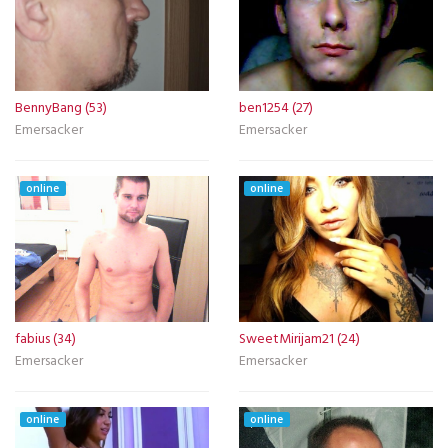
BennyBang (53)
ben1254 (27)
Emersacker
Emersacker
online
online
fabius (34)
SweetMirijam21 (24)
Emersacker
Emersacker
online
online