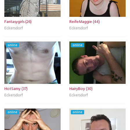
Fantasygirls (26)
ReifeMaggie (44)
Eckersdorf
Eckersdorf
online
online
HotSamy (37)
HairyBoy (30)
Eckersdorf
Eckersdorf
online
online