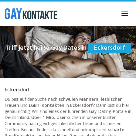
Skip
to
Toggl
main
navig
content
Triff jetzt heiße Gay Dates in
Eckersdorf
Eckersdorf
Du bist auf der Suche nach
schwulen Männern, lesbischen
Frauen
und
LGBT-Kontakten
in
Eckersdorf
? Dann bist du hier
genau richtig! Wir sind eines der führenden Gay-Dating-Portale in
Deutschland.
Über 1 Mio. User
suchen in unserer bunten
Community nach gleichgeschlechtlicher Liebe und schnellen
Treffen. Bei uns findest du schnell und unkompliziert
scharfe
Gay Kontakte
aus deiner Nähe. Ganz egal ob erotisches