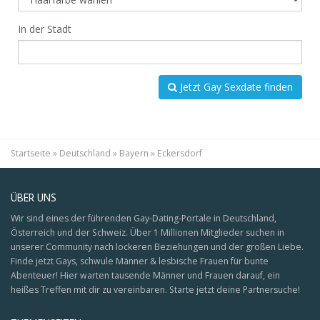
In der Stadt
Jetzt Gay Sexdate finden
Startseite
»
Deutschland
»
Bayern
»
Eckersdorf
ÜBER UNS
Wir sind eines der führenden Gay-Dating-Portale in Deutschland,
Österreich und der Schweiz. Über 1 Millionen Mitglieder suchen in
unserer Community nach lockeren Beziehungen und der großen Liebe.
Finde jetzt Gays, schwule Männer & lesbische Frauen für bunte
Abenteuer! Hier warten tausende Männer und Frauen darauf, ein
heißes Treffen mit dir zu vereinbaren. Starte jetzt deine Partnersuche!