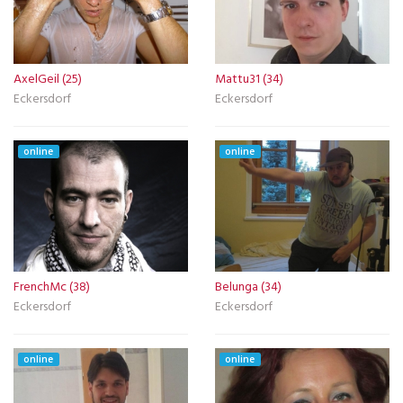
AxelGeil (25)
Mattu31 (34)
Eckersdorf
Eckersdorf
online
online
FrenchMc (38)
Belunga (34)
Eckersdorf
Eckersdorf
online
online