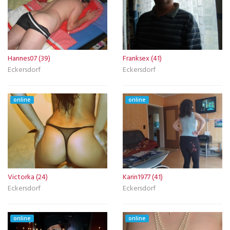
Hannes07 (39)
Franksex (41)
Eckersdorf
Eckersdorf
online
online
Victorka (24)
Karin1977 (41)
Eckersdorf
Eckersdorf
online
online