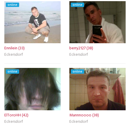
online
online
Ennilein (33)
berry2127 (38)
Eckersdorf
Eckersdorf
online
online
ElToroHH (42)
Mannnoooo (38)
Eckersdorf
Eckersdorf