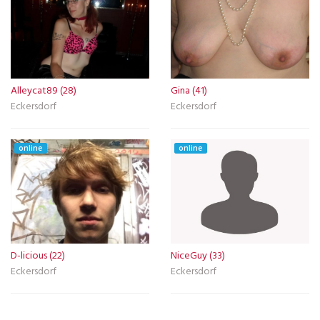
Alleycat89 (28)
Gina (41)
Eckersdorf
Eckersdorf
online
online
D-licious (22)
NiceGuy (33)
Eckersdorf
Eckersdorf