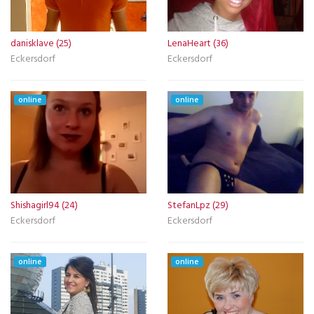
danisklave (25)
LenaHeart (36)
Eckersdorf
Eckersdorf
online
online
Shishagirl94 (24)
StefanLpz (29)
Eckersdorf
Eckersdorf
online
online