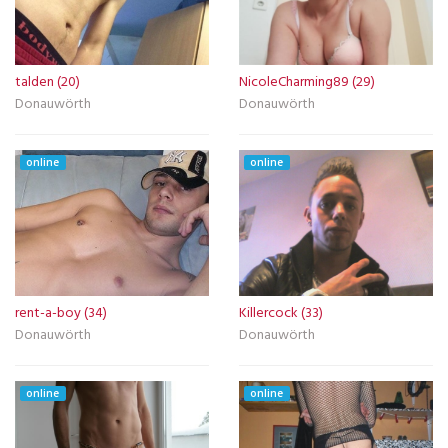
talden (20)
NicoleCharming89 (29)
Donauwörth
Donauwörth
online
online
rent-a-boy (34)
Killercock (33)
Donauwörth
Donauwörth
online
online