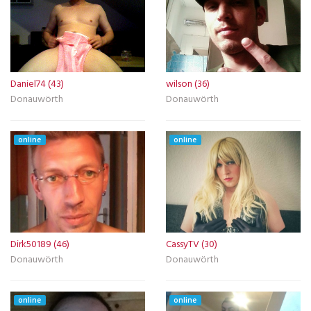
Daniel74 (43)
wilson (36)
Donauwörth
Donauwörth
online
online
Dirk50189 (46)
CassyTV (30)
Donauwörth
Donauwörth
online
online