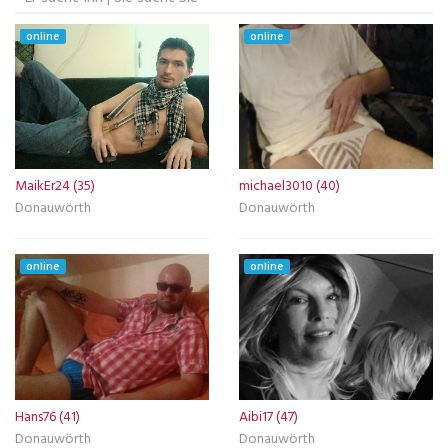
online
online
MaikEr24 (35)
michael3010 (40)
Donauwörth
Donauwörth
online
online
Hans76 (41)
Aibi17 (47)
Donauwörth
Donauwörth