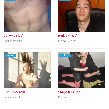
Sonym85 (33)
perle2711 (32)
Donauwörth
Donauwörth
online
online
Pontios22 (28)
CrazyChikas (45)
Donauwörth
Donauwörth