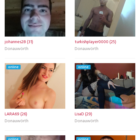
johannes28 (31)
turkishplayer0000 (25)
Donauwörth
Donauwörth
online
online
LARA69 (26)
LisaD (29)
Donauwörth
Donauwörth
online
online