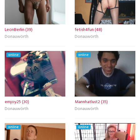
LeonBerlin (39)
fetish4fun (48)
Donauwörth
Donauwörth
online
online
emjoy25 (30)
Mannhatlust2 (35)
Donauwörth
Donauwörth
online
online