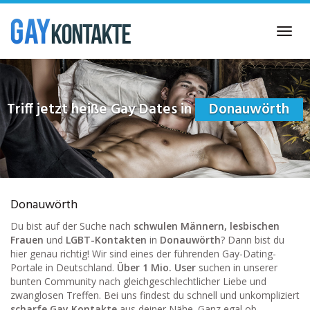
Skip
to
Toggl
main
navig
content
Triff jetzt heiße Gay Dates in
Donauwörth
Donauwörth
Du bist auf der Suche nach
schwulen Männern, lesbischen
Frauen
und
LGBT-Kontakten
in
Donauwörth
? Dann bist du
hier genau richtig! Wir sind eines der führenden Gay-Dating-
Portale in Deutschland.
Über 1 Mio. User
suchen in unserer
bunten Community nach gleichgeschlechtlicher Liebe und
zwanglosen Treffen. Bei uns findest du schnell und unkompliziert
scharfe Gay Kontakte
aus deiner Nähe. Ganz egal ob