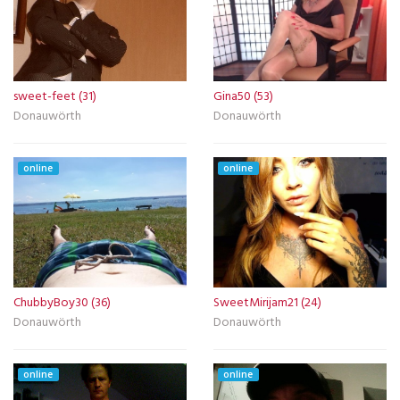
sweet-feet (31)
Gina50 (53)
Donauwörth
Donauwörth
online
online
ChubbyBoy30 (36)
SweetMirijam21 (24)
Donauwörth
Donauwörth
online
online